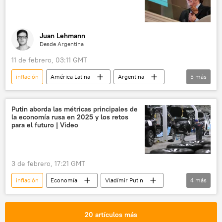
Juan Lehmann
Desde Argentina
11 de febrero, 03:11 GMT
inflación
América Latina
Argentina
5
más
Javier Milei
dólar
EEUU
Donald Trump
Putin aborda las métricas principales de
la economía rusa en 2025 y los retos
Fondo Monetario Internacional (FMI)
para el futuro | Video
3 de febrero, 17:21 GMT
inflación
Economía
Vladímir Putin
4
más
Rusia
📈 Mercados y finanzas
PIB
crecimiento económico
20 artículos más