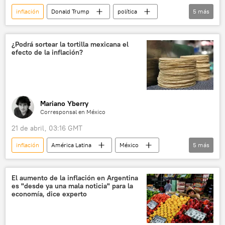
inflación
Donald Trump
política
5
más
EEUU
Ipsos
Reuters
Economía
gasolina
¿Podrá sortear la tortilla mexicana el
efecto de la inflación?
Mariano Yberry
Corresponsal en México
21 de abril, 03:16 GMT
inflación
América Latina
México
5
más
Claudia Sheinbaum
💬 Opinión y Análisis
maíz
tortilla
📈 Mercados y finanzas
El aumento de la inflación en Argentina
es "desde ya una mala noticia" para la
economía, dice experto