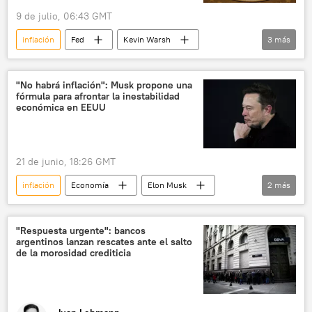
9 de julio, 06:43 GMT
inflación
Fed
Kevin Warsh
3
más
Economía
📈 Mercados y finanzas
EEUU
"No habrá inflación": Musk propone una
fórmula para afrontar la inestabilidad
económica en EEUU
21 de junio, 18:26 GMT
inflación
Economía
Elon Musk
2
más
EEUU
inteligencia artificial
"Respuesta urgente": bancos
argentinos lanzan rescates ante el salto
de la morosidad crediticia