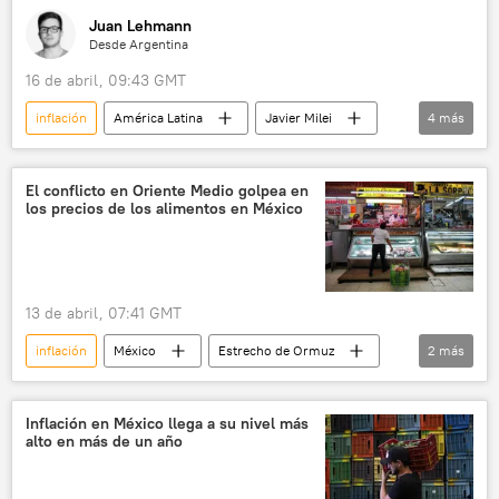
Juan Lehmann
Desde Argentina
16 de abril, 09:43 GMT
inflación
América Latina
Javier Milei
4
más
Argentina
Casa Rosada
Fondo Monetario Internacional (FMI)
El conflicto en Oriente Medio golpea en
los precios de los alimentos en México
💬 Opinión y Análisis
13 de abril, 07:41 GMT
inflación
México
Estrecho de Ormuz
2
más
Economía
📰 Escalada entre EEUU, Israel e Irán
Inflación en México llega a su nivel más
alto en más de un año