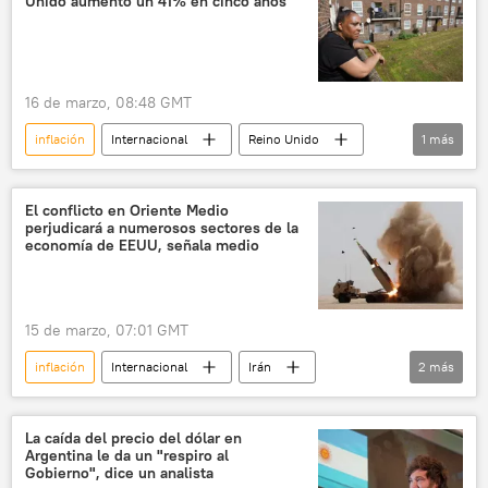
Unido aumentó un 41% en cinco años
16 de marzo, 08:48 GMT
inflación
Internacional
Reino Unido
1
más
Europa (satélite)
El conflicto en Oriente Medio
perjudicará a numerosos sectores de la
economía de EEUU, señala medio
15 de marzo, 07:01 GMT
inflación
Internacional
Irán
2
más
EEUU
The Wall Street Journal
petróleo
La caída del precio del dólar en
Argentina le da un "respiro al
Gobierno", dice un analista