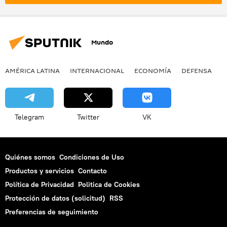
Mundo
AMÉRICA LATINA
INTERNACIONAL
ECONOMÍA
DEFENSA
M
Telegram
Twitter
VK
Quiénes somos
Condiciones de Uso
Productos y servicios
Contacto
Política de Privacidad
Politica de Cookies
Protección de datos (solicitud)
RSS
Preferencias de seguimiento