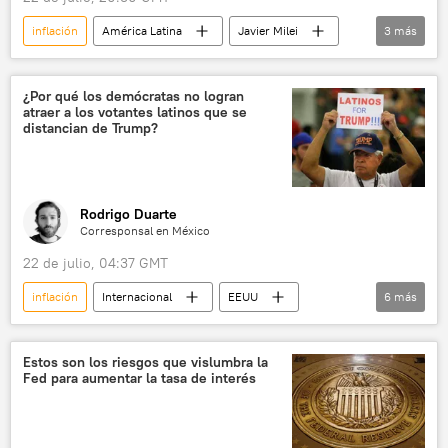
inflación
América Latina
Javier Milei
3
más
Argentina
📈 Mercados y finanzas
💬 Opinión y Análisis
¿Por qué los demócratas no logran
atraer a los votantes latinos que se
distancian de Trump?
Rodrigo Duarte
Corresponsal en México
22 de julio, 04:37 GMT
inflación
Internacional
EEUU
6
más
Partido Demócrata (EEUU)
ICE
Donald Trump
Joe Biden
Estos son los riesgos que vislumbra la
Fed para aumentar la tasa de interés
Barack Obama
💬 Opinión y Análisis