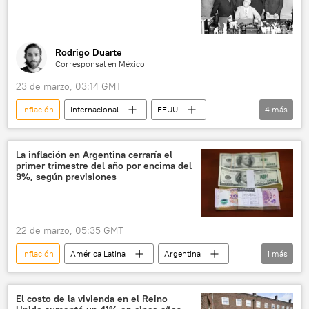
Rodrigo Duarte
Corresponsal en México
23 de marzo, 03:14 GMT
inflación
Internacional
EEUU
4
más
Donald Trump
📰 Escalada entre EEUU, Israel e Irán
petróleo
La inflación en Argentina cerraría el
primer trimestre del año por encima del
Franklin D. Roosevelt
9%, según previsiones
22 de marzo, 05:35 GMT
inflación
América Latina
Argentina
1
más
📈 Mercados y finanzas
El costo de la vivienda en el Reino