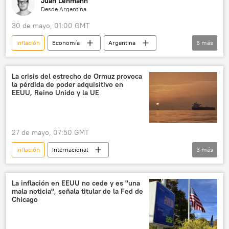
Juan Lehmann
Desde Argentina
30 de mayo, 01:00 GMT
inflación
Economía
Argentina
6
más
📈 Mercados y finanzas
Fondo Monetario Internacional (FMI)
La crisis del estrecho de Ormuz provoca
la pérdida de poder adquisitivo en
Javier Milei
pobreza
crédito
EEUU, Reino Unido y la UE
💬 Opinión y Análisis
27 de mayo, 07:50 GMT
inflación
Internacional
3
más
📰 Escalada entre EEUU, Israel e Irán
Estrecho de Ormuz
La inflación en EEUU no cede y es "una
mala noticia", señala titular de la Fed de
📰 Tensión en el estrecho de Ormuz
Chicago