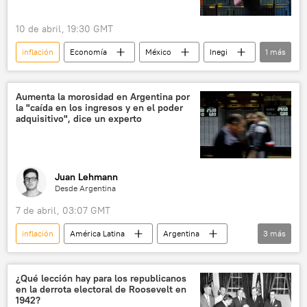
10 de abril, 19:30 GMT
inflación
Economía
México
Inegi
1
más
📈 Mercados y finanzas
Aumenta la morosidad en Argentina por
la "caída en los ingresos y en el poder
adquisitivo", dice un experto
Juan Lehmann
Desde Argentina
7 de abril, 03:07 GMT
inflación
América Latina
Argentina
3
más
préstamos
pagos
Javier Milei
¿Qué lección hay para los republicanos
en la derrota electoral de Roosevelt en
1942?