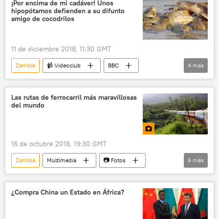
¡Por encima de mi cadáver! Unos
hipopótamos defienden a su difunto
amigo de cocodrilos
11 de diciembre 2018, 11:30 GMT
Zambia
📹 Videoclub
BBC
4
más
hipopótamo
cocodrilos
ataque animal
🌍 África
Las rutas de ferrocarril más maravillosas
del mundo
16 de octubre 2018, 19:30 GMT
Zambia
Multimedia
📷 Fotos
6
más
Tanzania
Noruega
Vietnam
ferrocarril
viaje
Rusia
¿Compra China un Estado en África?