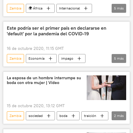
Zambia
🌍 África
Internacional
5
más
Rusia
vacunación
Sputnik V (vacuna)
Este podría ser el primer país en declararse en
'default' por la pandemia del COVID-19
vacunación contra el COVID-19
noticias
16 de octubre 2020, 11:15 GMT
Zambia
Economía
impago
5
más
incumplimiento
deuda
eurobonos
crisis económica
noticias
La esposa de un hombre interrumpe su
boda con otra mujer | Vídeo
15 de octubre 2020, 13:12 GMT
Zambia
sociedad
boda
traición
2
más
🌍 África
noticias