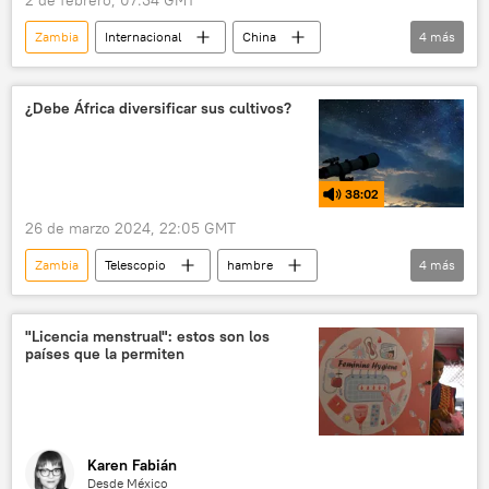
2 de febrero, 07:34 GMT
Zambia
Internacional
China
4
más
yuan
South China Morning Post
dólar
Pekín
Xi Jinping
¿Debe África diversificar sus cultivos?
38:02
26 de marzo 2024, 22:05 GMT
Zambia
Telescopio
hambre
4
más
trigo
Malaui
Zimbabue
🌍 África
cambio climático
"Licencia menstrual": estos son los
países que la permiten
Karen Fabián
Desde México