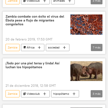
Zambia
📹 Videoclub
animales
3
más
búfalo
leones
🌍 África
Zambia combate con éxito el virus del
Ébola pese a flujo de migrantes
congoleños
20 de febrero 2019, 17:53 GMT
Zambia
🌍 África
sociedad
7
más
💗 Salud
Internacional
Organización Mundial de Salud (OMS)
¡Todo por una piel tersa y linda! Así
luchan los hipopótamos
enfermedad
infección
Ébola
noticias
21 de diciembre 2018, 12:58 GMT
Zambia
📹 Videoclub
hipopótamo
3
más
río
ataque animal
🌍 África