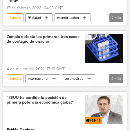
17 de febrero 2023, 04:18 GMT
Zambia
💗 Salud
menstruación
7
más
Ciudad de México (CDMX)
México
Japón
Taiwán
Indonesia
Zambia detecta los primeros tres casos
de contagio de ómicron
Corea del Sur
Sputnik Explica
4 de diciembre 2021, 17:16 GMT
Zambia
Internacional
coronavirus
2
más
ómicron (variante de SARS-CoV-2)
🌍 África
"EEUU ha perdido la posición de
primera potencia económica global"
59:43
Fabián Cardozo