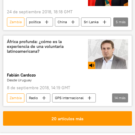
24 de septiembre 2018, 18:18 GMT
Zambia
política
China
Sri Lanka
5
más
Edgar Lungu
industria
deuda estatal
🌍 África
noticias
África profunda: ¿cómo es la
experiencia de una voluntaria
latinoamericana?
Fabián Cardozo
Desde Uruguay
8 de septiembre 2018, 14:19 GMT
Zambia
Radio
GPS internacional
14
más
Ciudad del Cabo
Tanzania
Sudáfrica
Botsuana
Suecia
20 artículos más
Olof Palme
Blue Sky School
voluntariado
periodismo