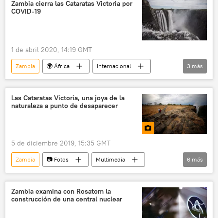
Zambia cierra las Cataratas Victoria por
COVID-19
1 de abril 2020, 14:19 GMT
Zambia
🌍 África
Internacional
3
más
pandemia de coronavirus
cascadas
noticias
Las Cataratas Victoria, una joya de la
naturaleza a punto de desaparecer
5 de diciembre 2019, 15:35 GMT
Zambia
📷 Fotos
Multimedia
6
más
cataratas
Zimbabue
ecología
naturaleza
desastres naturales
Zambia examina con Rosatom la
construcción de una central nuclear
🌍 África