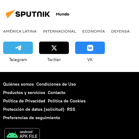
elecciones
festival
música
Mundo
🌍 África
fotografía
AMÉRICA LATINA
INTERNACIONAL
ECONOMÍA
DEFENSA
M
Telegram
Twitter
VK
Quiénes somos
Condiciones de Uso
Productos y servicios
Contacto
Política de Privacidad
Politica de Cookies
Protección de datos (solicitud)
RSS
Preferencias de seguimiento