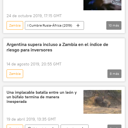
24 de octubre 2019, 17:15 GMT
Zambia
I Cumbre Rusia-África (2019)
10
más
Economía
🌍 África
Internacional
Rusia
planta nuclear
construcción
Argentina supera incluso a Zambia en el índice de
riesgo para inversores
Rosatom
Namibia
uranio
noticias
14 de agosto 2019, 20:55 GMT
Zambia
8
más
Crisis en los mercados de Argentina tras las primarias
América Latina
Internacional
Una implacable batalla entre un león y
un búfalo termina de manera
Economía
Argentina
inesperada
Mauricio Macri
Fondo Monetario Internacional (FMI)
noticias
19 de abril 2019, 13:35 GMT