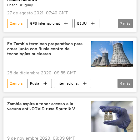
Desde Uruguay
27 de agosto 2021, 07:40 GMT
Zambia
GPS internacional
EEUU
7
más
China
moneda digital
Uruguay
dólar
🌍 África
💶 Divisas
En Zambia terminan preparativos para
crear junto con Rusia centro de
📈 Mercados y finanzas
tecnologías nucleares
28 de diciembre 2020, 09:55 GMT
Zambia
Rusia
Internacional
4
más
🌍 África
política
planta nuclear
noticias
Zambia aspira a tener acceso a la
vacuna anti-COVID rusa Sputnik V
9 de noviembre 2020, 09:09 GMT