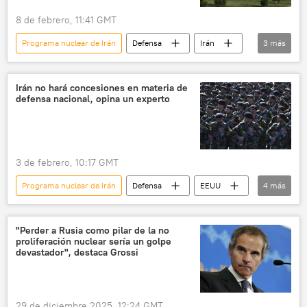
8 de febrero, 11:41 GMT
Programa nuclear de Irán
Defensa
Irán
3
más
🌍 Oriente Medio
Abás Aragchí
Teherán
Irán no hará concesiones en materia de
defensa nacional, opina un experto
3 de febrero, 10:17 GMT
Programa nuclear de Irán
Defensa
EEUU
4
más
Irán
🌍 Oriente Medio
🛡️ Zonas de conflicto
💬 Opinión y Análisis
"Perder a Rusia como pilar de la no
proliferación nuclear sería un golpe
devastador", destaca Grossi
29 de diciembre 2025, 12:24 GMT