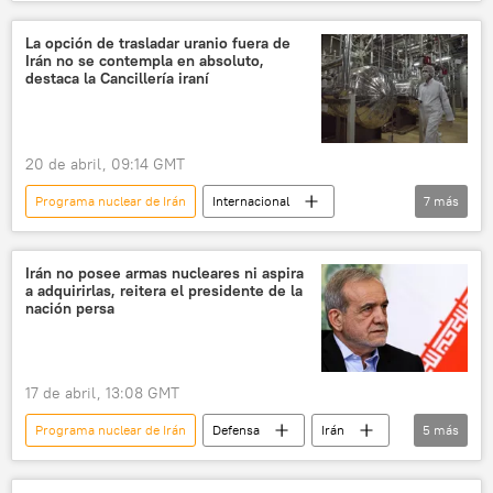
📰 Escalada entre EEUU, Israel e Irán
🌍 Oriente Medio
🛡️ Zonas de conflicto
La opción de trasladar uranio fuera de
Irán no se contempla en absoluto,
política
Donald Trump
Irán
destaca la Cancillería iraní
EEUU
Teherán
Casa Blanca
Washington
20 de abril, 09:14 GMT
Programa nuclear de Irán
Internacional
7
más
política
Irán
uranio
uranio enriquecido
EEUU
Irán no posee armas nucleares ni aspira
a adquirirlas, reitera el presidente de la
📰 Escalada entre EEUU, Israel e Irán
nación persa
🌍 Oriente Medio
17 de abril, 13:08 GMT
Programa nuclear de Irán
Defensa
Irán
5
más
Masud Pezeshkián
EEUU