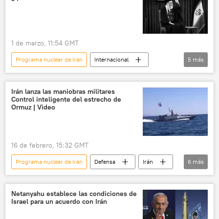
🛡️ Zonas de conflicto
uranio
🌍 Oriente Medio
nuclear
1 de marzo, 11:54 GMT
Programa nuclear de Irán
Internacional
5
más
política
Irán
Alí Jameneí
🌍 Oriente Medio
Irán lanza las maniobras militares
Control inteligente del estrecho de
📰 Escalada entre EEUU, Israel e Irán
Ormuz | Video
16 de febrero, 15:32 GMT
Programa nuclear de Irán
Defensa
Irán
6
más
CGRI
Estrecho de Ormuz
🌍 Oriente Medio
🛡️ Zonas de conflicto
Netanyahu establece las condiciones de
Israel para un acuerdo con Irán
maniobras
🛡️ Fuerzas Armadas