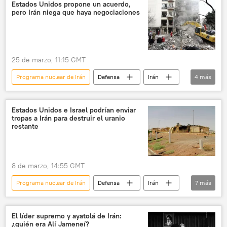
📰 Escalada entre EEUU, Israel e Irán
Estados Unidos propone un acuerdo,
pero Irán niega que haya negociaciones
🛡️ Zonas de conflicto
🌍 Oriente Medio
25 de marzo, 11:15 GMT
Programa nuclear de Irán
Defensa
Irán
4
más
EEUU
📰 Escalada entre EEUU, Israel e Irán
🌍 Oriente Medio
🛡️ Zonas de conflicto
Estados Unidos e Israel podrían enviar
tropas a Irán para destruir el uranio
restante
8 de marzo, 14:55 GMT
Programa nuclear de Irán
Defensa
Irán
7
más
EEUU
Israel
📰 Escalada entre EEUU, Israel e Irán
El líder supremo y ayatolá de Irán:
¿quién era Alí Jameneí?