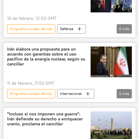
16 de febrero, 12:02 GMT
Programa nuclear de Irán
Defensa
6
más
Benjamín Netanyahu
Irán
Israel
EEUU
🌍 Oriente Medio
Irán elabora una propuesta para un
acuerdo con garantías sobre el uso
🛡️ Zonas de conflicto
pacífico de la energía nuclear, según su
canciller
11 de febrero, 11:53 GMT
Programa nuclear de Irán
Internacional
5
más
Irán
EEUU
🌍 Oriente Medio
energía nuclear
Abás Aragchí
"Incluso si nos imponen una guerra":
Irán defiende su derecho a enriquecer
uranio, proclama el canciller