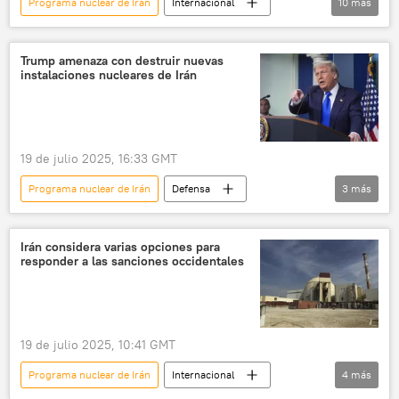
Programa nuclear de Irán
Internacional
10
más
política
Irán
Teherán
China
Trump amenaza con destruir nuevas
instalaciones nucleares de Irán
Ministerio de Asuntos Exteriores de Irán
Rusia
🌍 Oriente Medio
Organismo Internacional de Energía Atómica (OIEA)
19 de julio 2025, 16:33 GMT
negociaciones
conversaciones
Programa nuclear de Irán
Defensa
3
más
Donald Trump
Irán
EEUU
Irán considera varias opciones para
responder a las sanciones occidentales
19 de julio 2025, 10:41 GMT
Programa nuclear de Irán
Internacional
4
más