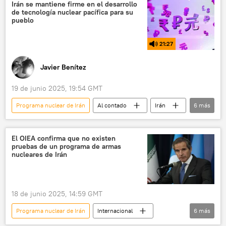
Irán
Irán se mantiene firme en el desarrollo
de tecnología nuclear pacífica para su
Tratado de No Proliferación Nuclear (NPT)
pueblo
🌍 Oriente Medio
21:27
📰 Escalada entre EEUU, Israel e Irán
Javier Benítez
19 de junio 2025, 19:54 GMT
Programa nuclear de Irán
Al contado
Irán
6
más
programa nuclear
seguridad
OEAI
Organización de Energía Atómica de Irán
El OIEA confirma que no existen
pruebas de un programa de armas
Centro de Investigaciones del Medio Oriente y Asia Central
nucleares de Irán
🌍 Oriente Medio
18 de junio 2025, 14:59 GMT
Programa nuclear de Irán
Internacional
6
más
seguridad
Irán