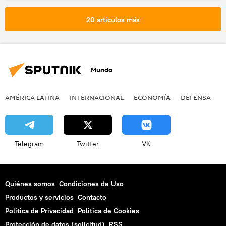
Organismo Internacional de Energía Atómica (OIEA)
20 artículos más
nuclear
🌍 Oriente Medio
Rafael Grossi
Mundo
AMÉRICA LATINA
INTERNACIONAL
ECONOMÍA
DEFENSA
M
Telegram
Twitter
VK
Quiénes somos
Condiciones de Uso
Productos y servicios
Contacto
Política de Privacidad
Politica de Cookies
Protección de datos (solicitud)
RSS