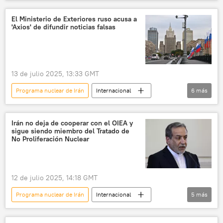
Irán
política
🌍 Oriente Medio
Tratado de No Proliferación Nuclear (NPT)
El Ministerio de Exteriores ruso acusa a
'Axios' de difundir noticias falsas
13 de julio 2025, 13:33 GMT
Programa nuclear de Irán
Internacional
6
más
Rusia
Irán
medios de comunicación
EEUU
fake
noticias falsas
Irán no deja de cooperar con el OIEA y
sigue siendo miembro del Tratado de
No Proliferación Nuclear
12 de julio 2025, 14:18 GMT
Programa nuclear de Irán
Internacional
5
más
Organismo Internacional de Energía Atómica (OIEA)