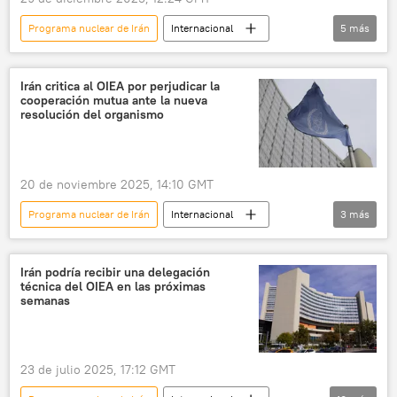
Programa nuclear de Irán
Internacional
5
más
Rafael Grossi
Organismo Internacional de Energía Atómica (OIEA)
Irán critica al OIEA por perjudicar la
cooperación mutua ante la nueva
Rusia
Irán
💬 Opinión y Análisis
resolución del organismo
20 de noviembre 2025, 14:10 GMT
Programa nuclear de Irán
Internacional
3
más
Irán
Organismo Internacional de Energía Atómica (OIEA)
Irán podría recibir una delegación
técnica del OIEA en las próximas
🌍 Oriente Medio
semanas
23 de julio 2025, 17:12 GMT