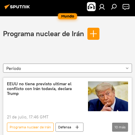
Mundo
Programa nuclear de Irán
Período
EEUU no tiene previsto ultimar el
conflicto con Irán todavía, declara
Trump
21 de julio, 17:46 GMT
Programa nuclear de Irán
Defensa
10
más