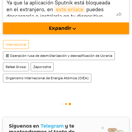
Ya que la aplicación Sputnik está bloqueada
en el extranjero, en
este enlace
puedes
descargarla e instalarla en tu dispositivo
móvil (¡solo para Android!).
Expandir
Internacional
📰 Operación rusa de desmilitarización y desnazificación de Ucrania
Rafael Grossi
Zaporozhie
Organismo Internacional de Energía Atómica (OIEA)
Síguenos en
Telegram
y te
mantendremos al tanto de