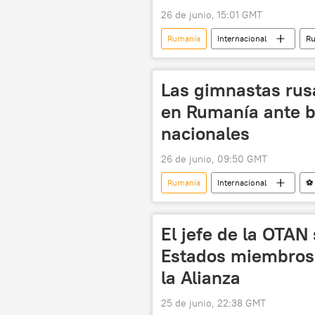
26 de junio, 15:01 GMT
Rumanía
Internacional
Ru
🌍 Europa
gimnasia artística
Las gimnastas rus
en Rumanía ante b
nacionales
26 de junio, 09:50 GMT
Rumanía
Internacional
⚽ 
El jefe de la OTAN
Estados miembros
la Alianza
25 de junio, 22:38 GMT