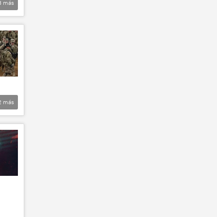
3
más
2
más