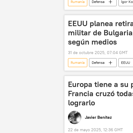
Rumanía
Defensa
Ígor K
🛡️ Zonas de conflicto
📰 Oper
Ucrania
🌍 Europa
EEUU planea retira
militar de Bulgari
según medios
31 de octubre 2025, 07:04 GMT
Rumanía
Defensa
EEUU
Hungría
🛡️ Fuerzas Armadas
Europa tiene a su
Francia cruzó todas
lograrlo
Javier Benítez
22 de mayo 2025, 12:36 GMT