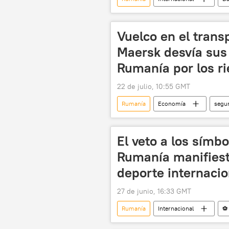
Vuelco en el trans
Maersk desvía sus
Rumanía por los ri
22 de julio, 10:55 GMT
Rumanía
Economía
segu
📰 Suministro de armas a Ucrania
El veto a los símb
Rumanía manifiesta
deporte internaci
27 de junio, 16:33 GMT
Rumanía
Internacional
⚽ 