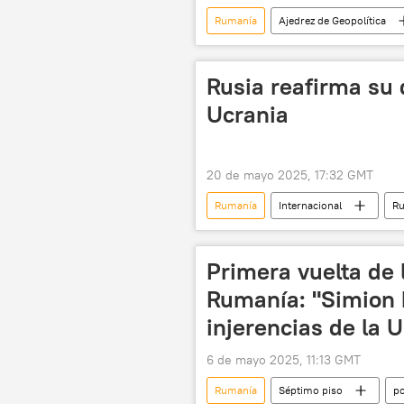
Rumanía
Ajedrez de Geopolítica
elecciones
Rusia reafirma su 
Ucrania
20 de mayo 2025, 17:32 GMT
Rumanía
Internacional
Ru
📰 Operación rusa de desmilitarización
Primera vuelta de 
Rumanía: "Simion 
injerencias de la 
6 de mayo 2025, 11:13 GMT
Rumanía
Séptimo piso
po