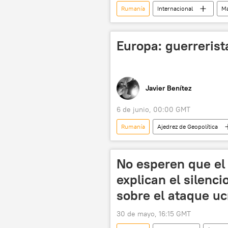
Rumanía
Internacional
Ma
Europa: guerrerist
Javier Benítez
6 de junio, 00:00 GMT
Rumanía
Ajedrez de Geopolítica
Ursula von der Leyen
Vladími
Rusia
No esperen que el
explican el silenc
sobre el ataque uc
30 de mayo, 16:15 GMT