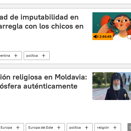
📰 Conflicto palestino-israelí
dad de imputabilidad en
arregla con los chicos en
2:44:49
entina
política
ión religiosa en Moldavia:
ósfera auténticamente
 Europa
Europa del Este
política
religión