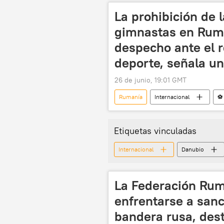
La prohibición de 
gimnastas en Ruma
despecho ante el r
deporte, señala u
26 de junio, 19:01 GMT
Rumanía
Internacional
⚽ 
Federación Internacional de Gimnasia (
Etiquetas vinculadas
Internacional
Danubio
La Federación Ru
enfrentarse a sanc
bandera rusa, dest