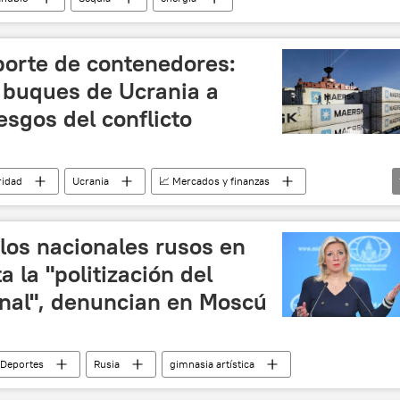
porte de contenedores:
 buques de Ucrania a
esgos del conflicto
ridad
Ucrania
📈 Mercados y finanzas
olos nacionales rusos en
 la "politización del
onal", denuncian en Moscú
Deportes
Rusia
gimnasia artística