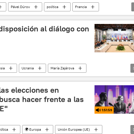
Pável Dúrov
política
Francia
disposición al diálogo con
sia
Ucrania
María Zajárova
 y desnazificación de Ucrania
🌍 Europa
política
las elecciones en
busca hacer frente a las
UE"
1:51:59
lítica
🌍 Europa
Unión Europea (UE)