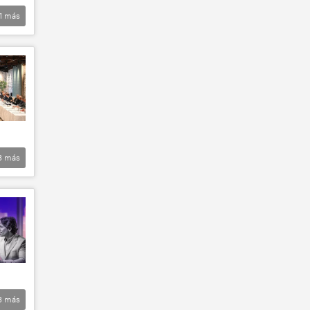
1
más
3
más
3
más