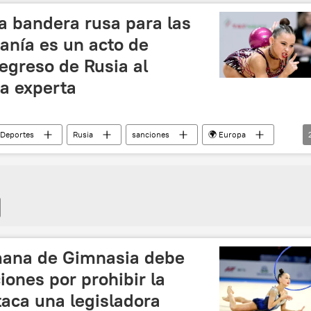
la bandera rusa para las
nía es un acto de
egreso de Rusia al
na experta
Deportes
Rusia
sanciones
🌍 Europa
la FIG)
gimnasia artística
mana de Gimnasia debe
iones por prohibir la
aca una legisladora