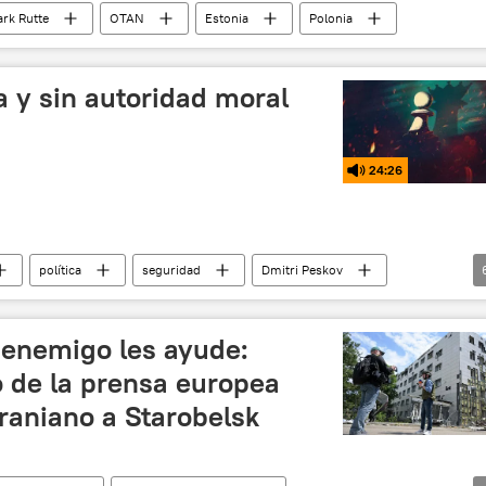
rk Rutte
OTAN
Estonia
Polonia
a y sin autoridad moral
24:26
política
seguridad
Dmitri Peskov
r Putin
Kremlin
Comisión Europea
Moscú
 enemigo les ayude:
io de la prensa europea
raniano a Starobelsk