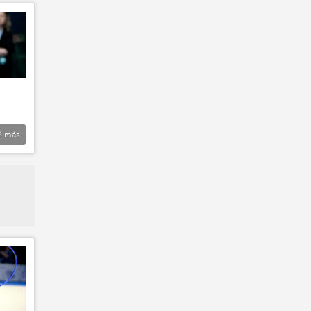
2
más