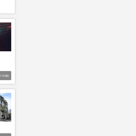
6
más