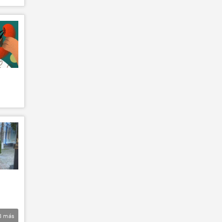
8
más