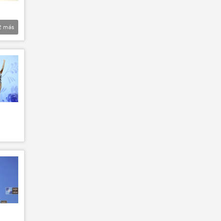
2
más