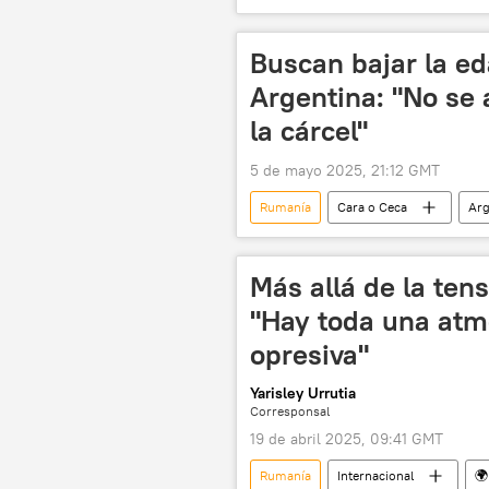
Franja de Gaza
Israel
Buscan bajar la e
Argentina: "No se 
la cárcel"
5 de mayo 2025, 21:12 GMT
Rumanía
Cara o Ceca
Arg
Más allá de la tens
"Hay toda una atm
opresiva"
Yarisley Urrutia
Corresponsal
19 de abril 2025, 09:41 GMT
Rumanía
Internacional
🌍