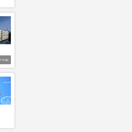
1
más