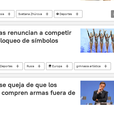
sia
Svetlana Zhúrova
⚽ Deportes
competición
as renuncian a competir
loqueo de símbolos
Deportes
Rusia
🌍 Europa
gimnasia artística
 se queja de que los
 compren armas fuera de