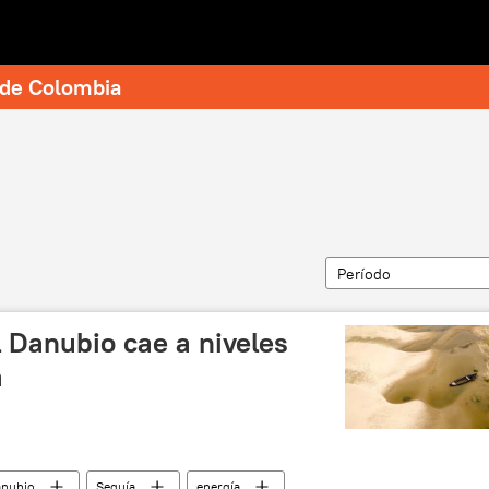
e de Colombia
Período
 Danubio cae a niveles
a
nubio
Sequía
energía