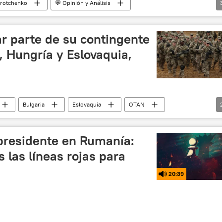
orotchenko
💬 Opinión y Análisis
ación rusa de desmilitarización y desnazificación de Ucrania
r parte de su contingente
a, Hungría y Eslovaquia,
Bulgaria
Eslovaquia
OTAN
🌍 Europa
 presidente en Rumanía:
 las líneas rojas para
20:39