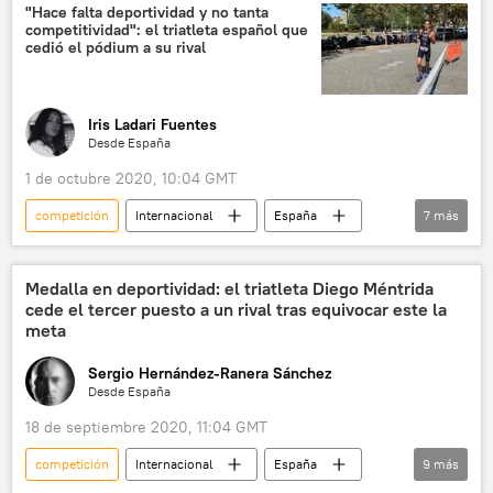
Argentina
Cuestión aparte
"Hace falta deportividad y no tanta
competitividad": el triatleta español que
Conmebol
Mundial de Fútbol 2022 en Catar
cedió el pódium a su rival
Iris Ladari Fuentes
Desde España
1 de octubre 2020, 10:04 GMT
competición
Internacional
España
7
más
sociedad
⚽ Deportes
💬 Opinión y Análisis
💬 Entrevistas
Medalla en deportividad: el triatleta Diego Méntrida
cede el tercer puesto a un rival tras equivocar este la
Santander
carrera
noticias
meta
Sergio Hernández-Ranera Sánchez
Desde España
18 de septiembre 2020, 11:04 GMT
competición
Internacional
España
9
más