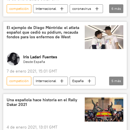
competición
Internacional
coronavirus
6
más
Japón
atletas
restricciones
Juegos Olímpicos y Paralímpicos de Tokio 2020
El ejemplo de Diego Méntrida: el atleta
español que cedió su pódium, recauda
🌏 Asia
noticias
fondos para los enfermos de West
Iris Ladari Fuentes
Desde España
7 de enero 2021, 15:01 GMT
competición
Internacional
España
5
más
sociedad
⚽ Deportes
Will Smith
atletas
noticias
Una española hace historia en el Rally
Dakar 2021
4 de enero 2021, 13:01 GMT