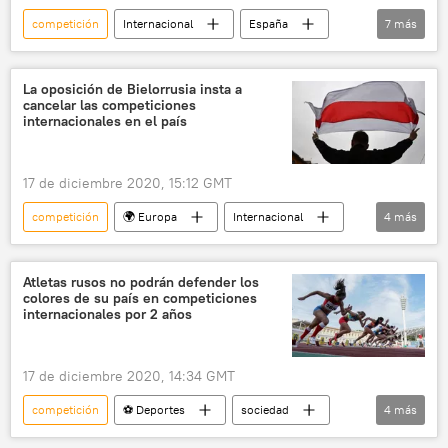
competición
Internacional
España
7
más
sociedad
⚽ Deportes
Rally Dakar
mujeres
carrera
automóviles
La oposición de Bielorrusia insta a
cancelar las competiciones
noticias
internacionales en el país
17 de diciembre 2020, 15:12 GMT
competición
🌍 Europa
Internacional
4
más
Bielorrusia
COI
⚽ Deportes
noticias
Atletas rusos no podrán defender los
colores de su país en competiciones
internacionales por 2 años
17 de diciembre 2020, 14:34 GMT
competición
⚽ Deportes
sociedad
4
más
Rusia
Internacional
atletas