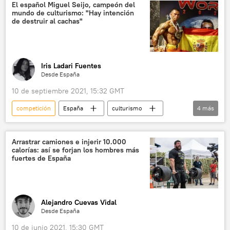
ganador
Perú
juegos
El español Miguel Seijo, campeón del
mundo de culturismo: "Hay intención
de destruir al cachas"
Iris Ladari Fuentes
Desde España
10 de septiembre 2021, 15:32 GMT
competición
España
culturismo
4
más
músculos
💬 Entrevistas
⚽ Deportes
📝 Reportajes
Arrastrar camiones e injerir 10.000
calorías: así se forjan los hombres más
fuertes de España
Alejandro Cuevas Vidal
Desde España
10 de junio 2021, 15:30 GMT