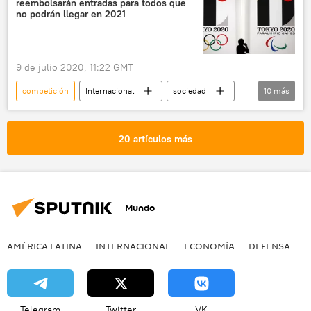
reembolsarán entradas para todos que
Foro Internacional Técnico Militar Army
no podrán llegar en 2021
noticias
9 de julio 2020, 11:22 GMT
competición
Internacional
sociedad
10
más
Juegos Olímpicos y Paralímpicos de Tokio 2020
Tokio
pandemia
20 artículos más
pandemia de coronavirus
coronavirus
COVID-19
⚽ Deportes
🌏 Asia
Juegos Olímpicos
noticias
Mundo
AMÉRICA LATINA
INTERNACIONAL
ECONOMÍA
DEFENSA
M
Telegram
Twitter
VK