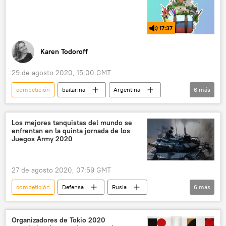
juegos
noticias
17:37
Karen Todoroff
29 de agosto 2020, 15:00 GMT
competición
bailarina
Argentina
6
más
Ecuador
rusos
danza
Rusia
Destino Rusia
migración
Los mejores tanquistas del mundo se
enfrentan en la quinta jornada de los
Juegos Army 2020
27 de agosto 2020, 07:59 GMT
competición
Defensa
Rusia
6
más
Internacional
Biatlón de Tanques
tanques
🌏 Asia
Organizadores de Tokio 2020