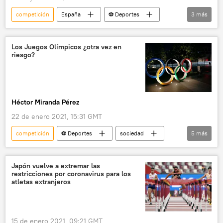
competición
España
⚽ Deportes
3
más
levantamiento de pesas
músculos
👤 Gente
Los Juegos Olímpicos ¿otra vez en
riesgo?
Héctor Miranda Pérez
22 de enero 2021, 15:31 GMT
competición
⚽ Deportes
sociedad
5
más
coronavirus
pandemia de coronavirus
COVID-19
Juegos Olímpicos
Japón vuelve a extremar las
restricciones por coronavirus para los
noticias
atletas extranjeros
15 de enero 2021, 09:21 GMT