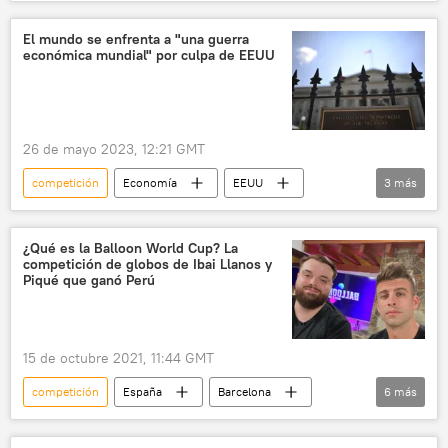
Svetlana Zhúrova
⚽ Deportes
Rumanía
🌍 Europa
El mundo se enfrenta a "una guerra
económica mundial" por culpa de EEUU
gimnasia artística
26 de mayo 2023, 12:21 GMT
competición
Economía
EEUU
3
más
📈 Mercados y finanzas
deuda
impago
¿Qué es la Balloon World Cup? La
competición de globos de Ibai Llanos y
Piqué que ganó Perú
15 de octubre 2021, 11:44 GMT
competición
España
Barcelona
6
más
FC Barcelona
Gerard Piqué
globos