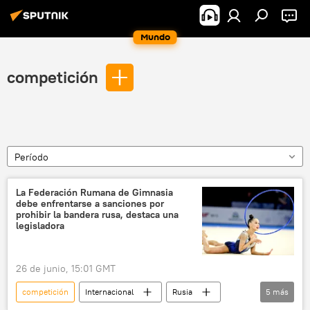
Mundo
competición
Período
La Federación Rumana de Gimnasia
debe enfrentarse a sanciones por
prohibir la bandera rusa, destaca una
legisladora
26 de junio, 15:01 GMT
competición
Internacional
Rusia
5
más