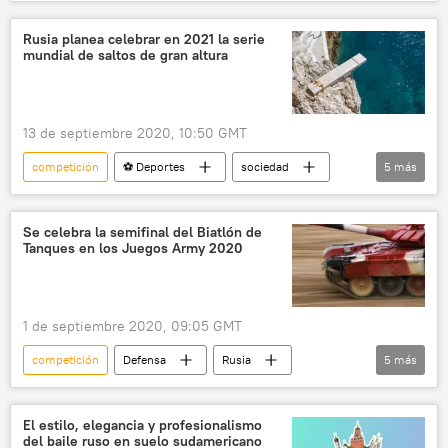
⚽ Deportes
sociedad
triatlón
Santander
confusión
clasificación
Rusia planea celebrar en 2021 la serie
mundial de saltos de gran altura
carrera
medalla
noticias
13 de septiembre 2020, 10:50 GMT
competición
⚽ Deportes
sociedad
5
más
Rusia
Internacional
salto
Crimea
noticias
Se celebra la semifinal del Biatlón de
Tanques en los Juegos Army 2020
1 de septiembre 2020, 09:05 GMT
competición
Defensa
Rusia
5
más
Internacional
Biatlón de Tanques
Foro Internacional Técnico Militar Army
El estilo, elegancia y profesionalismo
del baile ruso en suelo sudamericano