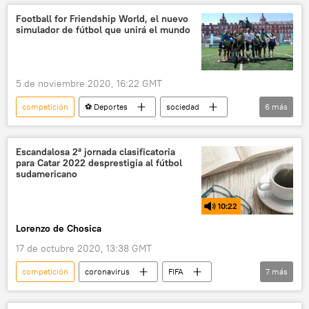
noticias
Football for Friendship World, el nuevo
simulador de fútbol que unirá el mundo
5 de noviembre 2020, 16:22 GMT
competición
⚽ Deportes
sociedad
6
más
fútbol
amistad
relaciones internacionales
juegos
Escandalosa 2ª jornada clasificatoria
para Сatar 2022 desprestigia al fútbol
Gazprom
noticias
sudamericano
10:22
Lorenzo de Chosica
17 de octubre 2020, 13:38 GMT
competición
coronavirus
FIFA
7
más
Bolivia
Uruguay
Chile