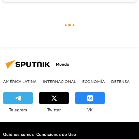
Mundo
AMÉRICA LATINA
INTERNACIONAL
ECONOMÍA
DEFENSA
M
Telegram
Twitter
VK
Quiénes somos
Condiciones de Uso