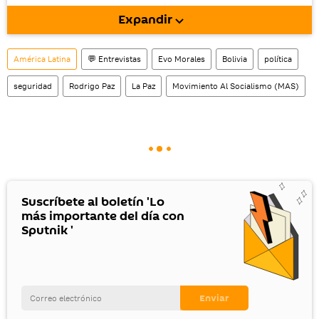
móvil (¡solo para Android!).
Expandir
América Latina
💬 Entrevistas
Evo Morales
Bolivia
política
seguridad
Rodrigo Paz
La Paz
Movimiento Al Socialismo (MAS)
Suscríbete al boletín 'Lo
más importante del día con
Sputnik '