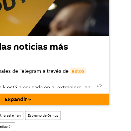
las noticias más
nales de Telegram a través de
estos
nik está bloqueada en el extranjero, en
rgarla e instalarla en tu dispositivo
Expandir
!).
enta
en la red social rusa VK
.
 Israel e Irán
Estrecho de Ormuz
inflación