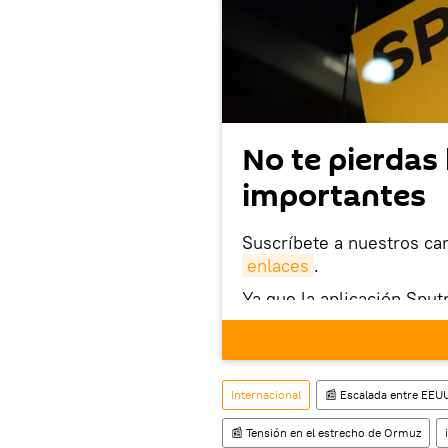
No te pierdas 
importantes
Suscríbete a nuestros ca
enlaces
.
Ya que la aplicación Sput
este enlace
puedes desca
móvil (¡solo para Android
También tenemos una cu
Internacional
📰 Escalada entre EEUU,
📰 Tensión en el estrecho de Ormuz