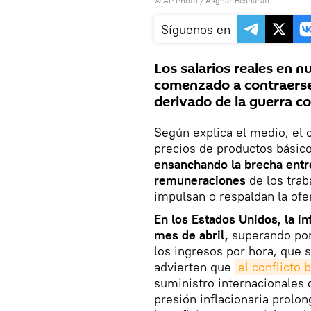
© AP Photo / Asghar Besharati
Síguenos en
Los salarios reales en 
comenzado a contraerse
derivado de la guerra con
Según explica el medio, el 
precios de productos básico
ensanchando la brecha entre
remuneraciones
de los tra
impulsan o respaldan la ofe
En los Estados Unidos, la in
mes de abril,
superando por
los ingresos por hora, que 
advierten que
el conflicto 
suministro internacionales 
presión inflacionaria prolo