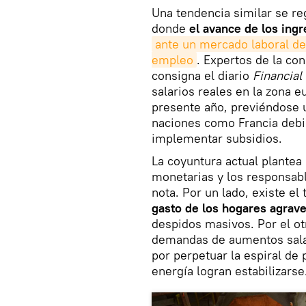
Una tendencia similar se re
donde
el avance de los ing
ante un mercado laboral deb
empleo
. Expertos de la c
consigna el diario
Financial
salarios reales en la zona e
presente año, previéndose 
naciones como Francia debid
implementar subsidios.
La coyuntura actual plantea
monetarias y los responsable
nota. Por un lado, existe e
gasto de los hogares agrav
despidos masivos. Por el ot
demandas de aumentos salari
por perpetuar la espiral de 
energía logran estabilizarse