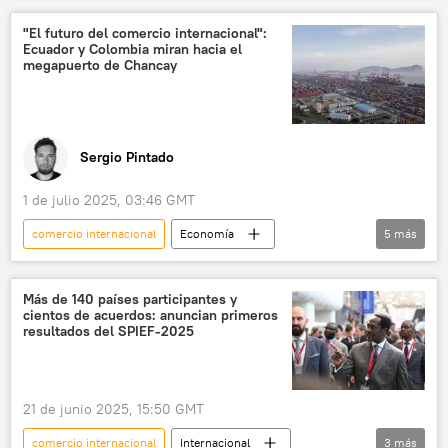
Global Times
"El futuro del comercio internacional":
Ecuador y Colombia miran hacia el
megapuerto de Chancay
Sergio Pintado
1 de julio 2025, 03:46 GMT
comercio internacional
Economía
5
más
Ecuador
Colombia
China
Perú
📈 Mercados y finanzas
Más de 140 países participantes y
cientos de acuerdos: anuncian primeros
💬 Opinión y Análisis
resultados del SPIEF-2025
21 de junio 2025, 15:50 GMT
comercio internacional
Internacional
3
más