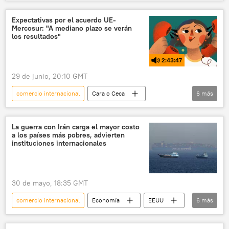
Río de Janeiro
China
Rusia
🌎 América
Economía
Expectativas por el acuerdo UE-
Mercosur: "A mediano plazo se verán
📈 Mercados y finanzas
los resultados"
2:43:47
29 de junio, 20:10 GMT
comercio internacional
Cara o Ceca
6
más
Manuel Adorni
Santa Fe (Argentina)
Mercosur
Unión Europea (UE)
La guerra con Irán carga el mayor costo
a los países más pobres, advierten
comercio
política
instituciones internacionales
30 de mayo, 18:35 GMT
comercio internacional
Economía
EEUU
6
más
Irán
📈 Mercados y finanzas