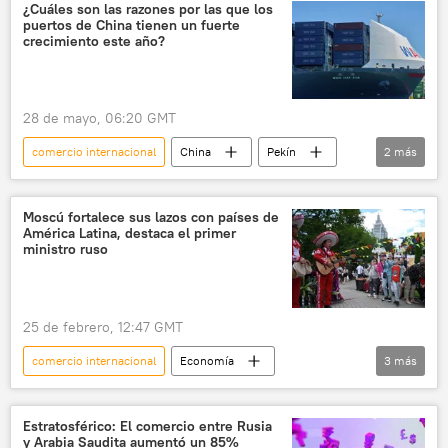
📰 Escalada entre EEUU, Israel e Irán
petróleo
¿Cuáles son las razones por las que los
puertos de China tienen un fuerte
🌍 Oriente Medio
🛡️ Zonas de conflicto
crecimiento este año?
28 de mayo, 06:20 GMT
comercio internacional
China
Pekín
2
más
Economía
📈 Mercados y finanzas
Moscú fortalece sus lazos con países de
América Latina, destaca el primer
ministro ruso
25 de febrero, 12:47 GMT
comercio internacional
Economía
3
más
Mijaíl Mishustin
Rusia
📈 Mercados y finanzas
Estratosférico: El comercio entre Rusia
y Arabia Saudita aumentó un 85%