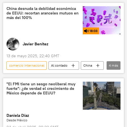
📈 Mercados y finanzas
comercio
China desnuda la debilidad económica
de EEUU: recortan aranceles mutuos en
más del 100%
18:03
Javier Benítez
13 de mayo 2025, 22:40 GMT
comercio internacional
Al contado
China
4
más
EEUU
aranceles
Donald Trump
comercio
"El FMI tiene un sesgo neoliberal muy
fuerte": ¿de verdad el crecimiento de
México depende de EEUU?
Daniela Díaz
Desde México