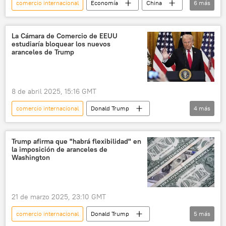
comercio internacional
Economía
China
6
más
EEUU
Organización Mundial del Comercio (OMC)
La Cámara de Comercio de EEUU
estudiaría bloquear los nuevos
📈 Mercados y finanzas
comercio
aranceles de Trump
Donald Trump
Ngozi Okonjo-Iweala
8 de abril 2025, 15:16 GMT
comercio internacional
Donald Trump
4
más
EEUU
aranceles
Economía
guerra comercial
Trump afirma que "habrá flexibilidad" en
la imposición de aranceles de
Washington
21 de marzo 2025, 23:10 GMT
comercio internacional
Donald Trump
5
más