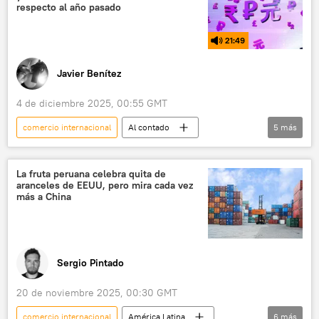
respecto al año pasado
21:49
Javier Benítez
4 de diciembre 2025, 00:55 GMT
comercio internacional
Al contado
5
más
Ministerio de Desarrollo Económico de Rusia
Arabia Saudita
Moscú
EEUU
La fruta peruana celebra quita de
aranceles de EEUU, pero mira cada vez
Riad
más a China
Sergio Pintado
20 de noviembre 2025, 00:30 GMT
comercio internacional
América Latina
6
más