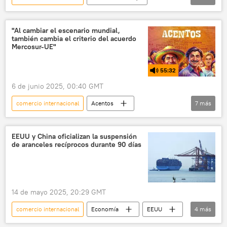
Rusia
Foro Económico Internacional de San Petersburgo (SPIEF)
"Al cambiar el escenario mundial,
también cambia el criterio del acuerdo
Antón Kobiakov
📈 Mercados y finanzas
Mercosur-UE"
55:32
6 de junio 2025, 00:40 GMT
comercio internacional
Acentos
7
más
Mercosur
Unión Europea (UE)
política
EEUU
BRICS
EEUU y China oficializan la suspensión
de aranceles recíprocos durante 90 días
Emmanuel Macron
China
comercio
14 de mayo 2025, 20:29 GMT
comercio internacional
Economía
EEUU
4
más
China
aranceles