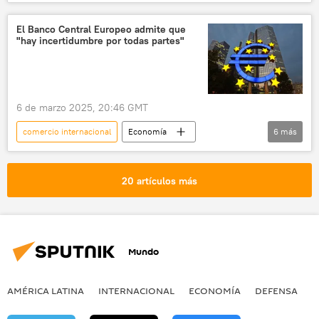
EEUU
aranceles
Economía
📈 Mercados y finanzas
comercio
El Banco Central Europeo admite que
"hay incertidumbre por todas partes"
6 de marzo 2025, 20:46 GMT
comercio internacional
Economía
6
más
Christine Lagarde
Donald Trump
EEUU
Banco Central Europeo (BCE)
20 artículos más
📈 Mercados y finanzas
comercio
Mundo
AMÉRICA LATINA
INTERNACIONAL
ECONOMÍA
DEFENSA
M