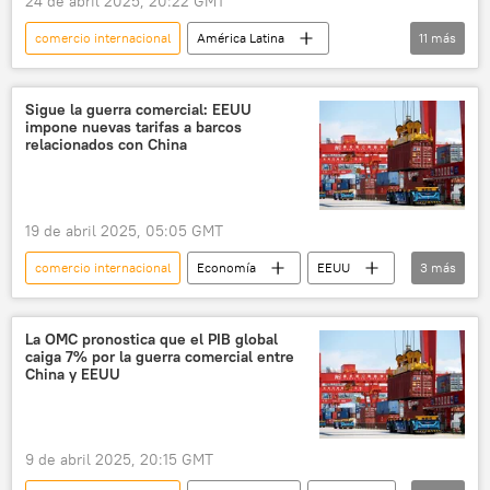
24 de abril 2025, 20:22 GMT
comercio internacional
América Latina
11
más
México
Gobierno de México
💬 Opinión y Análisis
aranceles
Sigue la guerra comercial: EEUU
impone nuevas tarifas a barcos
Fondo Monetario Internacional (FMI)
EEUU
relacionados con China
Donald Trump
Claudia Sheinbaum
📈 Mercados y finanzas
exportaciones
19 de abril 2025, 05:05 GMT
comercio
comercio internacional
Economía
EEUU
3
más
China
comercio
Donald Trump
La OMC pronostica que el PIB global
caiga 7% por la guerra comercial entre
China y EEUU
9 de abril 2025, 20:15 GMT