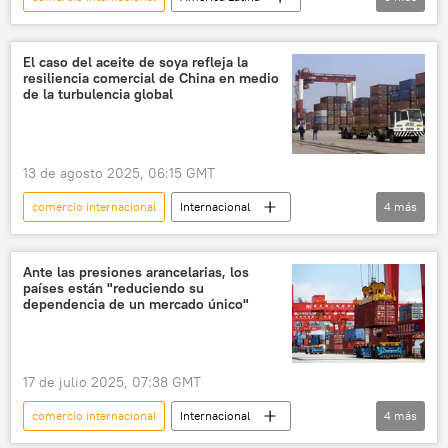
Perú
EEUU
China
📈 Mercados y finanzas
aranceles
El caso del aceite de soya refleja la
resiliencia comercial de China en medio
💬 Opinión y Análisis
de la turbulencia global
13 de agosto 2025, 06:15 GMT
comercio internacional
Internacional
4
más
China
aranceles
Argentina
Global Times
📈 Mercados y finanzas
Ante las presiones arancelarias, los
países están "reduciendo su
dependencia de un mercado único"
17 de julio 2025, 07:38 GMT
comercio internacional
Internacional
4
más
aranceles
EEUU
China