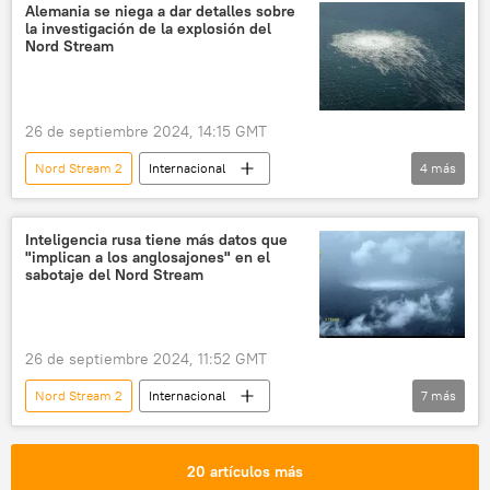
Nord Stream
Rusia
🌍 Europa
Alemania se niega a dar detalles sobre
la investigación de la explosión del
Alemania
Dinamarca
Suecia
Nord Stream
Viacheslav Volodin
Joe Biden
26 de septiembre 2024, 14:15 GMT
Nord Stream 2
Internacional
4
más
Nord Stream
📰 Sabotajes contra los gasoductos Nord Stream
Inteligencia rusa tiene más datos que
"implican a los anglosajones" en el
Rusia
Alemania
🌍 Europa
sabotaje del Nord Stream
26 de septiembre 2024, 11:52 GMT
Nord Stream 2
Internacional
7
más
📰 Sabotajes contra los gasoductos Nord Stream
Serguéi Narishkin
EEUU
20 artículos más