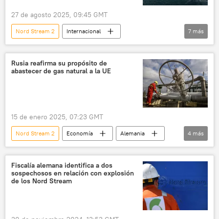
27 de agosto 2025, 09:45 GMT
Nord Stream 2
Internacional
7
más
Nord Stream
📰 Sabotajes contra los gasoductos Nord Stream
Rusia reafirma su propósito de
abastecer de gas natural a la UE
Dinamarca
Suecia
Alemania
ONU
Dmitri Polianski
Rusia
15 de enero 2025, 07:23 GMT
Nord Stream 2
Economía
Alemania
4
más
📰 Sabotajes contra los gasoductos Nord Stream
Nord Stream
Rusia
🌍 Europa
Fiscalía alemana identifica a dos
sospechosos en relación con explosión
de los Nord Stream