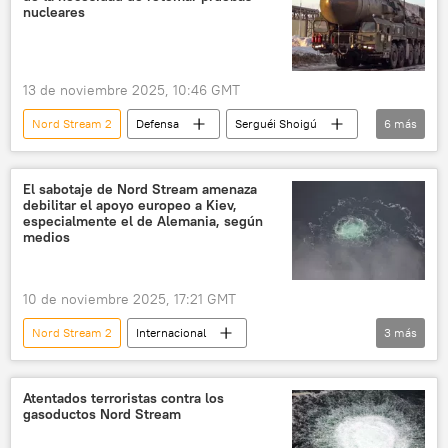
nucleares
13 de noviembre 2025, 10:46 GMT
Nord Stream 2
Defensa
Serguéi Shoigú
6
más
OTAN
Unión Europea (UE)
📰 Sabotajes contra los gasoductos Nord Stream
El sabotaje de Nord Stream amenaza
debilitar el apoyo europeo a Kiev,
Nord Stream
pruebas
especialmente el de Alemania, según
medios
prueba nuclear
10 de noviembre 2025, 17:21 GMT
Nord Stream 2
Internacional
3
más
Nord Stream
📰 Sabotajes contra los gasoductos Nord Stream
Atentados terroristas contra los
gasoductos Nord Stream
Alemania
Ucrania