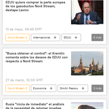
Rusia
juicio
🌍 Europa
EEUU quiere comprar la parte europea
de los gasoductos Nord Stream,
destapa Lavrov
13 de mayo, 06:49 GMT
Nord Stream 2
Internacional
EEUU
5
más
Rusia
📈 Mercados y finanzas
Nord Stream
"Busca obtener el control": el Kremlin
comenta sobre los deseos de EEUU con
📰 Sabotajes contra los gasoductos Nord Stream
respecto a Nord Stream
Serguéi Lavrov
27 de marzo, 10:00 GMT
Nord Stream 2
Economía
Dmitri Peskov
3
más
📰 Sabotajes contra los gasoductos Nord Stream
Nord Stream
EEUU
Rusia "inicia de inmediato" el análisis
de la necesidad de retomar pruebas