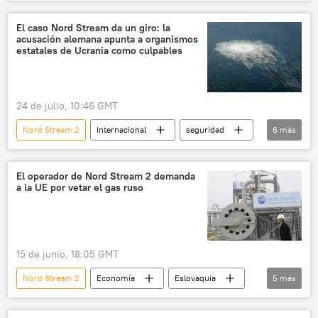
seguridad
Osama bin Laden
Bundestag
Alternativa para Alemania
El caso Nord Stream da un giro: la
acusación alemana apunta a organismos
Alemania
Nord Stream
estatales de Ucrania como culpables
📰 Sabotajes contra los gasoductos Nord Stream
gasoducto
🌍 Europa
24 de julio, 10:46 GMT
Nord Stream 2
Internacional
seguridad
6
más
política
Ucrania
Alemania
📰 Sabotajes contra los gasoductos Nord Stream
El operador de Nord Stream 2 demanda
a la UE por vetar el gas ruso
Nord Stream
gasoducto
15 de junio, 18:05 GMT
Nord Stream 2
Economía
Eslovaquia
5
más
gasoducto
Unión Europea (UE)