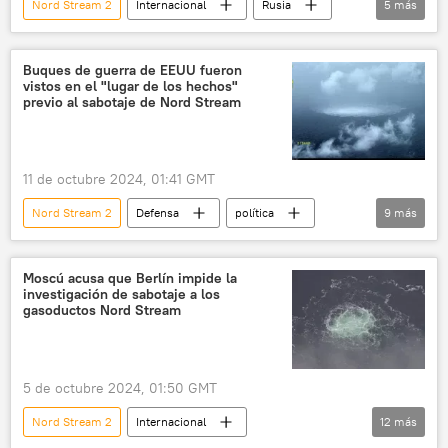
Nord Stream 2
Internacional
Rusia
5
más
Donald Trump
EEUU
📰 Sabotajes contra los gasoductos Nord Stream
Buques de guerra de EEUU fueron
vistos en el "lugar de los hechos"
Nord Stream
Dmitri Peskov
previo al sabotaje de Nord Stream
11 de octubre 2024, 01:41 GMT
Nord Stream 2
Defensa
política
9
más
seguridad
Joe Biden
Dinamarca
Alemania
EEUU
OTAN
Moscú acusa que Berlín impide la
investigación de sabotaje a los
Casa Blanca
gasoductos Nord Stream
📰 Sabotajes contra los gasoductos Nord Stream
Nord Stream
5 de octubre 2024, 01:50 GMT
Nord Stream 2
Internacional
12
más