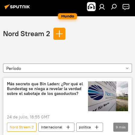
Mundo
Nord Stream 2
Período
Más secreto que Bin Laden: ¿Por qué el
Bundestag se niega a revelar la verdad
sobre el sabotaje de los gasoductos?
24 de julio, 18:55 GMT
Nord Stream 2
Internacional
política
9
más