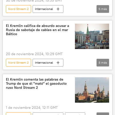
30 de noviembre 2024, 13:53 GMT
Nord Stream 2
Internacional
5
más
📰 Sabotajes contra los gasoductos Nord Stream
Alemania
seguridad
Nord Stream
El Kremlin califica de absurdo acusar a
Rusia de sabotaje de cables en el mar
🌍 Europa
Báltico
20 de noviembre 2024, 10:29 GMT
Nord Stream 2
Internacional
8
más
Nord Stream
📰 Sabotajes contra los gasoductos Nord Stream
El Kremlin comenta las palabras de
Trump de que él "mató" el gasoducto
Rusia
mar Báltico
🌍 Europa
ruso Nord Stream 2
Ucrania
📰 Operación rusa de desmilitarización y desnazificación de Ucrania
1 de noviembre 2024, 12:11 GMT
🛡️ Zonas de conflicto
EEUU