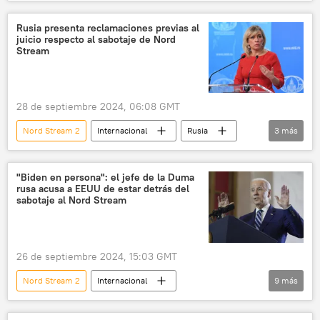
📰 Sabotajes contra los gasoductos Nord Stream
Vasili Nebenzia
Alemania
EEUU
Rusia presenta reclamaciones previas al
juicio respecto al sabotaje de Nord
ONU
OTAN
Seymour Hersh
Stream
Rusia
Ucrania
Joe Biden
mar Báltico
Nord Stream
28 de septiembre 2024, 06:08 GMT
Nord Stream 2
Internacional
Rusia
3
más
María Zajárova
📰 Sabotajes contra los gasoductos Nord Stream
"Biden en persona": el jefe de la Duma
rusa acusa a EEUU de estar detrás del
Nord Stream
sabotaje al Nord Stream
26 de septiembre 2024, 15:03 GMT
Nord Stream 2
Internacional
9
más
📰 Sabotajes contra los gasoductos Nord Stream