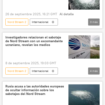
26 de septiembre 2025, 16:21 GMT
Al detalle
Nord Stream 2
Internacional
3
más
📰 Sabotajes contra los gasoductos Nord Stream
🌍 Europa
Nord Stream
Investigadores relacionan el sabotaje
de Nord Stream con un excomandante
ucraniano, revelan los medios
8 de septiembre 2025, 19:03 GMT
Nord Stream 2
Internacional
4
más
📰 Sabotajes contra los gasoductos Nord Stream
Nord Stream
🌍 Europa
Ucrania
Rusia acusa a las autoridades europeas
de ocultar información sobre los
sabotajes del Nord Stream