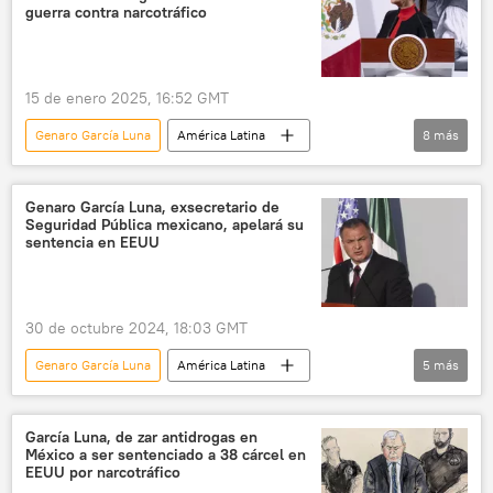
UIF
guerra contra narcotráfico
15 de enero 2025, 16:52 GMT
Genaro García Luna
América Latina
8
más
sociedad
seguridad
Felipe Calderón
Claudia Sheinbaum
EEUU
México
Genaro García Luna, exsecretario de
Seguridad Pública mexicano, apelará su
Ejército mexicano
sentencia en EEUU
Guerra contra el narcotráfico en México
30 de octubre 2024, 18:03 GMT
Genaro García Luna
América Latina
5
más
seguridad
EEUU
Cartel de Sinaloa
Felipe Calderón
García Luna, de zar antidrogas en
México a ser sentenciado a 38 cárcel en
Guerra contra el narcotráfico en México
EEUU por narcotráfico