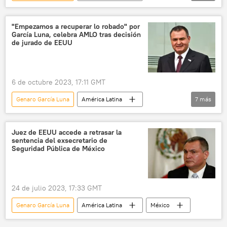
sociedad
seguridad
Felipe Calderón
Nueva York
EEUU
Texas
"Empezamos a recuperar lo robado" por
García Luna, celebra AMLO tras decisión
drogas
de jurado de EEUU
6 de octubre 2023, 17:11 GMT
Genaro García Luna
América Latina
7
más
México
Felipe Calderón
Andrés Manuel López Obrador
política
Juez de EEUU accede a retrasar la
sentencia del exsecretario de
seguridad
EEUU
Seguridad Pública de México
Unidad de Inteligencia Financiera
Gobierno de México
24 de julio 2023, 17:33 GMT
Genaro García Luna
América Latina
México