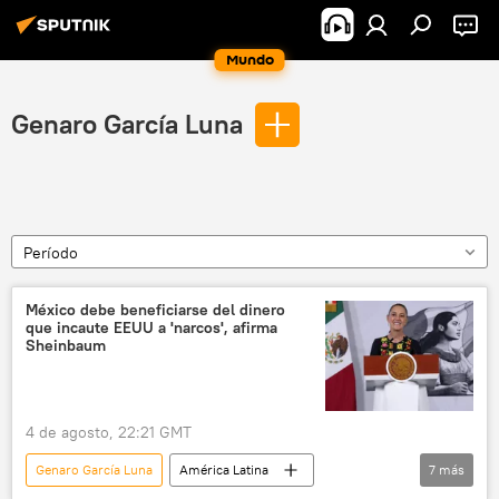
Mundo
Genaro García Luna
Período
México debe beneficiarse del dinero
que incaute EEUU a 'narcos', afirma
Sheinbaum
4 de agosto, 22:21 GMT
Genaro García Luna
América Latina
7
más