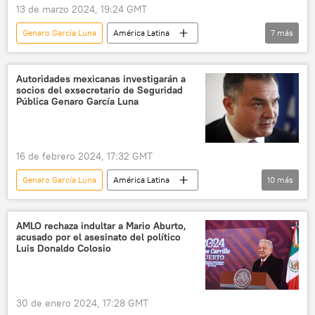
13 de marzo 2024, 19:24 GMT
Genaro García Luna
América Latina
7
más
Andrés Manuel López Obrador
México
EEUU
Felipe Calderón
Autoridades mexicanas investigarán a
socios del exsecretario de Seguridad
The Wall Street Journal
The New York Times
Pública Genaro García Luna
seguridad
16 de febrero 2024, 17:32 GMT
Genaro García Luna
América Latina
10
más
Barbados
Unidad de Inteligencia Financiera
UIF
sociedad
seguridad
AMLO rechaza indultar a Mario Aburto,
acusado por el asesinato del político
Florida
Nueva York
Luis Donaldo Colosio
Gobierno de México
Felipe Calderón
Grupo Weinberg
30 de enero 2024, 17:28 GMT