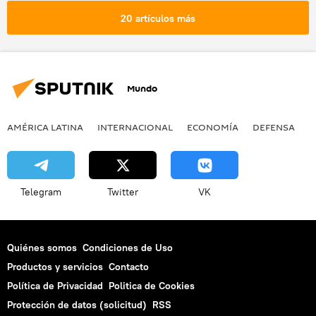
20 artículos más
Mundo
AMÉRICA LATINA
INTERNACIONAL
ECONOMÍA
DEFENSA
M
Telegram
Twitter
VK
Quiénes somos
Condiciones de Uso
Productos y servicios
Contacto
Política de Privacidad
Politica de Cookies
Protección de datos (solicitud)
RSS