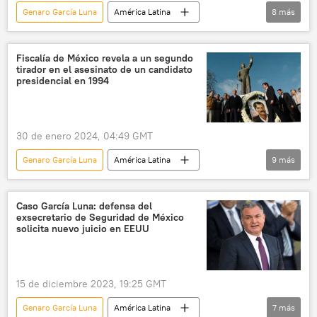
Genaro García Luna
América Latina
8
más
Luis Donaldo Colosio
México
política
justicia
Tijuana
Fiscalía de México revela a un segundo
tirador en el asesinato de un candidato
Lomas Taurinas
presidencial en 1994
Andrés Manuel López Obrador
CISEN
30 de enero 2024, 04:49 GMT
Genaro García Luna
América Latina
9
más
Luis Donaldo Colosio
Tijuana
EEUU
CISEN
Caso García Luna: defensa del
exsecretario de Seguridad de México
Partido Revolucionario Institucional (PRI)
solicita nuevo juicio en EEUU
política
justicia
México
Andrés Manuel López Obrador
15 de diciembre 2023, 19:25 GMT
Genaro García Luna
América Latina
7
más