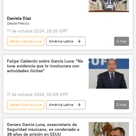
Daniela Díaz
Desde México
17 de octubre 2024, 20:26 GMT
Genaro García Luna
América Latina
5
más
México
seguridad
EEUU
💬 Opinión y Análisis
Gobierno de México
Felipe Calderón sobre García Luna: "No
tuve evidencia que lo involucrara con
Felipe Calderón
actividades ilícitas"
17 de octubre 2024, 00:09 GMT
Genaro García Luna
América Latina
5
más
México
Felipe Calderón
narcotráfico
seguridad
EEUU
Genaro García Luna, exsecretario de
Seguridad mexicano, es condenado a
sentencia
38 años de prisión en EEUU