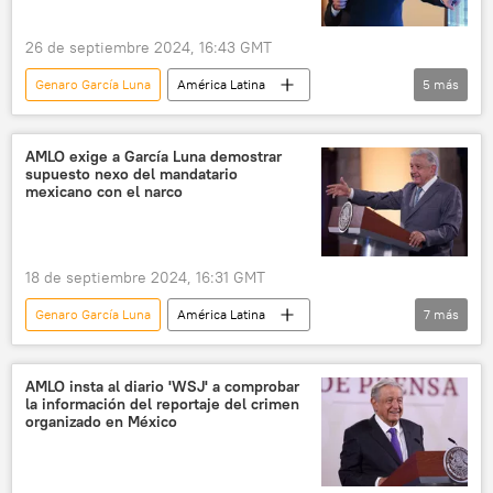
26 de septiembre 2024, 16:43 GMT
Genaro García Luna
América Latina
5
más
México
Andrés Manuel López Obrador
seguridad
EEUU
AMLO exige a García Luna demostrar
supuesto nexo del mandatario
Gobierno de Estados Unidos
Felipe Calderón
mexicano con el narco
18 de septiembre 2024, 16:31 GMT
Genaro García Luna
América Latina
7
más
seguridad
Andrés Manuel López Obrador
Felipe Calderón
EEUU
DEA
AMLO insta al diario 'WSJ' a comprobar
la información del reportaje del crimen
narcotráfico
México
organizado en México