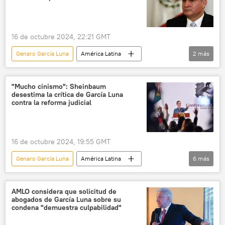
16 de octubre 2024, 22:21 GMT
Genaro García Luna
América Latina
2
más
México
EEUU
seguridad
"Mucho cinismo": Sheinbaum
desestima la crítica de García Luna
contra la reforma judicial
16 de octubre 2024, 19:55 GMT
Genaro García Luna
América Latina
6
más
Felipe Calderón
Claudia Sheinbaum
México
EEUU
seguridad
AMLO considera que solicitud de
abogados de García Luna sobre su
narcotráfico
condena "demuestra culpabilidad"