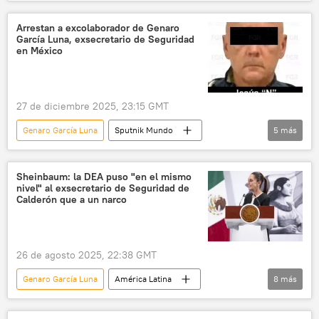
política
Claudia Sheinbaum
México
UIF
Gobierno de Estados Unidos
Arrestan a excolaborador de Genaro
García Luna, exsecretario de Seguridad
EEUU
Unidad de Inteligencia Financiera
en México
seguridad
27 de diciembre 2025, 23:15 GMT
Genaro García Luna
Sputnik Mundo
5
más
América Latina
seguridad
México
EEUU
Sheinbaum: la DEA puso "en el mismo
nivel" al exsecretario de Seguridad de
Fiscalía General de la República (FGR) de México
Calderón que a un narco
26 de agosto 2025, 22:38 GMT
Genaro García Luna
América Latina
8
más
Claudia Sheinbaum
Felipe Calderón