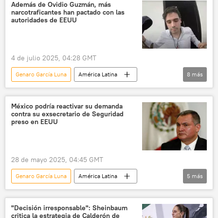
EEUU
DEA
México
Además de Ovidio Guzmán, más
narcotraficantes han pactado con las
narcotráfico
crimen organizado
autoridades de EEUU
Cartel de Sinaloa
4 de julio 2025, 04:28 GMT
Genaro García Luna
América Latina
8
más
México
sociedad
EEUU
Gobierno de Estados Unidos
México podría reactivar su demanda
contra su exsecretario de Seguridad
Cartel de Sinaloa
narcotráfico
preso en EEUU
Joaquín el 'Chapo' Guzmán
seguridad
Ismael 'Mayo' Zambada
28 de mayo 2025, 04:45 GMT
Genaro García Luna
América Latina
5
más
México
Gobierno de México
corrupción
Florida
Miami
"Decisión irresponsable": Sheinbaum
critica la estrategia de Calderón de