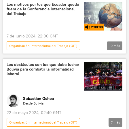
Guadi Calvo
Los motivos por los que Ecuador quedó
fuera de la Conferencia Internacional
República Democrática del Congo (RPC)
ONU
del Trabajo
trabajo infantil
2:00:00
Día Mundial contra el Trabajo Infantil
7 de junio 2024, 22:00 GMT
Organización Internacional del Trabajo (OIT)
10
más
En órbita
Gabriel Boric
Daniel Noboa
Luis Arce
Chile
Los obstáculos con los que debe luchar
Bolivia para combatir la informalidad
Ginebra
Ecuador
laboral
Frente Unitario de Trabajadores (FUT)
Sputnik (medio de comunicación)
Foro Económico Internacional de San Petersburgo (SPIEF)
Sebastián Ochoa
Desde Bolivia
22 de mayo 2024, 02:40 GMT
Organización Internacional del Trabajo (OIT)
7
más