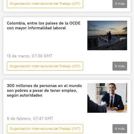
Organización Internacional del Trabajo (OIT)
4
más
Internacional
México
💗 Salud
mercado de trabajo
Colombia, entre los países de la OCDE
con mayor informalidad laboral
13 de marzo, 07:36 GMT
Organización Internacional del Trabajo (OIT)
5
más
América Latina
seguridad
Colombia
300 millones de personas en el mundo
son pobres a pesar de tener empleo,
Organización para la Cooperación y el Desarrollo Económico (OCDE)
según autoridades
México
6 de febrero, 07:47 GMT
Organización Internacional del Trabajo (OIT)
4
más