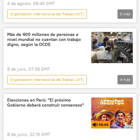
4 de agosto, 06:45 GMT
Organización Internacional del Trabajo (OIT)
5
más
América Latina
Caribe
Ecuador
Perú
Más de 400 millones de personas a
nivel mundial no cuentan con trabajo
La Organización Internacional del Trabajo
digno, según la OCDE
8 de julio, 07:39 GMT
Organización Internacional del Trabajo (OIT)
4
más
México
Organización para la Cooperación y el Desarrollo Económico (OCDE)
Elecciones en Perú: "El próximo
Gobierno deberá construir consensos"
Economía
mercado laboral
informalidad laboral
56:04
8 de junio, 22:16 GMT