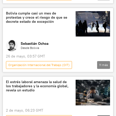
Internacional
Keir Starmer
Reino Unido
mercado laboral
Bolivia cumple casi un mes de
protestas y crece el riesgo de que se
decrete estado de excepción
Sebastián Ochoa
Desde Bolivia
26 de mayo, 03:57 GMT
Organización Internacional del Trabajo (OIT)
11
más
América Latina
política
Rodrigo Paz
seguridad
Rosario Murillo
El estrés laboral amenaza la salud de
los trabajadores y la economía global,
Antonio José de Sucre
La Paz
revela un estudio
El Alto
Oruro
Centro de Investigaciones y Desarrollo Nuclear (Bolivia)
2 de mayo, 06:23 GMT
Central Obrera Boliviana (COB)