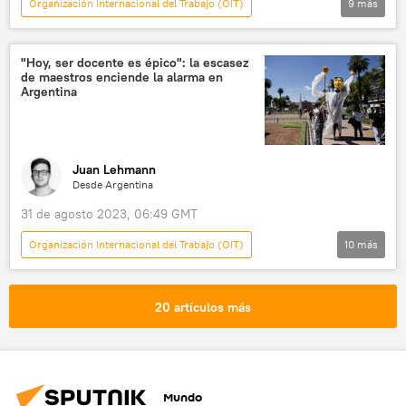
Organización Internacional del Trabajo (OIT)
9
más
América Latina
México
sociedad
género
Sistema Nacional de Cuidados
"Hoy, ser docente es épico": la escasez
de maestros enciende la alarma en
mujeres
📝 Reportajes
Argentina
Andrés Manuel López Obrador
Universidad Nacional Autónoma de México (UNAM)
Juan Lehmann
Desde Argentina
31 de agosto 2023, 06:49 GMT
Organización Internacional del Trabajo (OIT)
10
más
América Latina
Argentina
sociedad
Ciudad Autónoma de Buenos Aires
20 artículos más
educación
📈 Mercados y finanzas
💬 Opinión y Análisis
crisis económica
mercado de trabajo
mercado laboral
Mundo