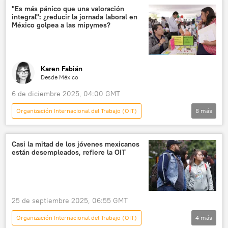
México
"Es más pánico que una valoración
integral": ¿reducir la jornada laboral en
México golpea a las mipymes?
Karen Fabián
Desde México
6 de diciembre 2025, 04:00 GMT
Organización Internacional del Trabajo (OIT)
8
más
América Latina
💬 Opinión y Análisis
Inegi
México
Casi la mitad de los jóvenes mexicanos
están desempleados, refiere la OIT
📈 Mercados y finanzas
mercado de trabajo
jornada laboral
mipymes
25 de septiembre 2025, 06:55 GMT
Organización Internacional del Trabajo (OIT)
4
más