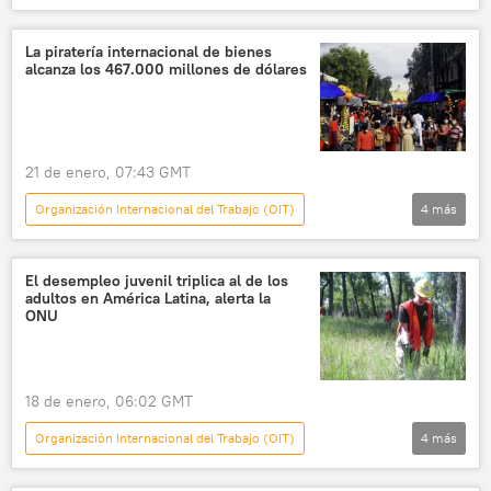
Internacional
La Organización Internacional del Trabajo
La piratería internacional de bienes
alcanza los 467.000 millones de dólares
pobreza
mercado laboral
21 de enero, 07:43 GMT
Organización Internacional del Trabajo (OIT)
4
más
Internacional
Organización para la Cooperación y el Desarrollo Económico (OCDE)
El desempleo juvenil triplica al de los
adultos en América Latina, alerta la
piratería
seguridad
ONU
18 de enero, 06:02 GMT
Organización Internacional del Trabajo (OIT)
4
más
América Latina
💗 Salud
ONU