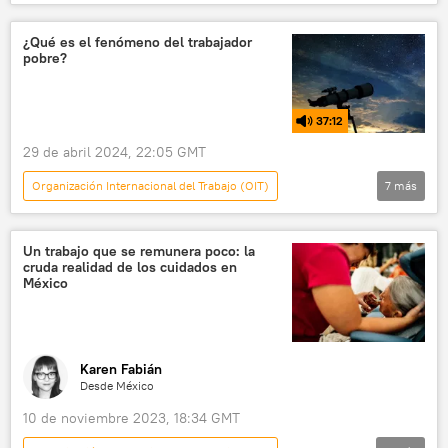
América Latina
Bolivia
Luis Arce
💬 Opinión y Análisis
mercado de trabajo
¿Qué es el fenómeno del trabajador
pobre?
política
mercado laboral
37:12
29 de abril 2024, 22:05 GMT
Organización Internacional del Trabajo (OIT)
7
más
Telescopio
Javier Milei
Romina del Plá
Argentina
💗 Salud
Un trabajo que se remunera poco: la
cruda realidad de los cuidados en
Consejo Nacional de Investigaciones Científicas y Técnicas de Argentina (CONICET)
México
Universidad de Buenos Aires (UBA)
Karen Fabián
Desde México
10 de noviembre 2023, 18:34 GMT