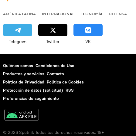
AMÉRICA LATINA
INTERNACIONAL
ECONOMÍA
DEFENSA
M
Telegram
Twitter
VK
Quiénes somos
Condiciones de Uso
Productos y servicios
Contacto
Política de Privacidad
Politica de Cookies
Protección de datos (solicitud)
RSS
Preferencias de seguimiento
© 2026 Sputnik Todos los derechos reservados. 18+