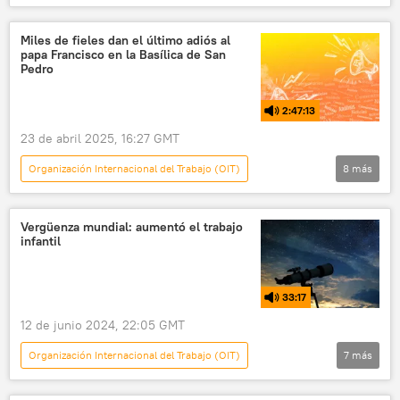
América Latina
jóvenes
mercado laboral
México
Miles de fieles dan el último adiós al
papa Francisco en la Basílica de San
Pedro
2:47:13
23 de abril 2025, 16:27 GMT
Organización Internacional del Trabajo (OIT)
8
más
Una Mañana por Descubrir
sociedad
religión
Papa Francisco
Vergüenza mundial: aumentó el trabajo
infantil
Pietro Parolin
Francia
Italia
Argentina
33:17
12 de junio 2024, 22:05 GMT
Organización Internacional del Trabajo (OIT)
7
más
Telescopio
Fernando Olivera