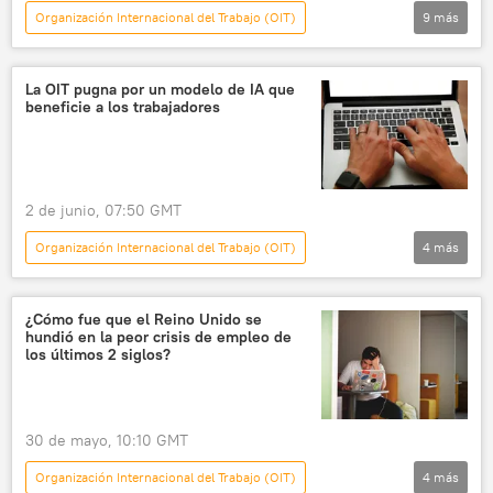
Organización Internacional del Trabajo (OIT)
9
más
Acentos
política
seguridad
Keiko Fujimori
Alberto Fujimori
La OIT pugna por un modelo de IA que
beneficie a los trabajadores
Perú
Ginebra
Suiza
Roberto Sánchez
ONU
2 de junio, 07:50 GMT
Organización Internacional del Trabajo (OIT)
4
más
Internacional
Ginebra
La Organización Internacional del Trabajo
¿Cómo fue que el Reino Unido se
hundió en la peor crisis de empleo de
Banco Central Europeo (BCE)
los últimos 2 siglos?
30 de mayo, 10:10 GMT
Organización Internacional del Trabajo (OIT)
4
más