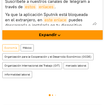
Suscríbete a nuestros canales de Telegram a
través de
estos
enlaces
.
Ya que la aplicación Sputnik está bloqueada
en el extranjero, en
este enlace
puedes
descargarla e instalarla en tu dispositivo
móvil (¡solo para Android!).
Expandir
También tenemos una cuenta
en la red 
social rusa VK
.
Economía
México
Organización para la Cooperación y el Desarrollo Económico (OCDE)
Organización Internacional del Trabajo (OIT)
mercado laboral
informalidad laboral