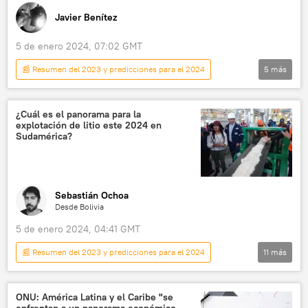
inmigración ilegal
Islas Canarias
Javier Benítez
5 de enero 2024, 07:02 GMT
📰 Resumen del 2023 y predicciones para el 2024
5
más
Ajedrez de Geopolítica
Venezuela
Caracas
Esequibo
SWIFT
¿Cuál es el panorama para la
explotación de litio este 2024 en
Sudamérica?
Sebastián Ochoa
Desde Bolivia
5 de enero 2024, 04:41 GMT
📰 Resumen del 2023 y predicciones para el 2024
11
más
Economía
Argentina
Chile
Luis Arce
Evo Morales
Javier Milei
ONU: América Latina y el Caribe "se
enfrentan a un panorama económico