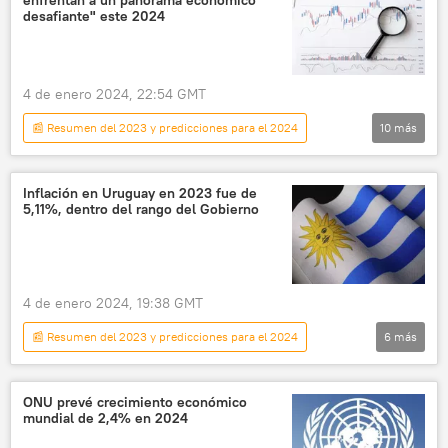
Codelco
Bolivia
litio
desafiante" este 2024
📈 Mercados y finanzas
💬 Opinión y Análisis
4 de enero 2024, 22:54 GMT
📰 Resumen del 2023 y predicciones para el 2024
10
más
Economía
Argentina
Brasil
México
ONU
🌎 América
Inflación en Uruguay en 2023 fue de
5,11%, dentro del rango del Gobierno
📈 Mercados y finanzas
inflación
Reserva Federal de EEUU
Venezuela
4 de enero 2024, 19:38 GMT
📰 Resumen del 2023 y predicciones para el 2024
6
más
América Latina
Uruguay
Instituto Nacional de Estadística (INE) de Uruguay
ONU prevé crecimiento económico
mundial de 2,4% en 2024
📈 Mercados y finanzas
estadísticas