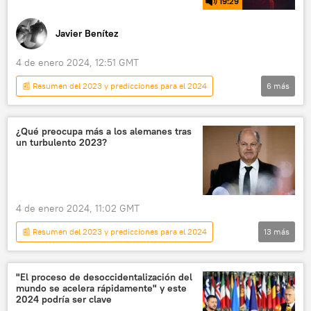
19:29
Javier Benítez
4 de enero 2024, 12:51 GMT
📰 Resumen del 2023 y predicciones para el 2024
6
más
Ajedrez de Geopolítica
Juan Aguilar
Ministerio de Desarrollo Económico de Rusia
¿Qué preocupa más a los alemanes tras
un turbulento 2023?
Ucrania
OTAN
mar de Azov
4 de enero 2024, 11:02 GMT
📰 Resumen del 2023 y predicciones para el 2024
13
más
Alemania
Olaf Scholz
política
Internacional
"El proceso de desoccidentalización del
mundo se acelera rápidamente" y este
Partido Socialdemócrata de Alemania (SPD)
2024 podría ser clave