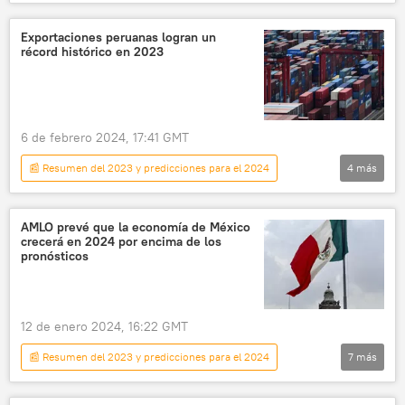
Economía
📈 Mercados y finanzas
Rusia
💶 Divisas
reservas de oro
Exportaciones peruanas logran un
récord histórico en 2023
Occidente
💬 Opinión y Análisis
📰 Consecuencias económicas de las sanciones occidentales contra Rusia
6 de febrero 2024, 17:41 GMT
📰 Resumen del 2023 y predicciones para el 2024
4
más
América Latina
📈 Mercados y finanzas
Perú
exportaciones
AMLO prevé que la economía de México
crecerá en 2024 por encima de los
pronósticos
12 de enero 2024, 16:22 GMT
📰 Resumen del 2023 y predicciones para el 2024
7
más
América Latina