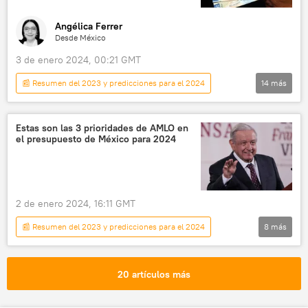
Angélica Ferrer
Desde México
3 de enero 2024, 00:21 GMT
📰 Resumen del 2023 y predicciones para el 2024
14
más
📈 Mercados y finanzas
México
💬 Opinión y Análisis
peso mexicano
Estas son las 3 prioridades de AMLO en
el presupuesto de México para 2024
salario mínimo
inflación
Elecciones presidenciales en México (2024)
Elecciones presidenciales de EEUU (2024)
2 de enero 2024, 16:11 GMT
Andrés Manuel López Obrador
Inegi
📰 Resumen del 2023 y predicciones para el 2024
8
más
Universidad Nacional Autónoma de México (UNAM)
América Latina
sociedad
EEUU
política
Economía
Andrés Manuel López Obrador
México
20 artículos más
Tabasco
política
salario mínimo