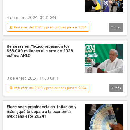
Partido Democrático Libre de Alemania (FDP)
Unión Demócrata Cristiana de Alemania (CDU)
4 de enero 2024, 04:11 GMT
inflación
crisis económica
📰 Resumen del 2023 y predicciones para el 2024
11
más
pensiones
📈 Mercados y finanzas
Internacional
política
🌍 Europa
Unión Europea (UE)
Vladímir Putin
Le Figaro
Ucrania
Remesas en México rebasaron los
$63.000 millones al cierre de 2023,
Occidente
Israel
Palestina
estima AMLO
EEUU
Volodímir Zelenski
Rusia
3 de enero 2024, 17:33 GMT
📰 Resumen del 2023 y predicciones para el 2024
7
más
América Latina
Andrés Manuel López Obrador
México
Elecciones presidenciales, inflación y
más: ¿qué le depara a la economía
remesas
📈 Mercados y finanzas
mexicana este 2024?
EEUU
migración