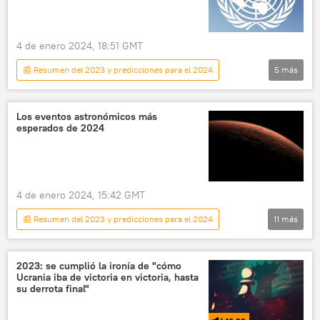
inflación
4 de enero 2024, 18:51 GMT
📰 Resumen del 2023 y predicciones para el 2024
5
más
Economía
ONU
pronóstico
crecimiento económico
Los eventos astronómicos más
esperados de 2024
📈 Mercados y finanzas
4 de enero 2024, 15:42 GMT
📰 Resumen del 2023 y predicciones para el 2024
11
más
🪐 Astronomía
espacio
Marte
Venus
la Luna
estrellas
2023: se cumplió la ironía de "cómo
Ucrania iba de victoria en victoria, hasta
eclipse solar
eclipse lunar
eclipse
su derrota final"
asteroide
Sputnik Explica