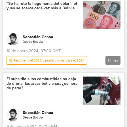
Andrés Manuel López Obrador
México
"Se ha roto la hegemonía del dólar": el
yuan se acerca cada vez más a Bolivia
Inegi
📈 Mercados y finanzas
COVID-19
Elecciones presidenciales en México (2024)
Sebastián Ochoa
Desde Bolivia
10 de enero 2024, 07:00 GMT
📰 Resumen del 2023 y predicciones para el 2024
14
más
Economía
China
EEUU
ICBC
Banco de China
Luis Arce
El subsidio a los combustibles no deja
de drenar las arcas bolivianas: ¿es hora
Bolivia
Gobierno de Bolivia
yuan
de parar?
💶 Divisas
📈 Mercados y finanzas
comercio exterior
relaciones comerciales
💬 Opinión y Análisis
Sebastián Ochoa
Desde Bolivia
9 de enero 2024, 02:00 GMT