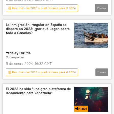
📰 Resumen del 2023 y predicciones para el 2024
10
más
América Latina
Bolivia
Gobierno de Bolivia
Luis Arce
La inmigración irregular en España se
disparó en 2023: ¿por qué llegan sobre
YPFB
Banco Central de Bolivia
todo a Canarias?
subvención
combustible
hidrocarburos
📈 Mercados y finanzas
Yarisley Urrutia
Corresponsal
5 de enero 2024, 16:32 GMT
📰 Resumen del 2023 y predicciones para el 2024
11
más
España
sociedad
seguridad
Fernando Clavijo
Fernando Grande-Marlaska
El 2023 ha sido "una gran plataforma de
lanzamiento para Venezuela"
Marruecos
Comisión Española de Ayuda al Refugiado (CEAR)
18:31
🌍 Europa
📝 Reportajes