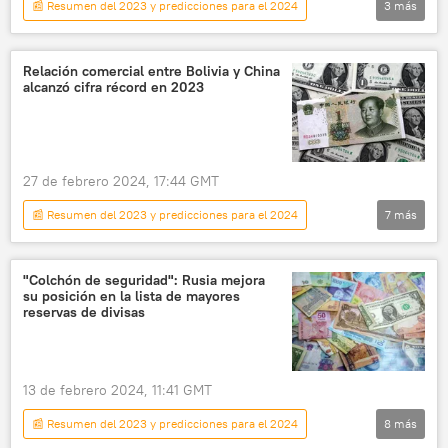
📰 Resumen del 2023 y predicciones para el 2024
3
más
Internacional
política
🟠 Video
Relación comercial entre Bolivia y China
alcanzó cifra récord en 2023
27 de febrero 2024, 17:44 GMT
📰 Resumen del 2023 y predicciones para el 2024
7
más
América Latina
IBCE
China
Bolivia
📈 Mercados y finanzas
"Colchón de seguridad": Rusia mejora
su posición en la lista de mayores
🌏 Asia
comercio exterior
reservas de divisas
13 de febrero 2024, 11:41 GMT
📰 Resumen del 2023 y predicciones para el 2024
8
más