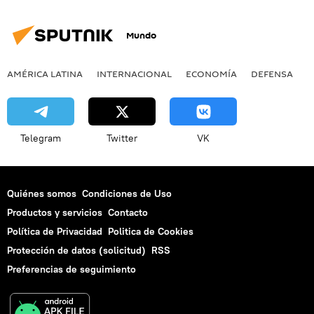
megafarmacia
Mundo
AMÉRICA LATINA
INTERNACIONAL
ECONOMÍA
DEFENSA
M
Telegram
Twitter
VK
Quiénes somos
Condiciones de Uso
Productos y servicios
Contacto
Política de Privacidad
Politica de Cookies
Protección de datos (solicitud)
RSS
Preferencias de seguimiento