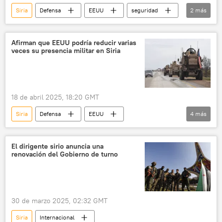
Siria
Defensa
EEUU
seguridad
2
más
Washington
Donald Trump
Afirman que EEUU podría reducir varias
veces su presencia militar en Siria
18 de abril 2025, 18:20 GMT
Siria
Defensa
EEUU
4
más
🌍 Oriente Medio
🛡️ Zonas de conflicto
🛡️ Fuerzas Armadas
Guerra civil de Siria
El dirigente sirio anuncia una
renovación del Gobierno de turno
30 de marzo 2025, 02:32 GMT
Siria
Internacional