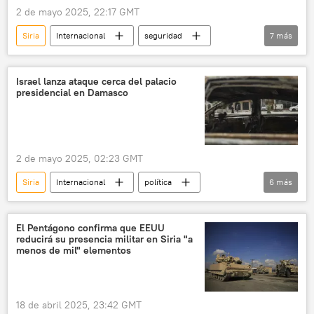
2 de mayo 2025, 22:17 GMT
Siria
Internacional
seguridad
7
más
Benjamín Netanyahu
Israel Katz
Israel
SANA
Damasco
Israel lanza ataque cerca del palacio
presidencial en Damasco
🛡️ Zonas de conflicto
🌍 Oriente Medio
2 de mayo 2025, 02:23 GMT
Siria
Internacional
política
6
más
Benjamín Netanyahu
Israel Katz
Damasco
Israel
🌍 Oriente Medio
El Pentágono confirma que EEUU
reducirá su presencia militar en Siria "a
🛡️ Zonas de conflicto
menos de mil" elementos
18 de abril 2025, 23:42 GMT