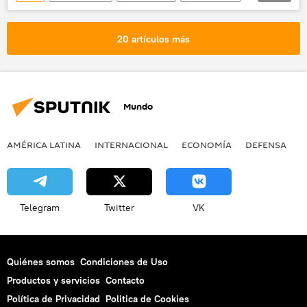
seguridad
Tartus
20 artículos más
Mundo
AMÉRICA LATINA
INTERNACIONAL
ECONOMÍA
DEFENSA
M
Telegram
Twitter
VK
Quiénes somos
Condiciones de Uso
Productos y servicios
Contacto
Política de Privacidad
Politica de Cookies