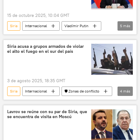
15 de octubre 2025, 10:04 GMT
Siria
Internacional
Vladímir Putin
5
más
Rusia
Damasco
Moscú
bases militares
base naval en Tartus
Siria acusa a grupos armados de violar
el alto el fuego en el sur del país
3 de agosto 2025, 18:35 GMT
Siria
Internacional
🛡️ Zonas de conflicto
4
más
Israel
seguridad
🌍 Oriente Medio
alto el fuego
Lavrov se reúne con su par de Siria, que
se encuentra de visita en Moscú