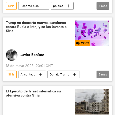
Siria
Séptimo piso
política
4
más
Azerbaiyán
Moscú
Kremlin
Donald Trump
Trump no descarta nuevas sanciones
contra Rusia e Irán, y se las levanta a
Siria
22:39
Javier Benítez
18 de mayo 2025, 20:01 GMT
Siria
Al contado
Donald Trump
5
más
sanciones
EEUU
Irán
Rusia
política
El Ejército de Israel intensifica su
ofensiva contra Siria