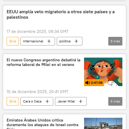
sociedad
EEUU
Palmira
ISIS
Comando Central de EEUU
EEUU amplía veto migratorio a otros siete países y a
palestinos
17 de diciembre 2025, 06:34 GMT
Siria
Internacional
política
6
más
seguridad
Donald Trump
EEUU
Palestina
🌎 América
El nuevo Congreso argentino debatirá la
reforma laboral de Milei en el verano
América del Norte
2:47:08
10 de diciembre 2025, 20:41 GMT
Siria
Cara o Ceca
Javier Milei
5
más
Argentina
latinoamérica
Israel
Altos del Golán
🌍 Oriente Medio
Emiratos Árabes Unidos critica
duramente los ataques de Israel contra