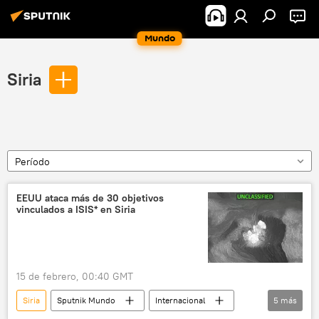
Mundo
Siria
Período
EEUU ataca más de 30 objetivos
vinculados a ISIS* en Siria
15 de febrero, 00:40 GMT
Siria
Sputnik Mundo
Internacional
5
más