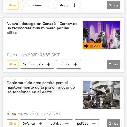
Siria
Internacional
Líbano
6
más
✒️ Firmas
política
Israel
Bashar Asad
religión
Damasco
Nuevo liderazgo en Canadá: "Carney es
un tecnócrata muy mimado por las
elites"
1:49:46
11 de marzo 2025, 06:35 GMT
Siria
Séptimo piso
política
7
más
seguridad
Mark Carney
Justin Trudeau
César Duarte
Gobierno sirio crea comité para el
mantenimiento de la paz en medio de
Canadá
EEUU
Banco de Inglaterra
las tensiones en el oeste
10 de marzo 2025, 02:43 GMT
Siria
Defensa
Latakia
política
2
más