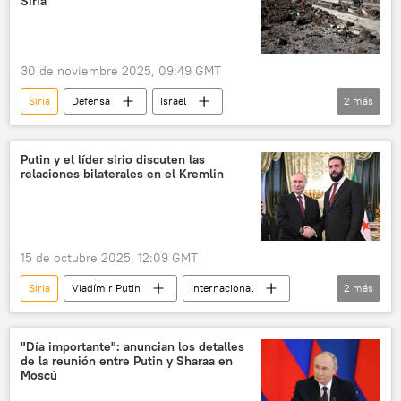
Siria
30 de noviembre 2025, 09:49 GMT
Siria
Defensa
Israel
2
más
🛡️ Zonas de conflicto
🌍 Oriente Medio
Putin y el líder sirio discuten las
relaciones bilaterales en el Kremlin
15 de octubre 2025, 12:09 GMT
Siria
Vladímir Putin
Internacional
2
más
Rusia
🌍 Oriente Medio
"Día importante": anuncian los detalles
de la reunión entre Putin y Sharaa en
Moscú