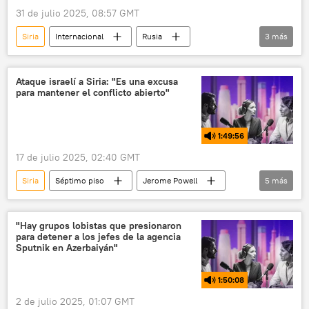
31 de julio 2025, 08:57 GMT
Siria
Internacional
Rusia
3
más
🌍 Oriente Medio
relaciones internacionales
Serguéi Lavrov
Ataque israelí a Siria: "Es una excusa
para mantener el conflicto abierto"
1:49:56
17 de julio 2025, 02:40 GMT
Siria
Séptimo piso
Jerome Powell
5
más
Israel
Damasco
política
Benjamín Netanyahu
Bashar Asad
"Hay grupos lobistas que presionaron
para detener a los jefes de la agencia
Sputnik en Azerbaiyán"
1:50:08
2 de julio 2025, 01:07 GMT