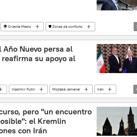
🌍 Oriente Medio
🛡️ Zonas de conflicto
política
seguridad
Irán
Israel
el Año Nuevo persa al
y reafirma su apoyo al
Vladímir Putin
Mojtabá Jameneí
Irán
calada entre EEUU, Israel e Irán
Nouruz
 curso, pero "un encuentro
osible": el Kremlin
ones con Irán