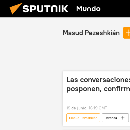
Mundo
Masud Pezeshkián
Las conversacione
posponen, confirma
19 de junio, 16:19 GMT
Masud Pezeshkián
Defensa
Suiza
Hizbulá
🌍 Or