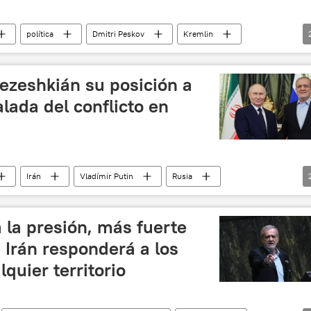
política
Dmitri Peskov
Kremlin
ezeshkián su posición a
alada del conflicto en
Irán
Vladímir Putin
Rusia
🌍 Oriente Medio
 la presión, más fuerte
: Irán responderá a los
quier territorio