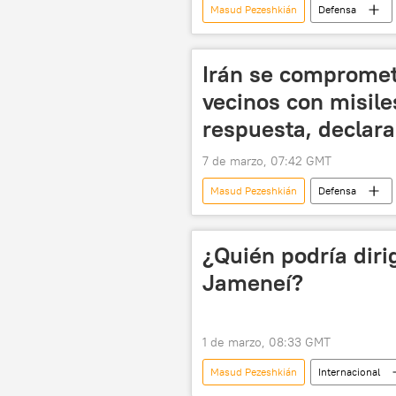
Masud Pezeshkián
Defensa
política
Irán
EEUU
Irán se compromet
vecinos con misile
respuesta, declara
7 de marzo, 07:42 GMT
Masud Pezeshkián
Defensa
🌍 Oriente Medio
🛡️ Zonas de
¿Quién podría dirig
Jameneí?
1 de marzo, 08:33 GMT
Masud Pezeshkián
Internacional