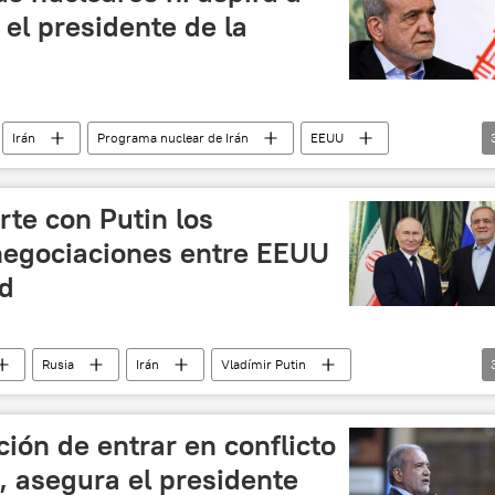
a el presidente de la
Irán
Programa nuclear de Irán
EEUU
🛡️ Zonas de conflicto
🌍 Oriente Medio
te con Putin los
 negociaciones entre EEUU
ad
Rusia
Irán
Vladímir Putin
 Escalada entre EEUU, Israel e Irán
🌍 Oriente Medio
ción de entrar en conflicto
, asegura el presidente