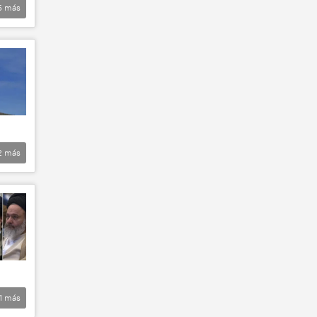
5
más
2
más
1
más