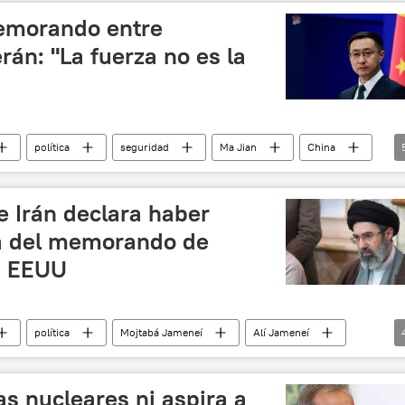
emorando entre
án: "La fuerza no es la
política
seguridad
Ma Jian
China
Telegram
Irán
Teherán
Donald Trump
e Irán declara haber
ma del memorando de
n EEUU
política
Mojtabá Jameneí
Alí Jameneí
ton
🌍 Oriente Medio
s nucleares ni aspira a