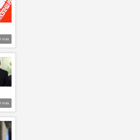
3
más
3
más