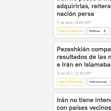
adquirirlas, reiter
nación persa
17 de abril, 13:08 GMT
Masud Pezeshkián
Defensa
📰 Escalada entre EEUU, Israel e Irán
Pezeshkián compar
resultados de las
e Irán en Islamab
12 de abril, 12:39 GMT
Masud Pezeshkián
Internacional
relaciones internacionales
📰
Irán no tiene inten
con países vecinos