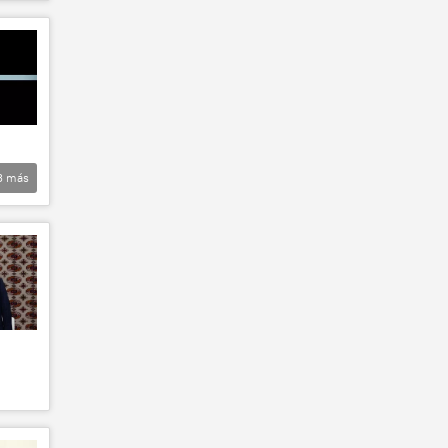
3
más