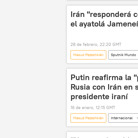
📰 Escalada entre EEUU, Israel e Irán
Irán "responderá c
el ayatolá Jameneí
28 de febrero, 22:20 GMT
Masud Pezeshkián
Sputnik Mundo
Irán
EEUU
Israel
Putin reafirma la "
Rusia con Irán en 
presidente iraní
16 de enero, 12:15 GMT
Masud Pezeshkián
Internacional