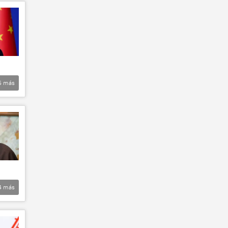
5
más
4
más