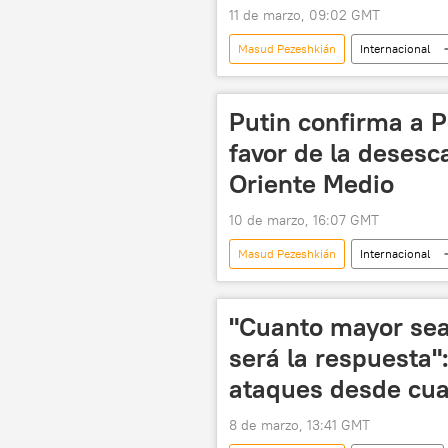
11 de marzo, 09:02 GMT
Masud Pezeshkián
Internacional
Rusia
Irán
G20
Putin confirma a P
favor de la desesc
Oriente Medio
10 de marzo, 16:07 GMT
Masud Pezeshkián
Internacional
📰 Escalada entre EEUU, Israel e Irán
"Cuanto mayor sea
será la respuesta"
ataques desde cual
8 de marzo, 13:41 GMT