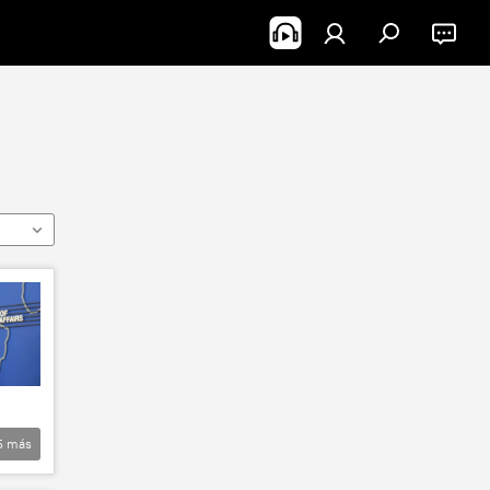
5
más