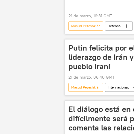
21 de marzo, 16:31 GMT
Masud Pezeshkián
Defensa
📰 Escalada entre EEUU, Israel e Irán
Teherán
EEUU
Putin felicita por 
liderazgo de Irán 
pueblo iraní
21 de marzo, 06:40 GMT
Masud Pezeshkián
Internacional
Rusia
política
📰 Es
El diálogo está en
difícilmente será p
comenta las relaci