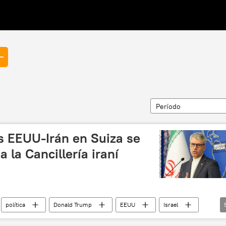
Período
s EEUU-Irán en Suiza se
 la Cancillería iraní
política
Donald Trump
EEUU
Israel
iente Medio
🛡️ Zonas de conflicto