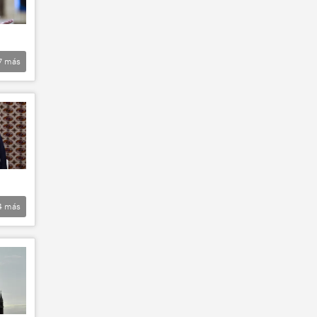
7
más
4
más