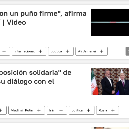
on un puño firme", afirma
 | Video
Internacional
política
Alí Jameneí
posición solidaria" de
su diálogo con el
Vladímir Putin
Irán
política
Rusia