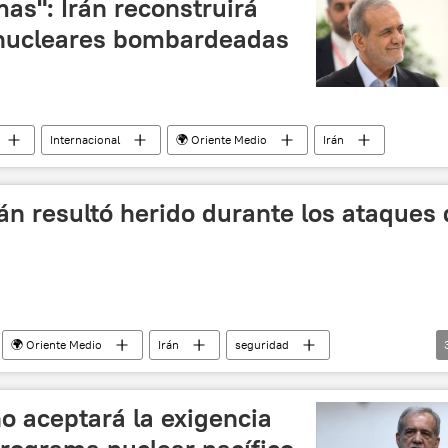
as": Irán reconstruirá
 nucleares bombardeadas
Internacional
🌍 Oriente Medio
Irán
rán resultó herido durante los ataques
🌍 Oriente Medio
Irán
seguridad
ada entre EEUU, Israel e Irán
Israel
o aceptará la exigencia