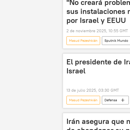
"No creará problem
sus instalaciones
por Israel y EEUU
2 de noviembre 2025, 10:55 GMT
Masud Pezeshkián
Sputnik Mundo
El presidente de I
Israel
13 de julio 2025, 03:30 GMT
Masud Pezeshkián
Defensa
🛡️ Zonas de conflicto
📰 Escal
Irán asegura que n