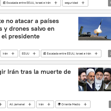
📰 Escalada entre EEUU, Israel e Irán
seguridad
Israel
🌍 Oriente Medio
e no atacar a países
s y drones salvo en
 el presidente
Irán
EEUU
📰 Escalada entre EEUU, Israel e Irán
 conflicto
ir Irán tras la muerte de
Alí Jameneí
Irán
🌍 Oriente Medio