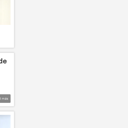
 de
3
más