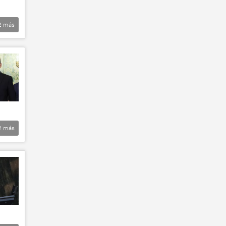
2
más
2
más