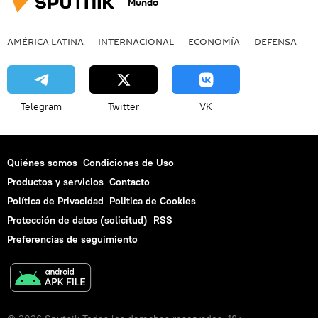
Mundo
Fráncfort del Meno
Kémerovo
Programa Soyuz
Manila
Santiago de Chile
AMÉRICA LATINA
INTERNACIONAL
ECONOMÍA
DEFENSA
M
Guta Oriental
Vladímir Putin
Nadezhda Sávchenko
Su-30
niños
moda
tormenta de arena
tribunal
Telegram
Twitter
VK
España
Quiénes somos
Condiciones de Uso
Productos y servicios
Contacto
Política de Privacidad
Politica de Cookies
Protección de datos (solicitud)
RSS
Preferencias de seguimiento