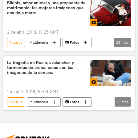
Bikinis, amor animal y una propuesta de
matrimonio: las mejores imágenes que
nos deja marzo
2 de abril 2018, 13:25 GMT
Nouruz
Multimedia
📷 Fotos
25
más
Biskek
Kirguistán
Jabárovsk
Cáucaso del Norte
Sochi
Moscú
La tragedia en Rusia, avalanchas y
tormentas de arena: estas son las
Vladímir Putin
Alina Zaguítova
imágenes de la semana
patriarca Kiril
Adhesión de Crimea 2014
BoogelWoogel
Soyuz-FG
Baikonur
1 de abril 2018, 10:04 GMT
pastor
leopardos
matrimonio
Nouruz
Multimedia
📷 Fotos
21
más
renos
patinaje
modelos
Ekaterimburgo
Francia
Moscú
submarinos
Rusia
espacio
Kiev
Sudán
Kabardino-Balkaria
automóviles
Estambul
Múrmansk
Ministerio de Emergencias de Rusia