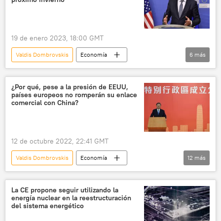
19 de enero 2023, 18:00 GMT
Valdis Dombrovskis
Economía
6
más
📈 Mercados y finanzas
🌍 Europa
Davos
¿Por qué, pese a la presión de EEUU,
países europeos no romperán su enlace
El Foro Económico Mundial de Davos 2023
comercial con China?
Comisión Europea
📰 Consecuencias económicas de las sanciones occidentales contra Rusia
12 de octubre 2022, 22:41 GMT
Valdis Dombrovskis
Economía
12
más
📰 Consecuencias económicas de las sanciones occidentales contra Rusia
Olaf Scholz
Emmanuel Macron
La CE propone seguir utilizando la
energía nuclear en la reestructuración
Alemania
China
Francia
del sistema energético
Global Times
Casa Blanca
EEUU