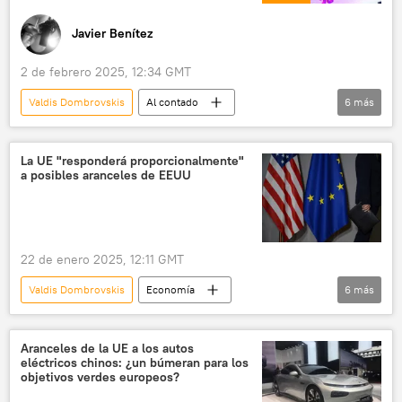
Javier Benítez
2 de febrero 2025, 12:34 GMT
Valdis Dombrovskis
Al contado
6
más
Unión Europea (UE)
🌍 Europa
Rusia
energía
gas
La UE "responderá proporcionalmente"
a posibles aranceles de EEUU
📈 Mercados y finanzas
22 de enero 2025, 12:11 GMT
Valdis Dombrovskis
Economía
6
más
Unión Europea (UE)
EEUU
aranceles
Donald Trump
Aranceles de la UE a los autos
eléctricos chinos: ¿un búmeran para los
📈 Mercados y finanzas
guerra comercial
objetivos verdes europeos?