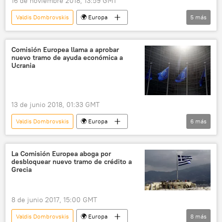
16 de noviembre 2018, 13:59 GMT
Valdis Dombrovskis
🌍 Europa
5
más
Internacional
Italia
Comisión Europea
presupuesto
Comisión Europea llama a aprobar
nuevo tramo de ayuda económica a
noticias
Ucrania
13 de junio 2018, 01:33 GMT
Valdis Dombrovskis
🌍 Europa
6
más
Internacional
Economía
Ucrania
Comisión Europea
Unión Europea (UE)
La Comisión Europea aboga por
desbloquear nuevo tramo de crédito a
noticias
Grecia
8 de junio 2017, 15:00 GMT
Valdis Dombrovskis
🌍 Europa
8
más