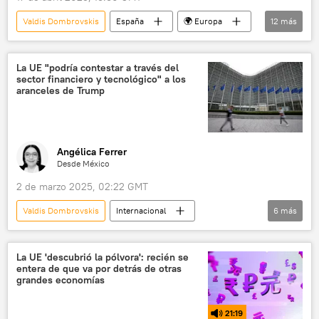
Valdis Dombrovskis
España
🌍 Europa
12
más
💬 Opinión y Análisis
Scott Bessent
OTAN
Google
Renfe
La UE "podría contestar a través del
sector financiero y tecnológico" a los
China
EEUU
España
aranceles de Trump
aranceles
guerra comercial
gastos militares
rearme
Angélica Ferrer
Desde México
2 de marzo 2025, 02:22 GMT
Valdis Dombrovskis
Internacional
6
más
💬 Opinión y Análisis
Donald Trump
aranceles
📈 Mercados y finanzas
La UE 'descubrió la pólvora': recién se
entera de que va por detrás de otras
Unión Europea (UE)
EEUU
grandes economías
21:19