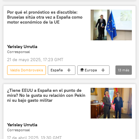
Unión Europea (UE)
Christine Lagarde
Banco Central Europeo (BCE)
Irán
Por qué el pronóstico es discutible:
Bruselas sitúa otra vez a España como
gas
📈 Mercados y finanzas
motor económico de la UE
Yarisley Urrutia
Corresponsal
21 de mayo 2025, 17:23 GMT
Valdis Dombrovskis
España
🌍 Europa
13
más
💬 Opinión y Análisis
📈 Mercados y finanzas
Mark Rutte
Alemania
¿Tiene EEUU a España en el punto de
mira? No le gusta su relación con Pekín
Comisión Europea
Banco de España
ni su bajo gasto militar
Pedro Sánchez
Santiago Niño Becerra
Margarita Robles
crecimiento económico
Yarisley Urrutia
déficit
aranceles
guerra comercial
Corresponsal
17 de abril 2025, 13:30 GMT