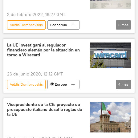
Unión Europea (UE)
Rusia
Ucrania
2 de febrero 2022, 16:27 GMT
Valdis Dombrovskis
Economía
6
más
Comisión Europea
energía nuclear
medioambiente
🌍 Europa
La UE investigará al regulador
financiero alemán por la situación en
📈 Mercados y finanzas
Unión Europea (UE)
torno a Wirecard
26 de junio 2020, 12:12 GMT
Valdis Dombrovskis
🌍 Europa
4
más
Internacional
Comisión Europea
Unión Europea (UE)
noticias
Vicepresidente de la CE: proyecto de
presupuesto italiano desafía reglas de
la UE