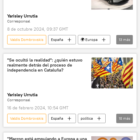
Yarisley Urrutia
Corresponsal
8 de octubre 2024, 09:37 GMT
Valdis Dombrovskis
España
🌍 Europa
13
más
📈 Mercados y finanzas
Pedro Sánchez
Pekín
Global Times
"Se ocultó la realidad": ¿quién estuvo
realmente detrás del proceso de
Consejo de la UE
Tesla
BMW
independencia en Cataluña?
desarrollo sostenible
desarrollo verde
🌏 Asia
💬 Opinión y Análisis
China
Yarisley Urrutia
Ministerio de Comercio de China
Corresponsal
16 de febrero 2024, 10:54 GMT
Valdis Dombrovskis
España
política
18
más
seguridad
George Soros
Javier Couso
Cataluña
Letonia
"Macron está empujando a Europa a una