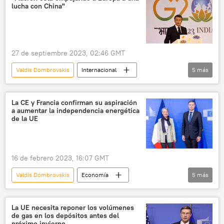
lucha con China"
OTAN
Unidad de Delincuencia Económica y Fiscal de la Policía (UDEF)
Universidad Complutense de Madrid (UCM)
27 de septiembre 2023, 02:46 GMT
independencia
MI6
Valdis Dombrovskis
Internacional
5
más
Open Society Foundations
Emmanuel Macron
China
Pekín
Parlamento Europeo
USAID
Europa (satélite)
Bloomberg
José Manuel García-Margallo
César Vidal
La CE y Francia confirman su aspiración
a aumentar la independencia energética
🌍 Europa
💬 Opinión y Análisis
de la UE
Kremlin
16 de febrero 2023, 16:07 GMT
Valdis Dombrovskis
Economía
5
más
📈 Mercados y finanzas
Comisión Europea
🌍 Europa
Francia
energía
La UE necesita reponer los volúmenes
de gas en los depósitos antes del
próximo invierno