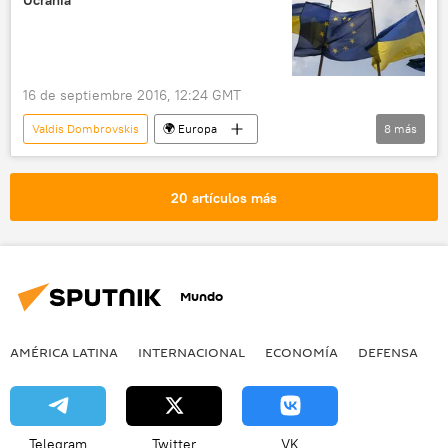
Ucrania
Economía
noticias
16 de septiembre 2016, 12:24 GMT
Valdis Dombrovskis
🌍 Europa
8
más
Internacional
Economía
Ucrania
Christine Lagarde
20 artículos más
Fondo Monetario Internacional (FMI)
ayuda financiera
Unión Europea (UE)
noticias
Mundo
AMÉRICA LATINA
INTERNACIONAL
ECONOMÍA
DEFENSA
M
Telegram
Twitter
VK