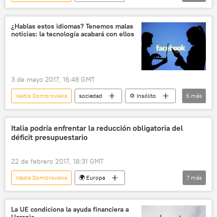
Internacional
Economía
Grecia
Comisión Europea
¿Hablas estos idiomas? Tenemos malas
noticias: la tecnología acabará con ellos
Banco Central Europeo (BCE)
deuda
crédito
noticias
3 de mayo 2017, 16:48 GMT
Valdis Dombrovskis
sociedad
💢 Insólito
5
más
🎭 Arte y cultura
peligro
idiomas
extinción
noticias
Italia podría enfrentar la reducción obligatoria del
déficit presupuestario
22 de febrero 2017, 18:31 GMT
Valdis Dombrovskis
🌍 Europa
7
más
Internacional
Italia
déficit
déficit presupuestario
PIB
La UE condiciona la ayuda financiera a