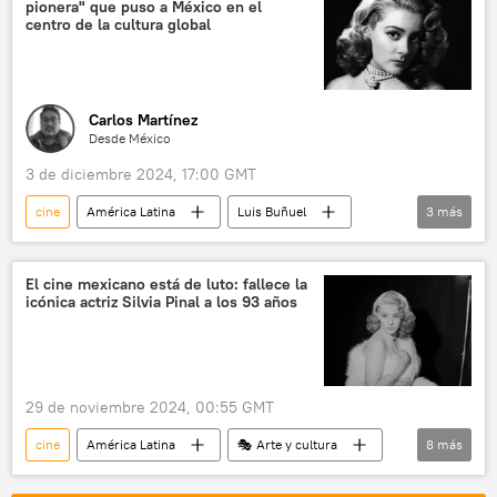
pionera" que puso a México en el
centro de la cultura global
Carlos Martínez
Desde México
3 de diciembre 2024, 17:00 GMT
cine
América Latina
Luis Buñuel
3
más
México
sociedad
🎭 Arte y cultura
El cine mexicano está de luto: fallece la
icónica actriz Silvia Pinal a los 93 años
29 de noviembre 2024, 00:55 GMT
cine
América Latina
🎭 Arte y cultura
8
más
México
Cannes
Hollywood