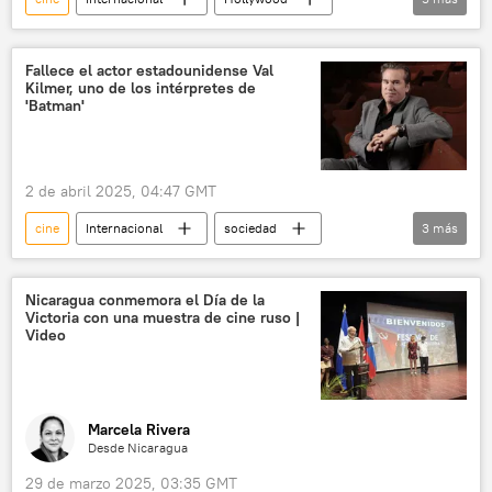
Donald Trump
aranceles
📈 Mercados y finanzas
EEUU
China
Fallece el actor estadounidense Val
Kilmer, uno de los intérpretes de
'Batman'
2 de abril 2025, 04:47 GMT
cine
Internacional
sociedad
3
más
Batman
🎭 Arte y cultura
Val Kilmer
Nicaragua conmemora el Día de la
Victoria con una muestra de cine ruso |
Video
Marcela Rivera
Desde Nicaragua
29 de marzo 2025, 03:35 GMT