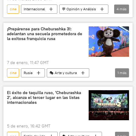
cine
Internacional
💬 Opinión y Análisis
4
más
🎭 Arte y cultura
Guillermo del Toro
Frankenstein
Joachim Trier
¡Prepárense para Cheburashka 3!:
adelantan una secuela prometedora de
la exitosa franquicia rusa
7 de enero, 11:47 GMT
cine
Rusia
🎭 Arte y cultura
1
más
Estilo de vida
El éxito de taquilla ruso, 'Cheburashka
2', alcanza el tercer lugar en las listas
internacionales
5 de enero, 16:42 GMT