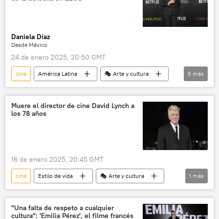
Daniela Díaz
Desde México
24 de enero 2025, 20:50 GMT
cine
América Latina
🎭 Arte y cultura
6
más
💬 Opinión y Análisis
México
sociedad
EEUU
narcotráfico
Muere el director de cine David Lynch a
los 78 años
violencia
16 de enero 2025, 20:45 GMT
cine
Estilo de vida
🎭 Arte y cultura
1
más
EEUU
"Una falta de respeto a cualquier
cultura": 'Emilia Pérez', el filme francés