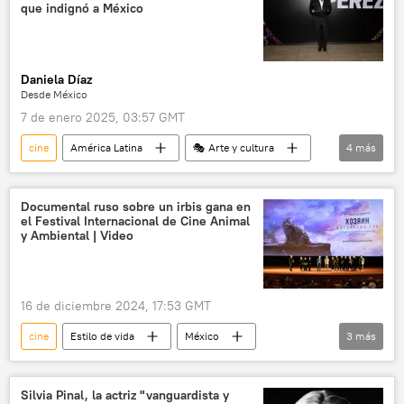
que indignó a México
Daniela Díaz
Desde México
7 de enero 2025, 03:57 GMT
cine
América Latina
🎭 Arte y cultura
4
más
💬 Opinión y Análisis
México
narcotráfico
Francia
Documental ruso sobre un irbis gana en
el Festival Internacional de Cine Animal
y Ambiental | Video
16 de diciembre 2024, 17:53 GMT
cine
Estilo de vida
México
3
más
🎭 Arte y cultura
Altái
Rusia
Silvia Pinal, la actriz "vanguardista y