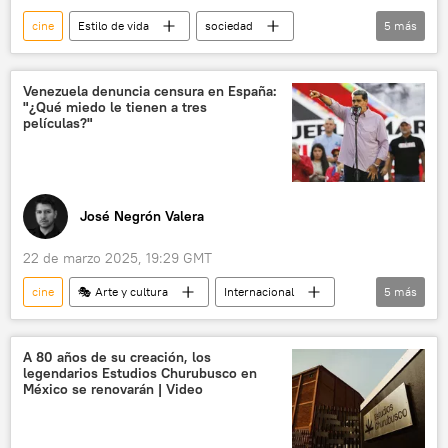
cine
Estilo de vida
sociedad
5
más
🎭 Arte y cultura
Andrei Tarkovski
Unión Soviética (URSS)
Nicaragua
Venezuela denuncia censura en España:
"¿Qué miedo le tienen a tres
festival
películas?"
José Negrón Valera
22 de marzo 2025, 19:29 GMT
cine
🎭 Arte y cultura
Internacional
5
más
Venezuela
España
Nicolás Maduro
Casa de América
💬 Entrevistas
A 80 años de su creación, los
legendarios Estudios Churubusco en
México se renovarán | Video