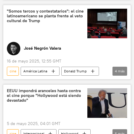
EEUU
Los Ángeles
Hollywood
"Somos tercos y contestatarios": el cine
latinoamericano se planta frente al veto
cultural de Trump
José Negrón Valera
16 de mayo 2025, 12:55 GMT
cine
América Latina
Donald Trump
4
más
Venezuela
🎭 Arte y cultura
Moscú
Hollywood
EEUU impondrá aranceles hasta contra
el cine porque "Hollywood está siendo
devastado"
5 de mayo 2025, 04:01 GMT
cine
Internacional
Hollywood
5
más