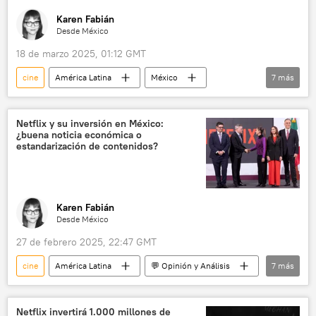
Karen Fabián
Desde México
18 de marzo 2025, 01:12 GMT
cine
América Latina
México
7
más
🎭 Arte y cultura
Juan Rulfo
María Félix
Carlos Salinas de Gortari
Netflix y su inversión en México:
¿buena noticia económica o
Ciudad de México (CDMX)
Netflix
estandarización de contenidos?
Hollywood
Karen Fabián
Desde México
27 de febrero 2025, 22:47 GMT
cine
América Latina
💬 Opinión y Análisis
7
más
México
Ciudad de México (CDMX)
Netflix
Claudia Sheinbaum
Netflix invertirá 1.000 millones de