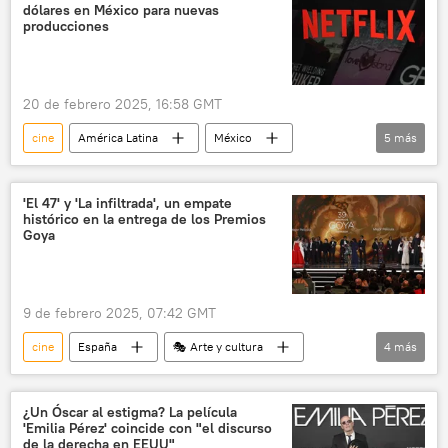
dólares en México para nuevas
🎭 Arte y cultura
streaming
producciones
Luis Buñuel
20 de febrero 2025, 16:58 GMT
cine
América Latina
México
5
más
Netflix
📈 Mercados y finanzas
🏛️ Compañías
inversiones
'El 47' y 'La infiltrada', un empate
histórico en la entrega de los Premios
Claudia Sheinbaum
Goya
9 de febrero 2025, 07:42 GMT
cine
España
🎭 Arte y cultura
4
más
Premios Goya
Brasil
sociedad
ETA
¿Un Óscar al estigma? La película
'Emilia Pérez' coincide con "el discurso
de la derecha en EEUU"