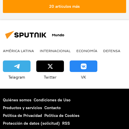
Yugoslavia
Salvador Dalí
20 artículos más
Luis Buñuel
María Félix
Palacio de Bellas Artes
Mundo
AMÉRICA LATINA
INTERNACIONAL
ECONOMÍA
DEFENSA
M
Telegram
Twitter
VK
Quiénes somos
Condiciones de Uso
Productos y servicios
Contacto
Política de Privacidad
Politica de Cookies
Protección de datos (solicitud)
RSS