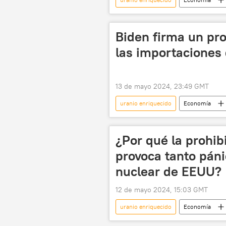
uranio
Biden firma un pro
las importaciones 
13 de mayo 2024, 23:49 GMT
uranio enriquecido
Economía
📈 Mercados y finanzas
¿Por qué la prohib
provoca tanto páni
nuclear de EEUU?
12 de mayo 2024, 15:03 GMT
uranio enriquecido
Economía
uranio
enriquecimiento de u