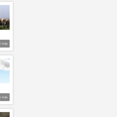
2
más
5
más