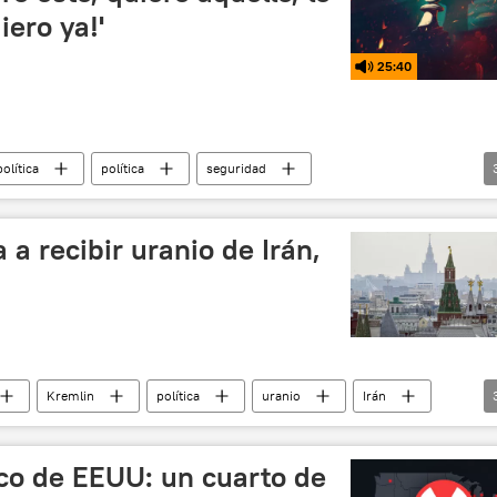
iero ya!'
25:40
olítica
política
seguridad
Irán
📰 Escalada entre EEUU, Israel e Irán
 a recibir uranio de Irán,
n
Kremlin
política
uranio
Irán
🌍 Oriente Medio
Rusia
ico de EEUU: un cuarto de