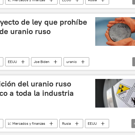
yecto de ley que prohíbe
de uranio ruso
EEUU
Joe Biden
uranio
ición del uranio ruso
co a toda la industria
📈 Mercados y finanzas
Rusia
EEUU
ranio