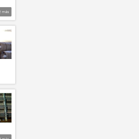
2
más
1
más