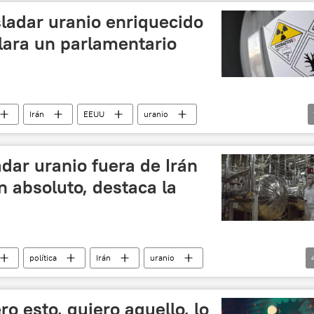
sladar uranio enriquecido
clara un parlamentario
Irán
EEUU
uranio
adar uranio fuera de Irán
 absoluto, destaca la
política
Irán
uranio
UU
📰 Escalada entre EEUU, Israel e Irán
ro esto, quiero aquello, lo