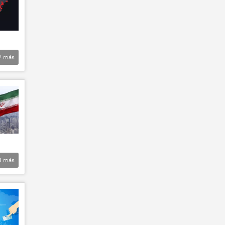
2
más
3
más