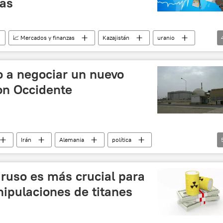
sas
📈 Mercados y finanzas
Kazajistán
uranio
nciones occidentales contra Rusia
🌍 Europa
o a negociar un nuevo
on Occidente
Irán
Alemania
política
tómica (OIEA)
🌍 Oriente Medio
armas nucleares
 ruso es más crucial para
ipulaciones de titanes