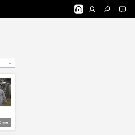
2
más