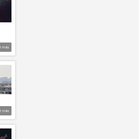
3
más
3
más