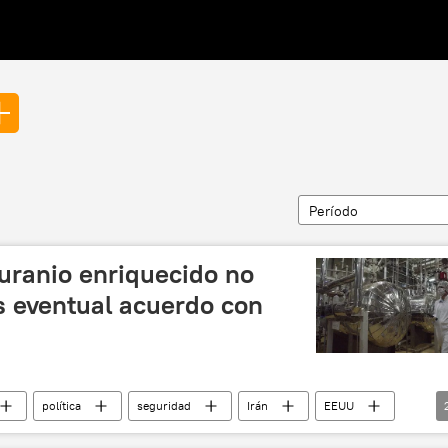
Período
 uranio enriquecido no
as eventual acuerdo con
política
seguridad
Irán
EEUU