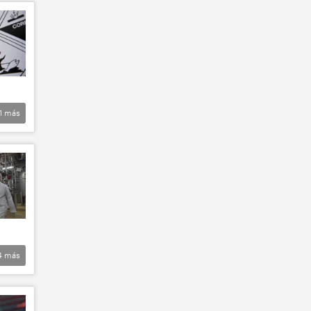
1
más
4
más