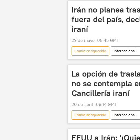
Irán no planea tra
fuera del país, de
iraní
29 de mayo, 08:45 GMT
uranio enriquecido
Internacional
Estrecho de Ormuz
La opción de trasl
no se contempla en
Cancillería iraní
20 de abril, 09:14 GMT
uranio enriquecido
Internacional
Programa nuclear de Irán
EE
🌍 Oriente Medio
EEUU a Irán: '¡Quie