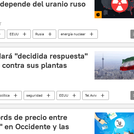
 depende del uranio ruso
T
EEUU
Rusia
energía nuclear
dará "decidida respuesta"
 contra sus plantas
olítica
seguridad
EEUU
Tel Aviv
eares
Defensa
ords de precio entre
" en Occidente y las