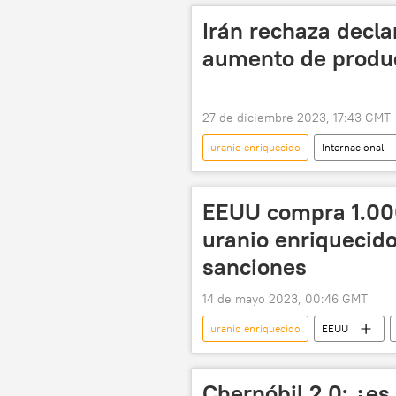
📰 Consecuencias económicas de las sa
Irán rechaza decla
aumento de produc
27 de diciembre 2023, 17:43 GMT
uranio enriquecido
Internacional
Organismo Internacional de Energía A
EEUU compra 1.000
uranio enriquecido
sanciones
14 de mayo 2023, 00:46 GMT
uranio enriquecido
EEUU
Moscú
OTAN
Rosa
Chernóbil 2.0: ¿es