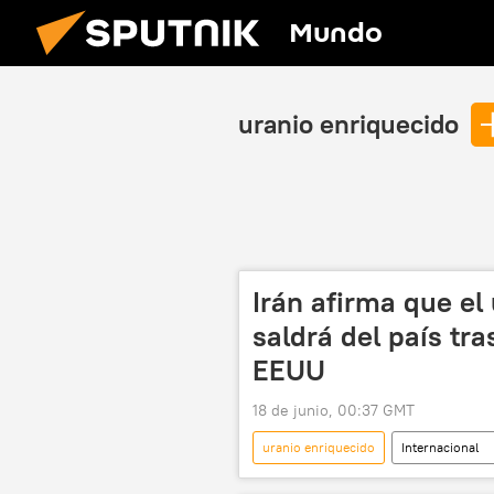
Mundo
uranio enriquecido
Irán afirma que el
saldrá del país tr
EEUU
18 de junio, 00:37 GMT
uranio enriquecido
Internacional
Teherán
uranio