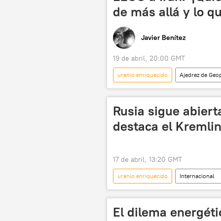
de más allá y lo qu
Javier Benítez
19 de abril, 20:00 GMT
uranio enriquecido
Ajedrez de Geop
James David Vance
EEUU
Rusia sigue abierta
destaca el Kremli
17 de abril, 13:20 GMT
uranio enriquecido
Internacional
📰 Escalada entre EEUU, Israel e Irán
El dilema energét