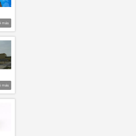
4
más
5
más