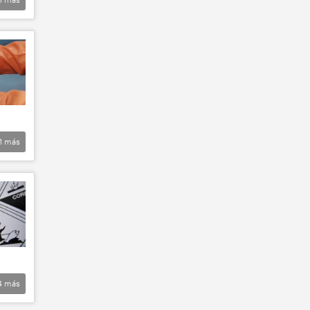
1
más
4
más