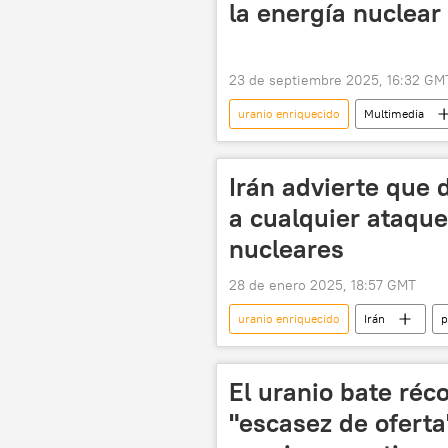
la energía nuclear
23 de septiembre 2025, 16:32 GM
uranio enriquecido
Multimedia
planta nuclear
📊 Infografía
Irán advierte que 
a cualquier ataque
nucleares
28 de enero 2025, 18:57 GMT
uranio enriquecido
Irán
p
🌍 Oriente Medio
armas nucl
El uranio bate réc
"escasez de oferta