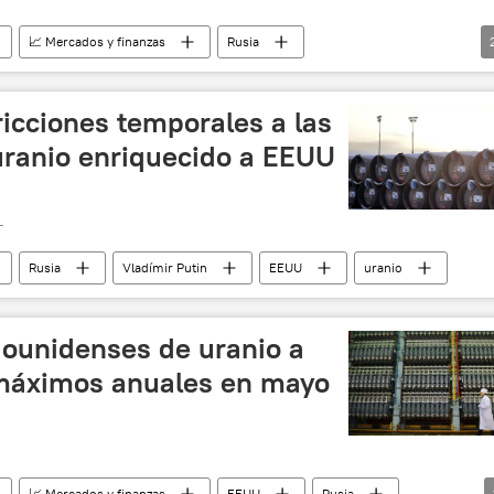
📈 Mercados y finanzas
Rusia
nciones occidentales contra Rusia
EEUU
icciones temporales a las
uranio enriquecido a EEUU
T
Rusia
Vladímir Putin
EEUU
uranio
ounidenses de uranio a
 máximos anuales en mayo
📈 Mercados y finanzas
EEUU
Rusia