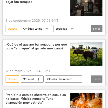
dejar los templos
8 de septiembre 2025, 07:53 GMT
Oaxaca
América Latina
sociedad
5
más
religión
México
Arquidiócesis Primada de México
¿Qué es el gusano barrenador y por qué
pone "en jaque" al ganado mexicano?
Excélsior (periódico)
Compañía de Jesús
12 de mayo 2025, 06:48 GMT
Oaxaca
💗 Salud
Claudia Sheinbaum
6
más
México
EEUU
Oficina de Aduanas y Protección Fronteriza de EEUU (CBP)
Prohibir la comida chatarra en escuelas
no basta: México necesita "una
Sputnik Explica
gusano barrenador
planeación muy estricta"
ganado