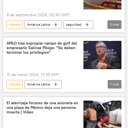
8 de septiembre 2024, 02:40 GMT
Oaxaca
América Latina
seguridad
3
más
refinería
incendio
Petróleos Mexicanos (Pemex)
AMLO tras expropiar campo de golf del
empresario Salinas Pliego: "Se deben
terminar los privilegios"
15 de marzo 2024, 17:35 GMT
Oaxaca
América Latina
7
más
Ricardo Salinas Pliego
política
Andrés Manuel López Obrador
México
El aterrizaje forzoso de una avioneta en
una playa de México deja una persona
sociedad
Baja California Sur
muerta | Video
TV Azteca