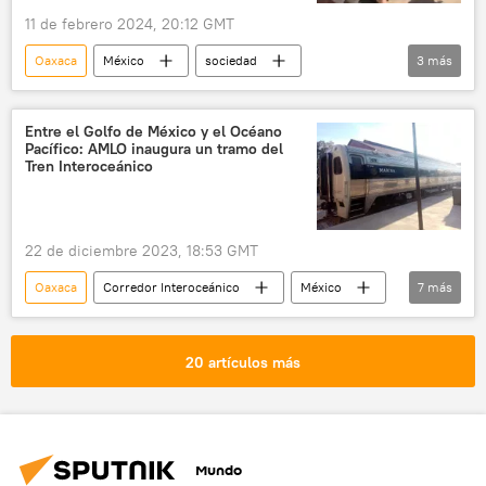
11 de febrero 2024, 20:12 GMT
Oaxaca
México
sociedad
3
más
seguridad
accidente
América Latina
Entre el Golfo de México y el Océano
Pacífico: AMLO inaugura un tramo del
Tren Interoceánico
22 de diciembre 2023, 18:53 GMT
Oaxaca
Corredor Interoceánico
México
7
más
transporte
Sputnik Explica
Andrés Manuel López Obrador
Salina Cruz
20 artículos más
Sistema de Integración Centroamericana (SICA)
transporte de pasajeros
Tren Transístmico
Mundo