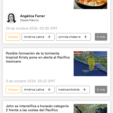
Angélica Ferrer
Desde México
24 de octubre 2024, 02:30 GMT
Oaxaca
América Latina
comida chatarra
6
más
💬 Opinión y Análisis
México
obesidad infantil
sobrepeso
Posible formación de la tormenta
tropical Kristy pone en alerta al Pacífico
sociedad
alimentos saludables
mexicano
3 de octubre 2024, 05:22 GMT
Oaxaca
América Latina
medioambiente
5
más
Guerrero
Chiapas
Comisión Nacional del Agua (México)
John se intensifica a huracán categoría
2 frente a las costas del Pacífico
Centro Nacional de Huracanes (NHC) de EEUU