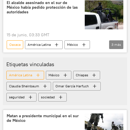
incautación
El alcalde asesinado en el sur de
México había pedido protección de las
autoridades
15 de junio, 03:33 GMT
Oaxaca
América Latina
México
3
más
Partido Acción Nacional (PAN)
homicidio
seguridad
Etiquetas vinculadas
América Latina
México
Chiapas
Claudia Sheinbaum
Omar García Harfuch
seguridad
sociedad
Matan a presidente municipal en el sur
de México