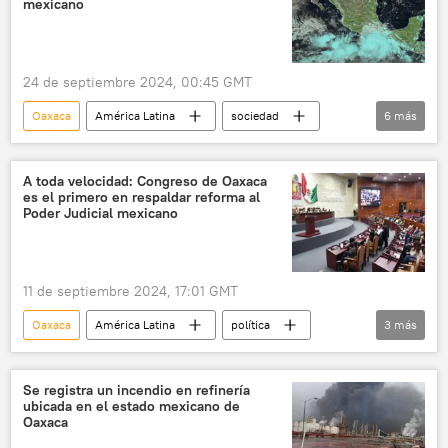
mexicano
tormenta tropical
24 de septiembre 2024, 00:45 GMT
Oaxaca
América Latina
sociedad
6
más
medioambiente
México
Guerrero
Centro Nacional de Huracanes (NHC) de EEUU
A toda velocidad: Congreso de Oaxaca
es el primero en respaldar reforma al
Comisión Nacional del Agua (México)
Poder Judicial mexicano
huracanes
11 de septiembre 2024, 17:01 GMT
Oaxaca
América Latina
política
3
más
Andrés Manuel López Obrador
Claudia Sheinbaum
Se registra un incendio en refinería
ubicada en el estado mexicano de
Suprema Corte de Justicia de la Nación (México)
Oaxaca