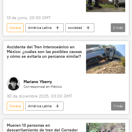
13 de junio, 20:00 GMT
Oaxaca
América Latina
sociedad
2
más
seguridad
homicidio
Accidente del Tren Interoceánico en
México: ¿cuáles son las posibles causas
y cómo se evitaría un percance similar?
Mariano Yberry
Corresponsal en México
30 de diciembre 2025, 03:00 GMT
Oaxaca
América Latina
7
más
Andrés Manuel López Obrador
Claudia Sheinbaum
México
Mueren 13 personas en
descarrilamiento de tren del Corredor