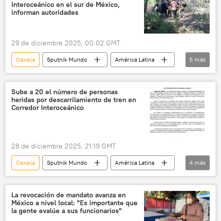
💬 Opinión y Análisis
Corredor Interoceánico
Interoceánico en el sur de México,
informan autoridades
Coatzacoalcos
Fiscalía General de la República (FGR) de México
29 de diciembre 2025, 00:02 GMT
Oaxaca
Sputnik Mundo
América Latina
5
más
sociedad
seguridad
México
Fiscalía General de la República (FGR) de México
Sube a 20 el número de personas
heridas por descarrilamiento de tren en
Corredor Interoceánico
Corredor Interoceánico
28 de diciembre 2025, 21:19 GMT
Oaxaca
Sputnik Mundo
América Latina
4
más
seguridad
México
Fiscalía General de la República (FGR) de México
La revocación de mandato avanza en
México a nivel local: "Es importante que
Corredor Interoceánico
la gente evalúe a sus funcionarios"