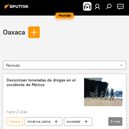
Mundo
Oaxaca
Período
Decomisan toneladas de drogas en el
occidente de México
hace 2 días
Oaxaca
América Latina
sociedad
5
más