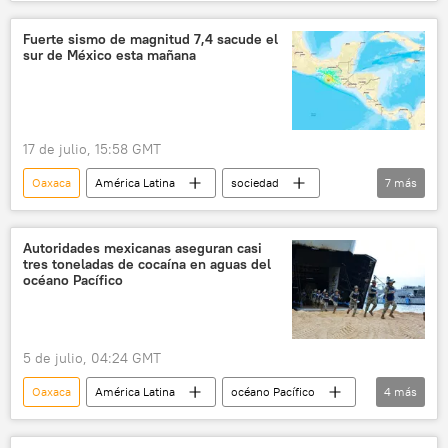
seguridad
Omar García Harfuch
Claudia Sheinbaum
México
Chiapas
Fuerte sismo de magnitud 7,4 sacude el
sur de México esta mañana
17 de julio, 15:58 GMT
Oaxaca
América Latina
sociedad
7
más
seguridad
México
Chiapas
sismo
terremoto
Guatemala
Autoridades mexicanas aseguran casi
tres toneladas de cocaína en aguas del
El Salvador
océano Pacífico
5 de julio, 04:24 GMT
Oaxaca
América Latina
océano Pacífico
4
más
México
Claudia Sheinbaum
drogas