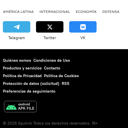
AMÉRICA LATINA
INTERNACIONAL
ECONOMÍA
DEFENSA
M
Telegram
Twitter
VK
Quiénes somos
Condiciones de Uso
Productos y servicios
Contacto
Política de Privacidad
Politica de Cookies
Protección de datos (solicitud)
RSS
Preferencias de seguimiento
© 2026 Sputnik Todos los derechos reservados. 18+