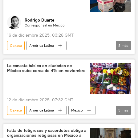
Rodrigo Duarte
Corresponsal en México
16 de diciembre 2025, 03:28 GMT
Oaxaca
América Latina
8
más
Andrés Manuel López Obrador
México
elecciones
Claudia Sheinbaum
La canasta básica en ciudades de
México sube cerca de 4% en noviembre
revocación de mandato
política
sociedad
💬 Opinión y Análisis
12 de diciembre 2025, 07:32 GMT
Oaxaca
América Latina
México
3
más
Inegi
🥚 Alimentación
sociedad
Falta de feligreses y sacerdotes obliga a
organizaciones religiosas en México a