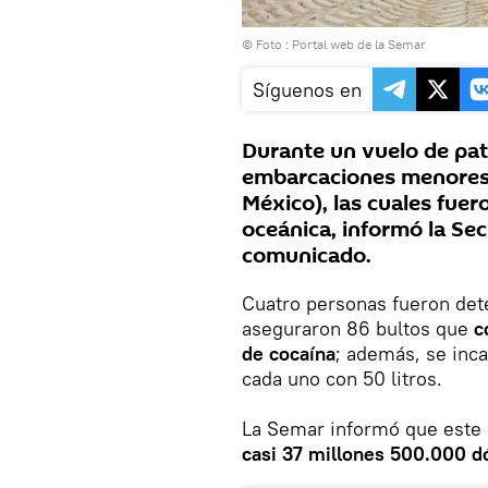
© Foto : Portal web de la Semar
Síguenos en
Durante un vuelo de pat
embarcaciones menores a
México), las cuales fuer
oceánica, informó la Se
comunicado.
Cuatro personas fueron dete
aseguraron 86 bultos que
c
de cocaína
; además, se inc
cada uno con 50 litros.
La Semar informó que este
casi 37 millones 500.000 d