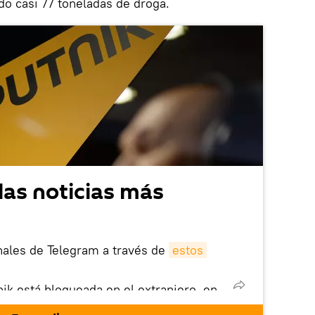
o casi 77 toneladas de droga.
las noticias más
nales de Telegram a través de
estos
nik está bloqueada en el extranjero, en
rgarla e instalarla en tu dispositivo