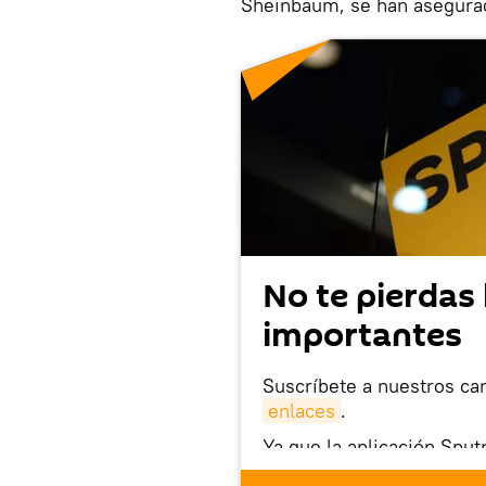
Sheinbaum, se han asegurad
No te pierdas 
importantes
Suscríbete a nuestros ca
enlaces
.
Ya que la aplicación Sput
este enlace
puedes desca