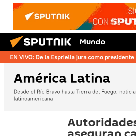
Mundo
EN VIVO: De la Espriella jura como president
América Latina
Desde el Río Bravo hasta Tierra del Fuego, noticias
latinoamericana
Autoridade
aseguran ca