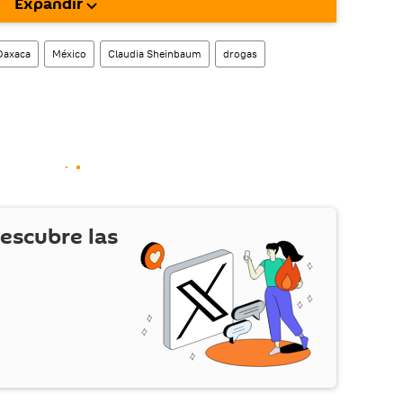
Expandir
!).
enta
en la red social rusa VK
.
Oaxaca
México
Claudia Sheinbaum
drogas
escubre las