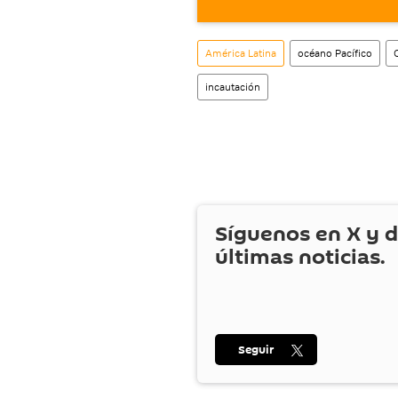
móvil (¡solo para Android
También tenemos una cu
América Latina
océano Pacífico
incautación
Síguenos en
X
y d
últimas noticias.
Seguir