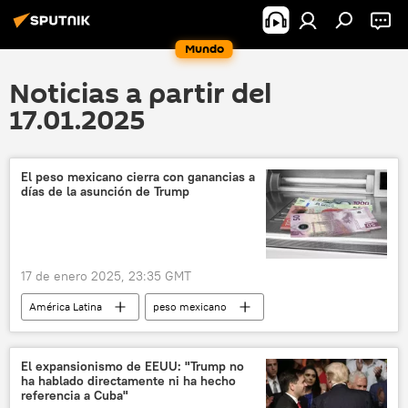
Mundo
Noticias a partir del
17.01.2025
El peso mexicano cierra con ganancias a
días de la asunción de Trump
17 de enero 2025, 23:35 GMT
América Latina
peso mexicano
📈 Mercados y finanzas
Donald Trump
EEUU
Banco de México
Banxico
El expansionismo de EEUU: "Trump no
ha hablado directamente ni ha hecho
💶 Divisas
México
referencia a Cuba"