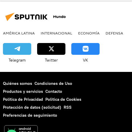
🌍 Oriente Medio
Mundo
AMÉRICA LATINA
INTERNACIONAL
ECONOMÍA
DEFENSA
M
Telegram
Twitter
VK
Quiénes somos
Condiciones de Uso
Productos y servicios
Contacto
Política de Privacidad
Politica de Cookies
Protección de datos (solicitud)
RSS
Preferencias de seguimiento