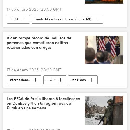
17 de enero 2025, 20:50 GMT
EEUU
Fondo Monetario Internacional (FMI)
📈 Mercados y finanzas
crecimiento económico
Kristalina Georgieva
Biden rompe récord de indultos de
personas que cometieron delitos
Economía
relacionados con drogas
17 de enero 2025, 20:29 GMT
Internacional
EEUU
Joe Biden
drogas
crímenes
delitos
Las FFAA de Rusia liberan 8 localidades
en Donbás y 4 en la región rusa de
Kursk en una semana