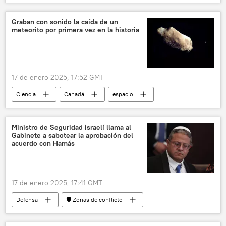
EEUU
México
deportación
Graban con sonido la caída de un
meteorito por primera vez en la historia
17 de enero 2025, 17:52 GMT
Ciencia
Canadá
espacio
asteroide
🪐 Astronomía
💢 Insólito
Ministro de Seguridad israelí llama al
Gabinete a sabotear la aprobación del
acuerdo con Hamás
17 de enero 2025, 17:41 GMT
Defensa
🛡️ Zonas de conflicto
🌍 Oriente Medio
Israel
Palestina