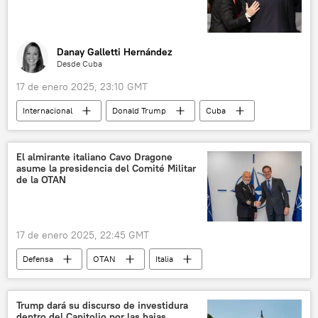
Danay Galletti Hernández
Desde Cuba
17 de enero 2025, 23:10 GMT
Internacional
Donald Trump
Cuba
💬 Opinión y Análisis
EEUU
política
El almirante italiano Cavo Dragone
asume la presidencia del Comité Militar
de la OTAN
17 de enero 2025, 22:45 GMT
Defensa
OTAN
Italia
🛡️ Fuerzas Armadas
Mark Rutte
Trump dará su discurso de investidura
dentro del Capitolio por las bajas