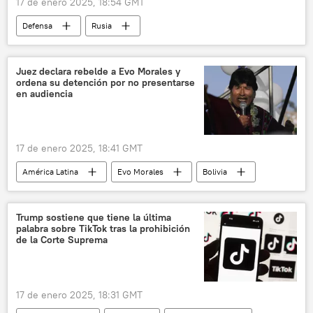
17 de enero 2025, 18:54 GMT
Defensa
Rusia
📰 Operación rusa de desmilitarización y desnazificación de Ucrania
Ucrania
🛡️ Zonas de conflicto
Juez declara rebelde a Evo Morales y
ordena su detención por no presentarse
🌍 Europa
en audiencia
17 de enero 2025, 18:41 GMT
América Latina
Evo Morales
Bolivia
justicia
Trump sostiene que tiene la última
palabra sobre TikTok tras la prohibición
de la Corte Suprema
17 de enero 2025, 18:31 GMT