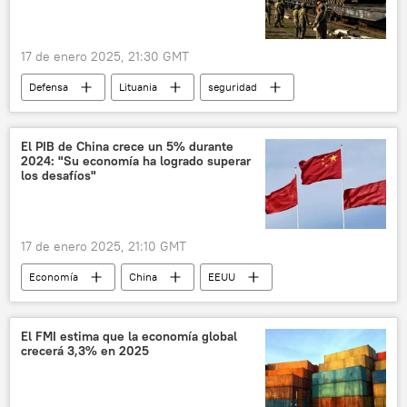
17 de enero 2025, 21:30 GMT
Defensa
Lituania
seguridad
OTAN
EEUU
🛡️ Fuerzas Armadas
🌍 Europa
Donald Trump
El PIB de China crece un 5% durante
2024: "Su economía ha logrado superar
los desafíos"
17 de enero 2025, 21:10 GMT
Economía
China
EEUU
📈 Mercados y finanzas
El FMI estima que la economía global
crecerá 3,3% en 2025