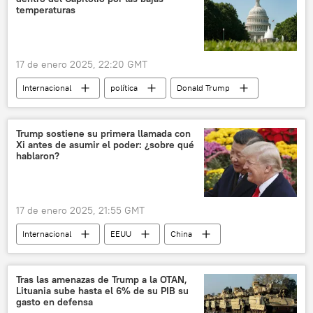
temperaturas
17 de enero 2025, 22:20 GMT
Internacional
política
Donald Trump
Washington
EEUU
Casa Blanca
Trump sostiene su primera llamada con
Xi antes de asumir el poder: ¿sobre qué
hablaron?
17 de enero 2025, 21:55 GMT
Internacional
EEUU
China
Xi Jinping
Donald Trump
política
Taiwán
Tras las amenazas de Trump a la OTAN,
Lituania sube hasta el 6% de su PIB su
gasto en defensa