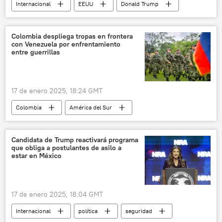
Internacional
EEUU
Donald Trump
China
TikTok
Corte Suprema de EEUU
Casa Blanca
Colombia despliega tropas en frontera
con Venezuela por enfrentamiento
América del Norte
justicia
entre guerrillas
17 de enero 2025, 18:24 GMT
Colombia
América del Sur
Gustavo Petro
Catatumbo
Ejército de Liberación Nacional (ELN) de Colombia
Candidata de Trump reactivará programa
que obliga a postulantes de asilo a
Ejército de Colombia
América Latina
estar en México
🛡️ Zonas de conflicto
17 de enero 2025, 18:04 GMT
Internacional
política
seguridad