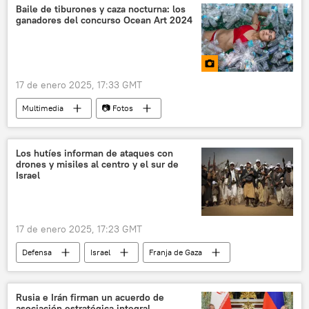
Franja de Gaza
📰 Conflicto palestino-israelí
Baile de tiburones y caza nocturna: los
ganadores del concurso Ocean Art 2024
alto el fuego
17 de enero 2025, 17:33 GMT
Multimedia
📷 Fotos
Los hutíes informan de ataques con
drones y misiles al centro y el sur de
Israel
17 de enero 2025, 17:23 GMT
Defensa
Israel
Franja de Gaza
Yemen
Hamás
🌍 Oriente Medio
🛡️ Zonas de conflicto
hutíes
Rusia e Irán firman un acuerdo de
asociación estratégica integral