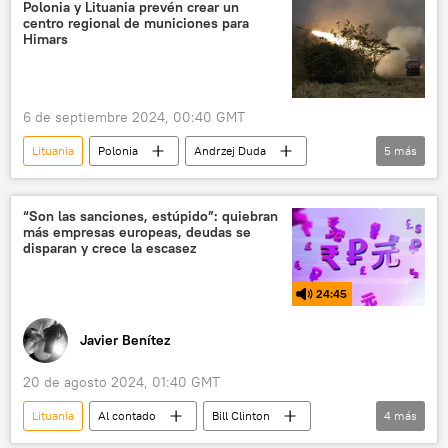
Unión Europea (UE)
Benjamín Netanyahu
Polonia y Lituania prevén crear un
centro regional de municiones para
Alemania
Himars
6 de septiembre 2024, 00:40 GMT
Lituania
Polonia
Andrzej Duda
5
más
Himars
OTAN
🛡️ Industria militar
Defensa
🛡️ Fuerzas Armadas
“Son las sanciones, estúpido”: quiebran
más empresas europeas, deudas se
disparan y crece la escasez
24:45
Javier Benítez
20 de agosto 2024, 01:40 GMT
Lituania
Al contado
Bill Clinton
4
más
Grecia