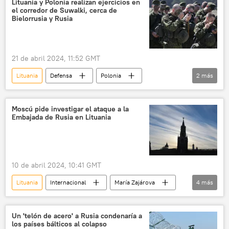
Lituania y Polonia realizan ejercicios en
el corredor de Suwalki, cerca de
Rusia
países bálticos
mercenarios
Bielorrusia y Rusia
Estonia
21 de abril 2024, 11:52 GMT
Lituania
Defensa
Polonia
2
más
Suwalki
🌍 Europa
🛡️ Fuerzas Armadas
Moscú pide investigar el ataque a la
Embajada de Rusia en Lituania
10 de abril 2024, 10:41 GMT
Lituania
Internacional
María Zajárova
4
más
Moscú
misión diplomática
🌍 Europa
rusofobia
Un 'telón de acero' a Rusia condenaría a
los países bálticos al colapso