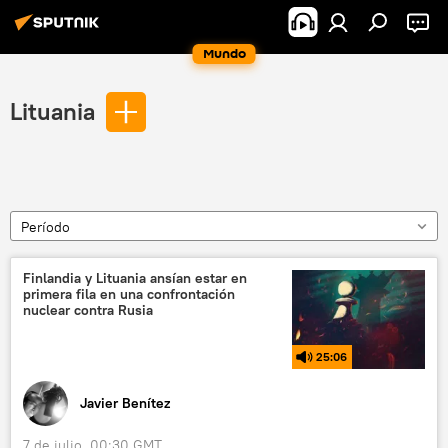
Mundo
Lituania
Período
Finlandia y Lituania ansían estar en
primera fila en una confrontación
nuclear contra Rusia
25:06
Javier Benítez
7 de julio, 00:30 GMT