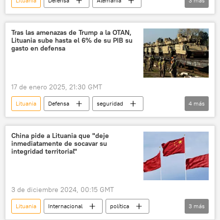
Lituania
Defensa
Alemania
3
más
OTAN
Rusia
Ucrania
🛡️ Fuerzas Armadas
Tras las amenazas de Trump a la OTAN,
Lituania sube hasta el 6% de su PIB su
gasto en defensa
17 de enero 2025, 21:30 GMT
Lituania
Defensa
seguridad
4
más
OTAN
EEUU
🛡️ Fuerzas Armadas
🌍 Europa
Donald Trump
China pide a Lituania que "deje
inmediatamente de socavar su
integridad territorial"
3 de diciembre 2024, 00:15 GMT
Lituania
Internacional
política
3
más