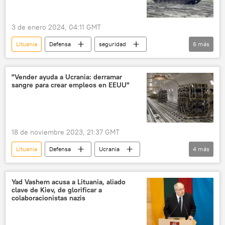
3 de enero 2024, 04:11 GMT
Lituania
Defensa
seguridad
6
más
Ucrania
Alemania
Der Spiegel
Sputnik (medio de comunicación)
Leopard
"Vender ayuda a Ucrania: derramar
sangre para crear empleos en EEUU"
Leopard 2
18 de noviembre 2023, 21:37 GMT
Lituania
Defensa
Ucrania
4
más
Washington
📰 Operación rusa de desmilitarización y desnazificación de Ucrania
Yad Vashem acusa a Lituania, aliado
clave de Kiev, de glorificar a
Kiev
📰 Suministro de armas a Ucrania
colaboracionistas nazis