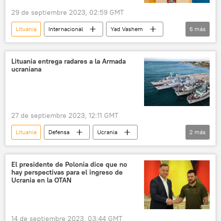
29 de septiembre 2023, 02:59 GMT
Lituania
Internacional
Yad Vashem
6
más
Ucrania
colaboracionismo nazi
neonazismo
Holocausto
judíos
Lituania entrega radares a la Armada
ucraniana
Tercer Reich
27 de septiembre 2023, 12:11 GMT
Lituania
Defensa
Ucrania
2
más
📰 Suministro de armas a Ucrania
🛡️ Zonas de conflicto
El presidente de Polonia dice que no
hay perspectivas para el ingreso de
Ucrania en la OTAN
14 de septiembre 2023, 03:44 GMT