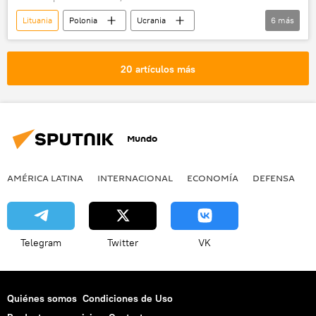
Lituania
Polonia
Ucrania
6
más
Andrzej Duda
OTAN
Volodímir Zelenski
📰 Ampliación de la OTAN
20 artículos más
Rusia
Defensa
Mundo
AMÉRICA LATINA
INTERNACIONAL
ECONOMÍA
DEFENSA
M
Telegram
Twitter
VK
Quiénes somos
Condiciones de Uso