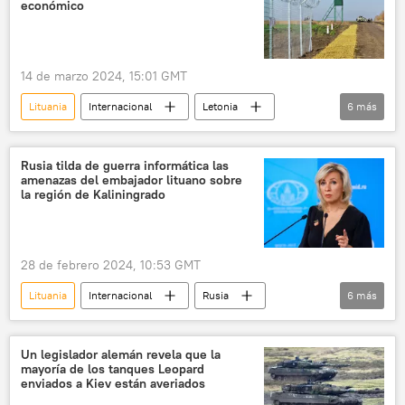
económico
14 de marzo 2024, 15:01 GMT
Lituania
Internacional
Letonia
6
más
Estonia
política
Rusia
💬 Opinión y Análisis
🌍 Europa
Rusia tilda de guerra informática las
amenazas del embajador lituano sobre
telón de acero
la región de Kaliningrado
28 de febrero 2024, 10:53 GMT
Lituania
Internacional
Rusia
6
más
Kaliningrado
Suecia
OTAN
mar Báltico
María Zajárova
Un legislador alemán revela que la
mayoría de los tanques Leopard
🌍 Europa
enviados a Kiev están averiados