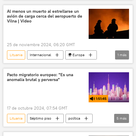
seguridad
China
Taiwán
Al menos un muerto al estrellarse un
avión de carga cerca del aeropuerto de
Vilna | Video
25 de noviembre 2024, 06:20 GMT
Lituania
Internacional
🌍 Europa
1
más
aviones
Pacto migratorio europeo: "Es una
anomalía brutal y perversa"
1:51:45
17 de octubre 2024, 07:54 GMT
Lituania
Séptimo piso
política
5
más
seguridad
Ursula von der Leyen