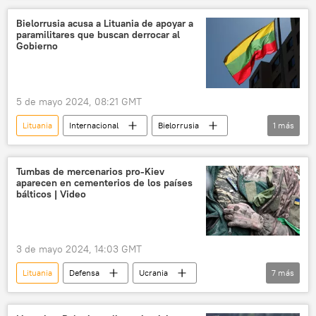
📰 Consecuencias económicas de las sanciones occidentales contra Rusia
Bielorrusia acusa a Lituania de apoyar a
paramilitares que buscan derrocar al
gas
madera
Gobierno
5 de mayo 2024, 08:21 GMT
Lituania
Internacional
Bielorrusia
1
más
🌍 Europa
Tumbas de mercenarios pro-Kiev
aparecen en cementerios de los países
bálticos | Video
3 de mayo 2024, 14:03 GMT
Lituania
Defensa
Ucrania
7
más
📰 Operación rusa de desmilitarización y desnazificación de Ucrania
🛡️ Zonas de conflicto
🌍 Europa