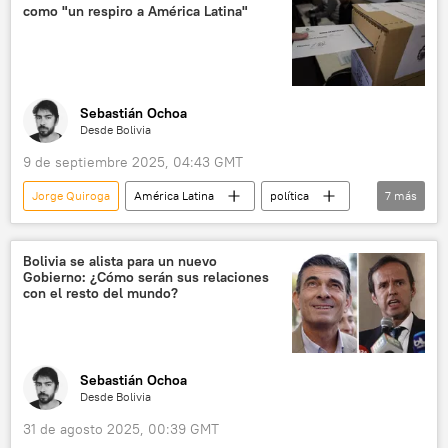
como "un respiro a América Latina"
💬 Opinión y Análisis
Sebastián Ochoa
Desde Bolivia
9 de septiembre 2025, 04:43 GMT
Jorge Quiroga
América Latina
política
7
más
Javier Milei
Argentina
Movimiento Al Socialismo (MAS)
Bolivia
Bolivia se alista para un nuevo
Gobierno: ¿Cómo serán sus relaciones
elecciones
Rodrigo Paz
con el resto del mundo?
💬 Opinión y Análisis
Sebastián Ochoa
Desde Bolivia
31 de agosto 2025, 00:39 GMT