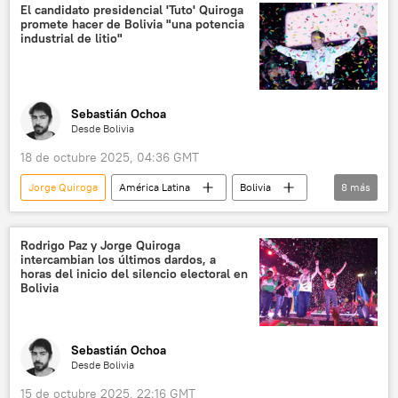
💬 Opinión y Análisis
Evo Morales
El candidato presidencial 'Tuto' Quiroga
promete hacer de Bolivia "una potencia
Movimiento Al Socialismo (MAS)
industrial de litio"
Sebastián Ochoa
Desde Bolivia
18 de octubre 2025, 04:36 GMT
Jorge Quiroga
América Latina
Bolivia
8
más
Gobierno de Bolivia
Rodrigo Paz
política
💬 Opinión y Análisis
Rodrigo Paz y Jorge Quiroga
intercambian los últimos dardos, a
Movimiento Al Socialismo (MAS)
BRICS
horas del inicio del silencio electoral en
Bolivia
China
litio
Sebastián Ochoa
Desde Bolivia
15 de octubre 2025, 22:16 GMT