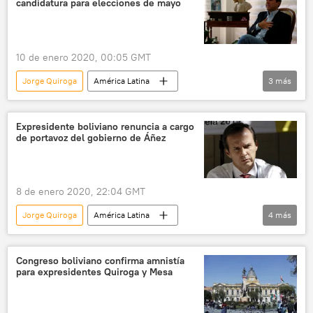
candidatura para elecciones de mayo
10 de enero 2020, 00:05 GMT
Jorge Quiroga
América Latina
3
más
Internacional
Bolivia
noticias
Expresidente boliviano renuncia a cargo
de portavoz del gobierno de Áñez
8 de enero 2020, 22:04 GMT
Jorge Quiroga
América Latina
4
más
Internacional
Bolivia
Jeanine Áñez
noticias
Congreso boliviano confirma amnistía
para expresidentes Quiroga y Mesa