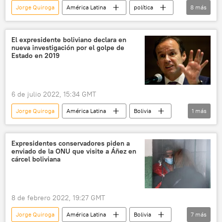
Jorge Quiroga
América Latina
política
8
más
Fondo Monetario Internacional (FMI)
BRICS
💬 Opinión y Análisis
Bolivia
China
El expresidente boliviano declara en
nueva investigación por el golpe de
EEUU
Rodrigo Paz
Estado en 2019
Elecciones presidenciales en Bolivia (2025)
6 de julio 2022, 15:34 GMT
Jorge Quiroga
América Latina
Bolivia
1
más
Jeanine Áñez
Expresidentes conservadores piden a
enviado de la ONU que visite a Áñez en
cárcel boliviana
8 de febrero 2022, 19:27 GMT
Jorge Quiroga
América Latina
Bolivia
7
más