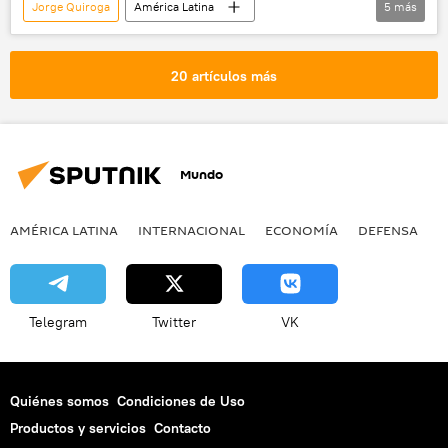
Jorge Quiroga
América Latina
5
más
Internacional
Bolivia
Evo Morales
Álvaro García Linera
noticias
20 artículos más
Mundo
AMÉRICA LATINA
INTERNACIONAL
ECONOMÍA
DEFENSA
M
Telegram
Twitter
VK
Quiénes somos
Condiciones de Uso
Productos y servicios
Contacto