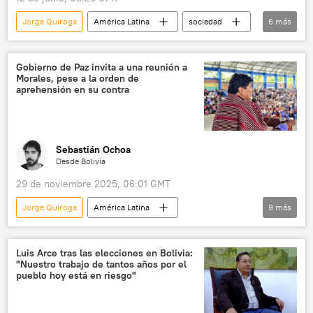
Jorge Quiroga
América Latina
sociedad
6
más
Evo Morales
Rodrigo Paz
Oviedo
Chile
seguridad
Gobierno de Paz invita a una reunión a
Morales, pese a la orden de
💬 Opinión y Análisis
aprehensión en su contra
Sebastián Ochoa
Desde Bolivia
29 de noviembre 2025, 06:01 GMT
Jorge Quiroga
América Latina
9
más
Evo Morales
Rodrigo Paz
La Paz
EEUU
Cochabamba
política
Luis Arce tras las elecciones en Bolivia:
"Nuestro trabajo de tantos años por el
seguridad
Movimiento Al Socialismo (MAS)
pueblo hoy está en riesgo"
DEA
💬 Opinión y Análisis