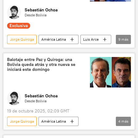
Sebastián Ochoa
Desde Bolivia
Exclusiva
Jorge Quiroga
América Latina
Luis Arce
9
más
Bolivia
💬 Entrevistas
Elecciones presidenciales en Bolivia (2025)
Balotaje entre Paz y Quiroga: una
Bolivia queda atrás y otra nueva se
Rodrigo Paz
EEUU
política
iniciará este domingo
Evo Morales
BRICS
DEA
Sebastián Ochoa
Desde Bolivia
19 de octubre 2025, 02:09 GMT
Jorge Quiroga
América Latina
4
más
Rodrigo Paz
Bolivia