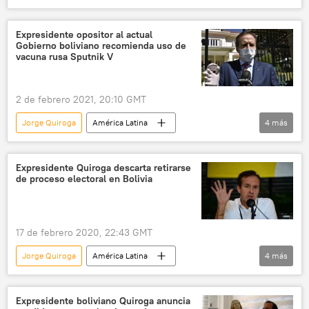
ONU
Jeanine Áñez
juicio
Carlos Mesa
IDEA
Andrés Pastrana
Expresidente opositor al actual
Gobierno boliviano recomienda uso de
José María Aznar
vacuna rusa Sputnik V
2 de febrero 2021, 20:10 GMT
Jorge Quiroga
América Latina
4
más
Internacional
Sputnik V (vacuna)
La vacuna rusa Sputnik V en Bolivia
noticias
Expresidente Quiroga descarta retirarse
de proceso electoral en Bolivia
17 de febrero 2020, 22:43 GMT
Jorge Quiroga
América Latina
4
más
Internacional
Bolivia
elecciones
noticias
Expresidente boliviano Quiroga anuncia