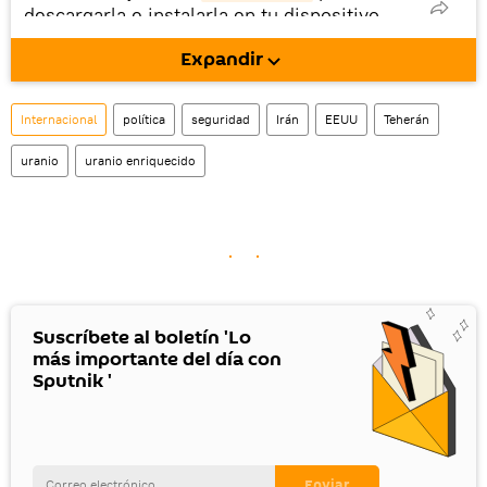
descargarla e instalarla en tu dispositivo
móvil (¡solo para Android!).
Expandir
También tenemos una cuenta
en la red 
social rusa VK
.
Internacional
política
seguridad
Irán
EEUU
Teherán
uranio
uranio enriquecido
Suscríbete al boletín 'Lo
más importante del día con
Sputnik '