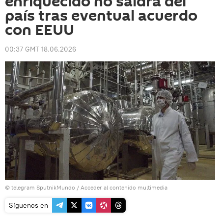
enriquecido no saldrá del
país tras eventual acuerdo
con EEUU
00:37 GMT 18.06.2026
© telegram SputnikMundo
/
Acceder al contenido multimedia
Síguenos en