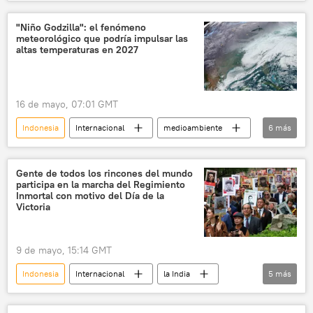
Australia
📈 Mercados y finanzas
El Niño (fenómeno natural)
cultivos
"Niño Godzilla": el fenómeno
meteorológico que podría impulsar las
altas temperaturas en 2027
16 de mayo, 07:01 GMT
Indonesia
Internacional
medioambiente
6
más
océano Índico
Australia
océano Pacífico
lluvias torrenciales
Gente de todos los rincones del mundo
participa en la marcha del Regimiento
incendios forestales
clima
Inmortal con motivo del Día de la
Victoria
9 de mayo, 15:14 GMT
Indonesia
Internacional
la India
5
más
China
Rusia
Regimiento Inmortal