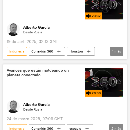
23:32
Alberto García
Desde Rusia
19 de abril 2025, 02:13 GMT
Indonesia
Conexión 360
Houston
1
más
Tailandia
Avances que están moldeando un
planeta conectado
28:30
Alberto García
Desde Rusia
24 de marzo 2025, 07:06 GMT
Indonesia
Conexión 360
espacio
2
más