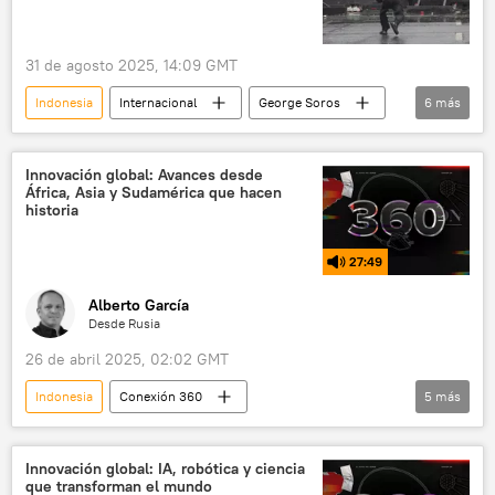
31 de agosto 2025, 14:09 GMT
Indonesia
Internacional
George Soros
6
más
seguridad
política
💬 Opinión y Análisis
🌏 Asia
Innovación global: Avances desde
África, Asia y Sudamérica que hacen
protestas
sociedad
historia
27:49
Alberto García
Desde Rusia
26 de abril 2025, 02:02 GMT
Indonesia
Conexión 360
5
más
🚀 Conquista espacial
Venezuela
Rusia
China
Egipto
Innovación global: IA, robótica y ciencia
que transforman el mundo