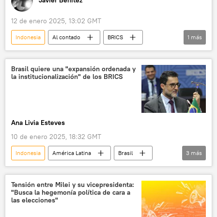
Javier Benítez
12 de enero 2025, 13:02 GMT
Indonesia
Al contado
BRICS
1
más
📰 Ampliación de los BRICS
Brasil quiere una "expansión ordenada y
la institucionalización" de los BRICS
Ana Livia Esteves
10 de enero 2025, 18:32 GMT
Indonesia
América Latina
Brasil
3
más
BRICS
📰 Ampliación de los BRICS
💬 Opinión y Análisis
Tensión entre Milei y su vicepresidenta:
"Busca la hegemonía política de cara a
las elecciones"