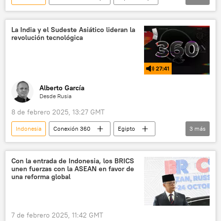
la India
Irán
La India y el Sudeste Asiático lideran la
revolución tecnológica
27:41
Alberto García
Desde Rusia
8 de febrero 2025, 13:27 GMT
Indonesia
Conexión 360
Egipto
3
más
Kazajistán
BRICS
Brasil
Con la entrada de Indonesia, los BRICS
unen fuerzas con la ASEAN en favor de
una reforma global
7 de febrero 2025, 11:42 GMT