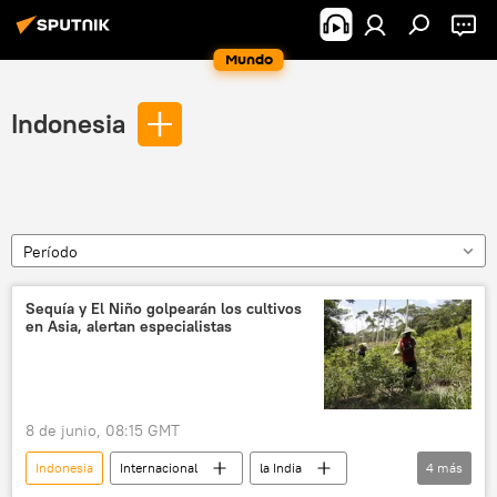
Mundo
Indonesia
Período
Sequía y El Niño golpearán los cultivos
en Asia, alertan especialistas
8 de junio, 08:15 GMT
Indonesia
Internacional
la India
4
más