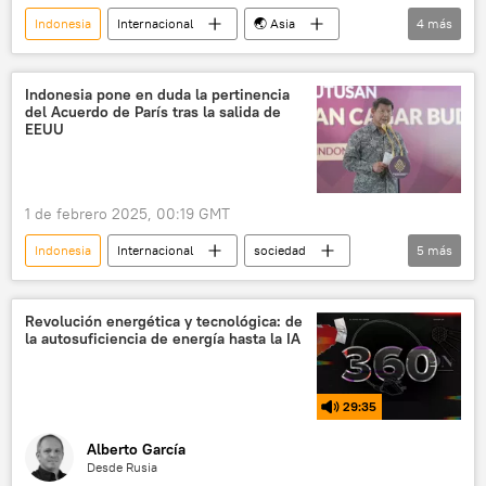
Indonesia
Internacional
🌏 Asia
4
más
BRICS
ASEAN
Sudeste de Asia
política
Indonesia pone en duda la pertinencia
del Acuerdo de París tras la salida de
EEUU
1 de febrero 2025, 00:19 GMT
Indonesia
Internacional
sociedad
5
más
medioambiente
Donald Trump
EEUU
Yakarta
Financial Times
Revolución energética y tecnológica: de
la autosuficiencia de energía hasta la IA
29:35
Alberto García
Desde Rusia