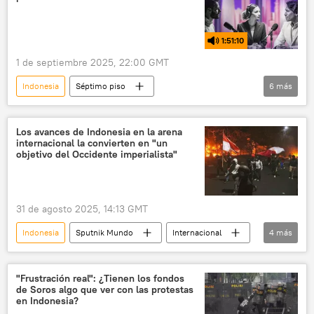
1:51:10
1 de septiembre 2025, 22:00 GMT
Indonesia
Séptimo piso
6
más
Organización de Cooperación de Shanghái (OCS)
la India
China
Narendra Modi
Los avances de Indonesia en la arena
internacional la convierten en "un
política
Rusia
objetivo del Occidente imperialista"
31 de agosto 2025, 14:13 GMT
Indonesia
Sputnik Mundo
Internacional
4
más
política
🌏 Asia
protestas
💬 Opinión y Análisis
"Frustración real": ¿Tienen los fondos
de Soros algo que ver con las protestas
en Indonesia?