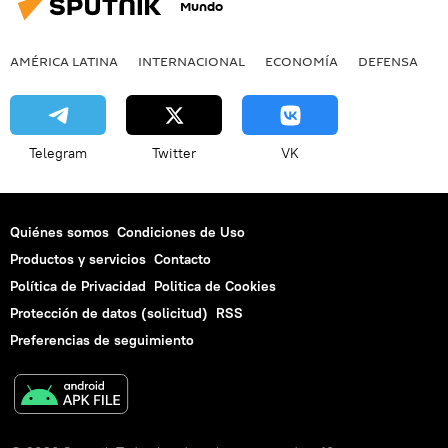
Mundo
AMÉRICA LATINA
INTERNACIONAL
ECONOMÍA
DEFENSA
M
Telegram
Twitter
VK
Quiénes somos
Condiciones de Uso
Productos y servicios
Contacto
Política de Privacidad
Politica de Cookies
Protección de datos (solicitud)
RSS
Preferencias de seguimiento