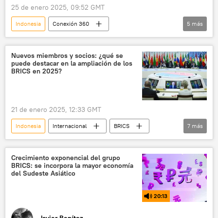
25 de enero 2025, 09:52 GMT
Indonesia
Conexión 360
5
más
inteligencia artificial
energía
espacio
China
la India
Nuevos miembros y socios: ¿qué se
puede destacar en la ampliación de los
BRICS en 2025?
21 de enero 2025, 12:33 GMT
Indonesia
Internacional
BRICS
7
más
Brasil
China
Malasia
Nigeria
📰 Ampliación de los BRICS
Crecimiento exponencial del grupo
BRICS: se incorpora la mayor economía
XVI Cumbre de los BRICS en Rusia (2024)
del Sudeste Asiático
🌏 Asia
20:13