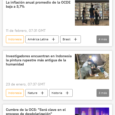
Día de la Victoria
Egipto
La inflación anual promedio de la OCDE
baja a 3,7%
11 de febrero, 07:31 GMT
Indonesia
América Latina
Brasil
4
más
la India
Organización para la Cooperación y el Desarrollo Económico (OCDE)
Investigadores encuentran en Indonesia
la pintura rupestre más antigua de la
G7
G20
humanidad
23 de enero, 07:37 GMT
Indonesia
Nature
historia
3
más
arqueología
pintura rupestre
Internacional
Cumbre de la OCS: "Será clave en el
proceso de desdolarización"