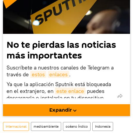
No te pierdas las noticias
más importantes
Suscríbete a nuestros canales de Telegram a
través de
estos
enlaces
.
Ya que la aplicación Sputnik está bloqueada
en el extranjero, en
este enlace
puedes
descargarla e instalarla en tu dispositivo
móvil (¡solo para Android!).
Expandir
También tenemos una cuenta
en la red 
social rusa VK
.
Internacional
medioambiente
océano Índico
Indonesia