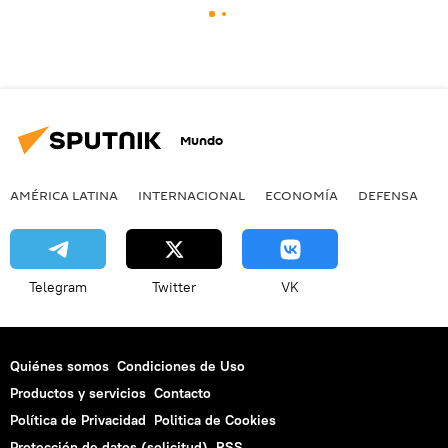
Mundo
AMÉRICA LATINA
INTERNACIONAL
ECONOMÍA
DEFENSA
M
Telegram
Twitter
VK
Quiénes somos
Condiciones de Uso
Productos y servicios
Contacto
Política de Privacidad
Politica de Cookies
Protección de datos (solicitud)
RSS