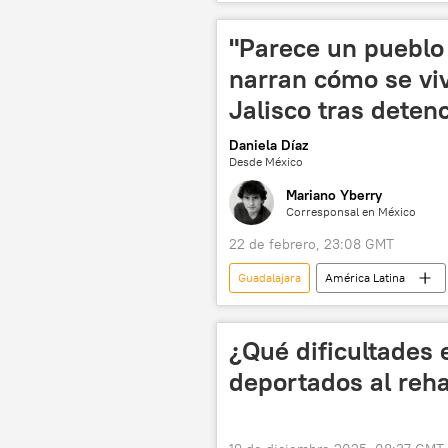
Ciudad de México (CDMX)
M
"Parece un pueblo
narran cómo se viv
Jalisco tras deten
Daniela Díaz
Desde México
Mariano Yberry
Corresponsal en México
22 de febrero, 23:08 GMT
Guadalajara
América Latina
seguridad
sociedad
Secretaría de la Defensa
¿Qué dificultades
deportados al reh