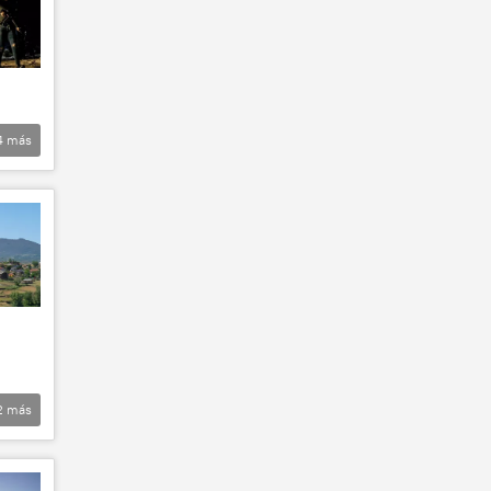
4
más
2
más