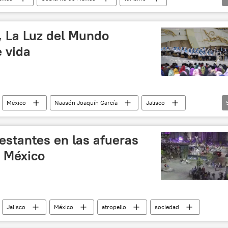
onterrey
FIFA
sociedad
, La Luz del Mundo
 vida
México
Naasón Joaquín García
Jalisco
RI)
Morena
PVEM)
religión
Marcelo Ebrard
estantes en las afueras
n México
Jalisco
México
atropello
sociedad