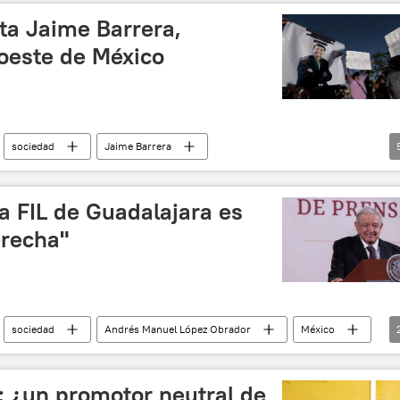
sta Jaime Barrera,
 oeste de México
sociedad
Jaime Barrera
Jalisco
México
secuestro
a FIL de Guadalajara es
erecha"
sociedad
Andrés Manuel López Obrador
México
: ¿un promotor neutral de