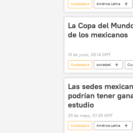
Guadalajara
América Latina
Nemesio Oseguera Cervantes (El Men
CJNG
Cartel de Jalisco Nuev
La Copa del Mundo 
de los mexicanos
13 de junio, 06:14 GMT
Guadalajara
sociedad
Ciu
Copa Mundial de Fútbol de 2026
México
Las sedes mexican
podrían tener gana
estudio
29 de mayo, 07:35 GMT
Guadalajara
América Latina