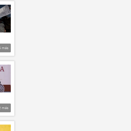
5
más
2
más