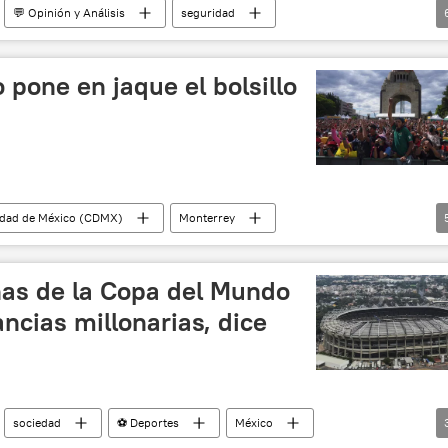
💬 Opinión y Análisis
seguridad
cho)
Ismael 'Mayo' Zambada
Jalisco
México
a Generación
pone en jaque el bolsillo
dad de México (CDMX)
Monterrey
América Latina
⚽ Deportes
fútbol
as de la Copa del Mundo
ncias millonarias, dice
sociedad
⚽ Deportes
México