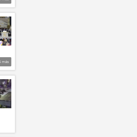
5
más