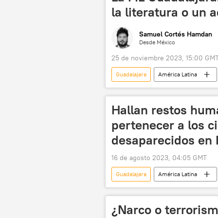
la literatura o un a
Samuel Cortés Hamdan
Desde México
25 de noviembre 2023, 15:00 GM
Guadalajara
América Latina
Ciudad de México (CDMX)
U
literatura
Vladímir Lenin
Hallan restos hum
pertenecer a los c
desaparecidos en 
16 de agosto 2023, 04:05 GMT
Guadalajara
América Latina
Guanajuato
seguridad
¿Narco o terroris