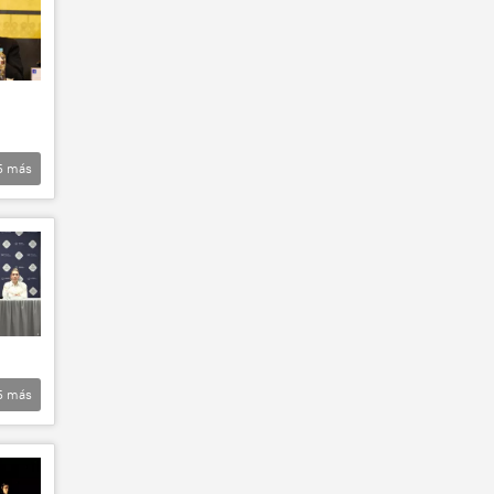
5
más
5
más