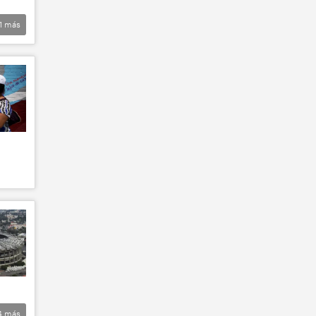
1
más
4
más