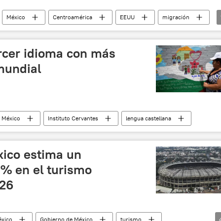
México
Centroamérica
EEUU
migración
ercer idioma con más
mundial
México
Instituto Cervantes
lengua castellana
xico estima un
0% en el turismo
026
xico
Gobierno de México
turismo