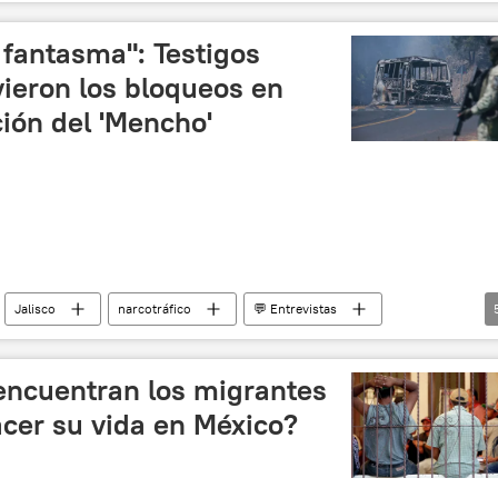
onterrey
Copa Mundial de Fútbol de 2026
 fantasma": Testigos
ieron los bloqueos en
ción del 'Mencho'
Jalisco
narcotráfico
💬 Entrevistas
Nemesio Oseguera Cervantes (El Mencho)
CJNG
 encuentran los migrantes
acer su vida en México?