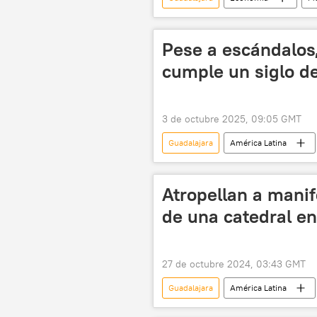
Ciudad de México (CDMX)
M
Pese a escándalos
cumple un siglo de
3 de octubre 2025, 09:05 GMT
Guadalajara
América Latina
Partido Revolucionario Institucional (P
Partido Verde Ecologista de México (
Atropellan a manif
de una catedral e
27 de octubre 2024, 03:43 GMT
Guadalajara
América Latina