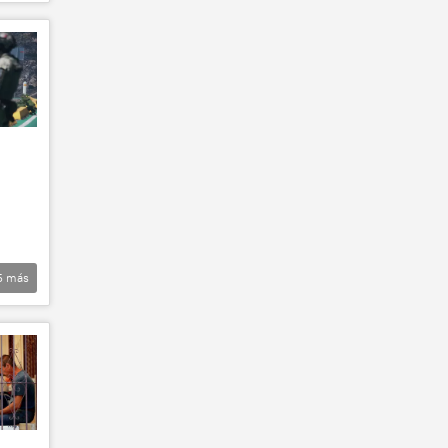
5
más