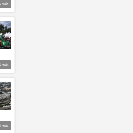
6
más
5
más
3
más