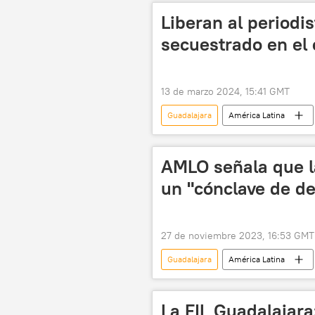
Liberan al periodi
secuestrado en el
13 de marzo 2024, 15:41 GMT
Guadalajara
América Latina
Andrés Manuel López Obrador
desaparición forzada
AMLO señala que l
un "cónclave de d
27 de noviembre 2023, 16:53 GMT
Guadalajara
América Latina
FIL Guadalajara
literatura
La FIL Guadalajara