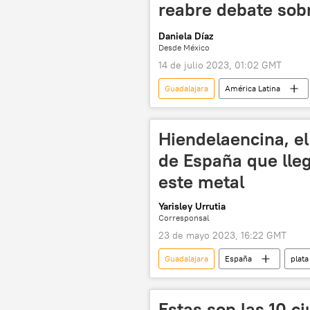
reabre debate sobr
Daniela Díaz
Desde México
14 de julio 2023, 01:02 GMT
Guadalajara
América Latina
terrorismo
Toluca
Hiendelaencina, el
de España que lle
este metal
Yarisley Urrutia
Corresponsal
23 de mayo 2023, 16:22 GMT
Guadalajara
España
plata
industria minera
🧭 Destinos
Estas son las 10 c