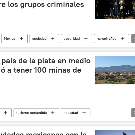
e los grupos criminales
México
sociedad
seguridad
narcotráfico
Jalisco
💬 Opinión y Análisis
 país de la plata en medio
gó a tener 100 minas de
turismo sostenible
sociedad
iudades mexicanas con la