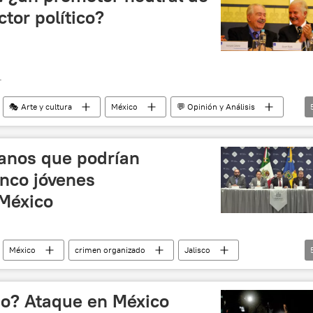
ctor político?
T
🎭 Arte y cultura
México
💬 Opinión y Análisis
niversidad Nacional Autónoma de México (UNAM)
Jalisco
anos que podrían
inco jóvenes
México
México
crimen organizado
Jalisco
violencia
narcotráfico
sociedad
mo? Ataque en México