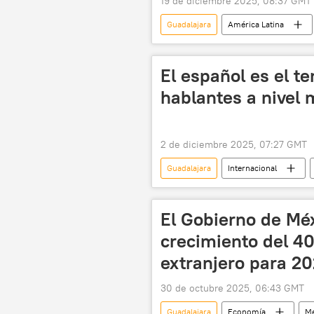
19 de diciembre 2025, 08:37 GMT
Guadalajara
América Latina
sociedad
El español es el t
hablantes a nivel 
2 de diciembre 2025, 07:27 GMT
Guadalajara
Internacional
El Gobierno de Mé
crecimiento del 4
extranjero para 2
30 de octubre 2025, 06:43 GMT
Guadalajara
Economía
Mé