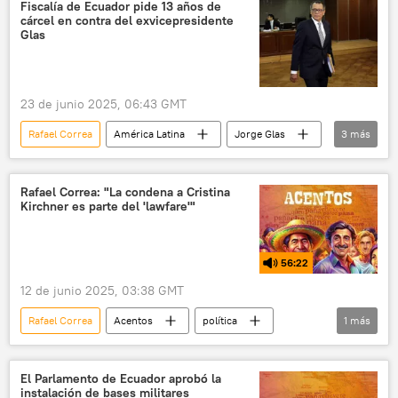
Luiz Inacio Lula da Silva
Brasil
Fiscalía de Ecuador pide 13 años de
cárcel en contra del exvicepresidente
Ecuador
💬 Opinión y Análisis
Glas
lawfare
política
Cristina Fernández de Kirchner
23 de junio 2025, 06:43 GMT
Ollanta Humala
Rafael Correa
América Latina
Jorge Glas
3
más
México
Quito
Ecuador
Rafael Correa: "La condena a Cristina
Kirchner es parte del 'lawfare'"
56:22
12 de junio 2025, 03:38 GMT
Rafael Correa
Acentos
política
1
más
Cristina Fernández de Kirchner
El Parlamento de Ecuador aprobó la
instalación de bases militares