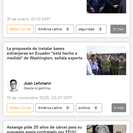
Movimiento Revolución Ciudadana (RC)
31 de enero, 01:10 GMT
Rafael Correa
América Latina
seguridad
10
más
Charles Pennaforte
Hugo Chávez
Brasil
Argentina
La propuesta de instalar bases
extranjeras en Ecuador "está hecho a
Consejo de Defensa Suramericano (CDS)
medida" de Washington, señala experta
Unasur
Ecuador
OTAN
Casa Blanca
Centro de Investigaciones y Desarrollo Nuclear (Bolivia)
Juan Lehmann
Desde Argentina
15 de noviembre 2025, 20:07 GMT
Rafael Correa
América Latina
política
6
más
Daniel Noboa
Washington
Ecuador
EEUU
Casa Blanca
Assange pide 20 años de cárcel para su
supuesto espía contratado por EEUU