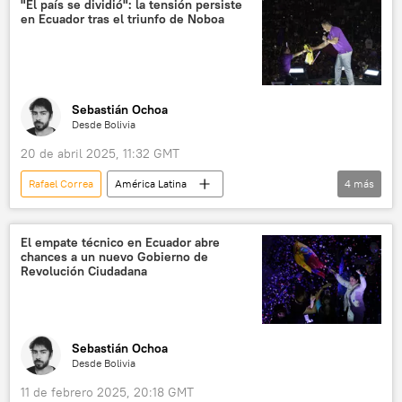
"El país se dividió": la tensión persiste
en Ecuador tras el triunfo de Noboa
Consejo Nacional Electoral (CNE) de Ecuador
💬 Opinión y Análisis
Sebastián Ochoa
Desde Bolivia
20 de abril 2025, 11:32 GMT
Rafael Correa
América Latina
4
más
Daniel Noboa
Luisa González
Ecuador
Venezuela
El empate técnico en Ecuador abre
chances a un nuevo Gobierno de
Consejo Nacional Electoral (CNE) de Ecuador
Revolución Ciudadana
Sebastián Ochoa
Desde Bolivia
11 de febrero 2025, 20:18 GMT