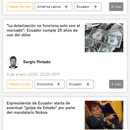
Rafael Correa
América Latina
Ecuador
6
más
Gobierno de Ecuador
Daniel Noboa
Luisa González
política
"La dolarización no funciona solo con el
mercado": Ecuador cumple 25 años de
💬 Opinión y Análisis
elecciones
uso del dólar
Sergio Pintado
9 de enero 2025, 23:20 GMT
Rafael Correa
Economía
Ecuador
4
más
Jamil Mahuad
dólar
💬 Opinión y Análisis
💶 Divisas
Expresidente de Ecuador alerta de
eventual "golpe de Estado" por parte
del mandatario Noboa