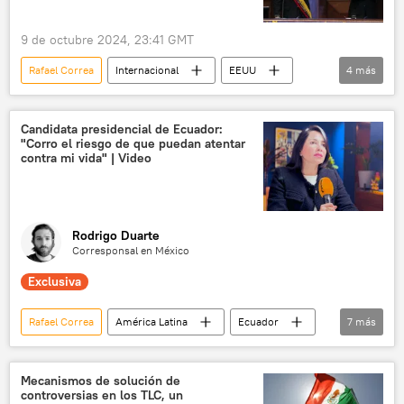
medios de comunicación
9 de octubre 2024, 23:41 GMT
Rafael Correa
Internacional
EEUU
4
más
Jorge Glas
Ecuador
Departamento de Estado (EEUU)
sanciones
Candidata presidencial de Ecuador:
"Corro el riesgo de que puedan atentar
contra mi vida" | Video
Rodrigo Duarte
Corresponsal en México
Exclusiva
Rafael Correa
América Latina
Ecuador
7
más
Daniel Noboa
Claudia Sheinbaum
Andrés Manuel López Obrador
México
Mecanismos de solución de
controversias en los TLC, un
Jorge Glas
💬 Entrevistas
política