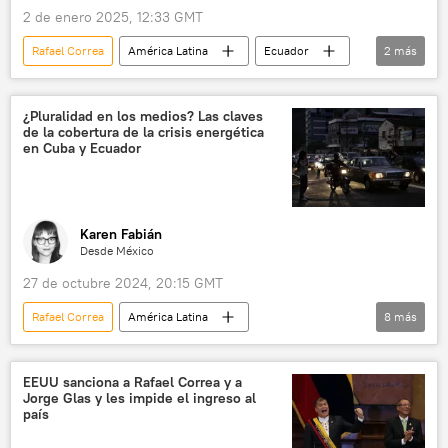
2 de enero 2025, 12:33 GMT
Rafael Correa
América Latina
Ecuador
2
más
Daniel Noboa
política
¿Pluralidad en los medios? Las claves
de la cobertura de la crisis energética
en Cuba y Ecuador
Karen Fabián
Desde México
27 de octubre 2024, 20:15 GMT
Rafael Correa
América Latina
8
más
💬 Opinión y Análisis
Cuba
Ecuador
Daniel Noboa
Andrés Manuel López Obrador
EEUU sanciona a Rafael Correa y a
Jorge Glas y les impide el ingreso al
BBC
país
Universidad Complutense de Madrid (UCM)