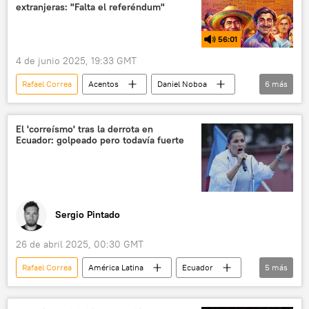
extranjeras: "Falta el referéndum"
56:01
4 de junio 2025, 19:33 GMT
Rafael Correa
Acentos
Daniel Noboa
6
más
política
Ecuador
Guatemala
EEUU
Parlamento de Ecuador
El 'correísmo' tras la derrota en
Ecuador: golpeado pero todavía fuerte
Asamblea Nacional de Ecuador
Sergio Pintado
26 de abril 2025, 00:30 GMT
Rafael Correa
América Latina
Ecuador
5
más
Daniel Noboa
Luisa González
política