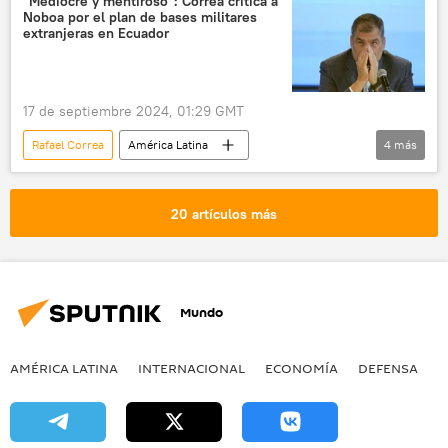
"Mediocre y mentiroso": Correa critica a
Noboa por el plan de bases militares
extranjeras en Ecuador
17 de septiembre 2024, 01:29 GMT
Rafael Correa
América Latina
4
más
Daniel Noboa
Ecuador
EEUU
política
Gobierno de Ecuador
20 artículos más
Mundo
AMÉRICA LATINA
INTERNACIONAL
ECONOMÍA
DEFENSA
M