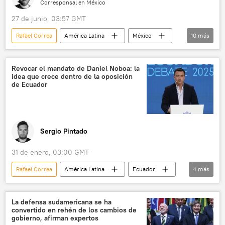
Corresponsal en México
27 de junio, 03:57 GMT
Rafael Correa
América Latina
México
10
más
Movimiento de Regeneración Nacional (Morena)
Claudia Sheinbaum
Revocar el mandato de Daniel Noboa: la
idea que crece dentro de la oposición
Andrés Manuel López Obrador
Venezuela
de Ecuador
Argentina
Néstor Kirchner
Hugo Chávez
Morena
Partido Acción Nacional (PAN)
Sergio Pintado
Partido Revolucionario Institucional (PRI)
31 de enero, 03:00 GMT
Rafael Correa
América Latina
Ecuador
4
más
Daniel Noboa
Consejo Nacional Electoral (CNE) de Ecuador
La defensa sudamericana se ha
convertido en rehén de los cambios de
💬 Opinión y Análisis
gobierno, afirman expertos