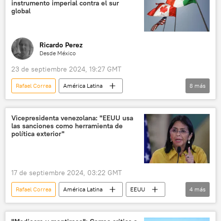
instrumento imperial contra el sur
global
Ricardo Perez
Desde México
23 de septiembre 2024, 19:27 GMT
Rafael Correa
América Latina
8
más
Claudia Sheinbaum
Evo Morales
México
EEUU
Canadá
Vicepresidenta venezolana: "EEUU usa
las sanciones como herramienta de
Müller
política exterior"
CIADI (Centro Internacional de Arreglo de Diferencias Relativas a Inversiones)
Banco Mundial
17 de septiembre 2024, 03:22 GMT
Rafael Correa
América Latina
EEUU
4
más
Delcy Rodríguez
Caracas
BRICS
G7