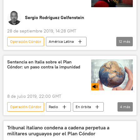
Sergio Rodríguez Gelfenstein
28 de septiembre 2019, 14:28 GMT
Operación Cóndor
América Latina
12
más
Internacional
Blogs
Venezuela
Colombia
Grupo de Lima
Sentencia en Italia sobre el Plan
Cóndor: un paso contra la impunidad
Juan Guaidó
paramilitares
EEUU
Donald Trump
Boris Johnson
ONU
noticias
8 de julio 2019, 22:00 GMT
Operación Cóndor
Radio
En órbita
4
más
Italia
cadena perpetua
militares
torturas
Tribunal italiano condena a cadena perpetua a
militares uruguayos por el Plan Cóndor