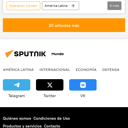
Operación Cóndor
América Latina
8
más
Internacional
🌍 Europa
Uruguay
Roma
Italia
dictadura
20 artículos más
crímenes de lesa humanidad
noticias
Mundo
AMÉRICA LATINA
INTERNACIONAL
ECONOMÍA
DEFENSA
M
Telegram
Twitter
VK
Quiénes somos
Condiciones de Uso
Productos y servicios
Contacto