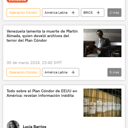
Operación Cóndor
América Latina
BRICS
2
más
Dictadura Militar en Chile (1973-1990)
Augusto Pinochet
Venezuela lamenta la muerte de Martín
Almada, quien develó archivos del
terror del Plan Cóndor
30 de marzo 2024, 23:40 GMT
Operación Cóndor
América Latina
5
más
Gobierno de Venezuela
Venezuela
Martín Almada
sociedad
Paraguay
Todo sobre el Plan Cóndor de EEUU en
América: revelan información inédita
Lucía Barrios