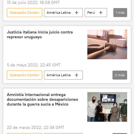
15 de julio 2022, 18:08 GMT
Operación Cóndor
América Latina
Perú
1
más
expresidente
Justicia italiana inicia juicio contra
represor uruguayo
5 de mayo 2022, 22:45 GMT
Operación Cóndor
América Latina
2
más
Uruguay
Italia
🌍 Europa
Amnistía Internacional entrega
documentación sobre desapariciones
durante la guerra sucia a México
22 de marzo 2022, 22:34 GMT