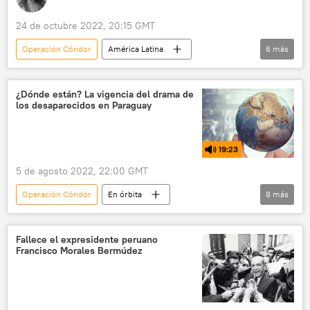
24 de octubre 2022, 20:15 GMT
Operación Cóndor
América Latina
6
más
Uruguay
Argentina
política
Cono Sur
Chile
Bolivia
¿Dónde están? La vigencia del drama de
los desaparecidos en Paraguay
Paraguay
19:23
5 de agosto 2022, 22:00 GMT
Operación Cóndor
En órbita
8
más
Partido Colorado (Paraguay)
Paraguay
Alfredo Stroessner
desaparecidos
Fallece el expresidente peruano
Francisco Morales Bermúdez
dictadura
Taiwán
Nancy Pelosi
📰 Tensiones en torno a Taiwán