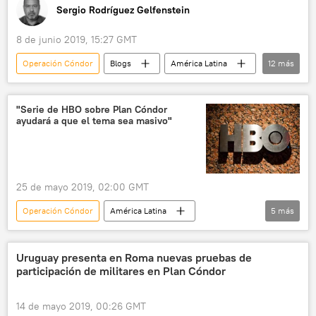
Sergio Rodríguez Gelfenstein
8 de junio 2019, 15:27 GMT
Operación Cóndor
Blogs
América Latina
12
más
Internacional
Salvador Allende
Chile
Sebastián Piñera
historia
"Serie de HBO sobre Plan Cóndor
ayudará a que el tema sea masivo"
dictadura
Augusto Pinochet
Michelle Bachelet
Francis Fukuyama
represión
política
noticias
25 de mayo 2019, 02:00 GMT
Operación Cóndor
América Latina
5
más
Internacional
HBO
🎭 Arte y cultura
sociedad
noticias
Uruguay presenta en Roma nuevas pruebas de
participación de militares en Plan Cóndor
14 de mayo 2019, 00:26 GMT