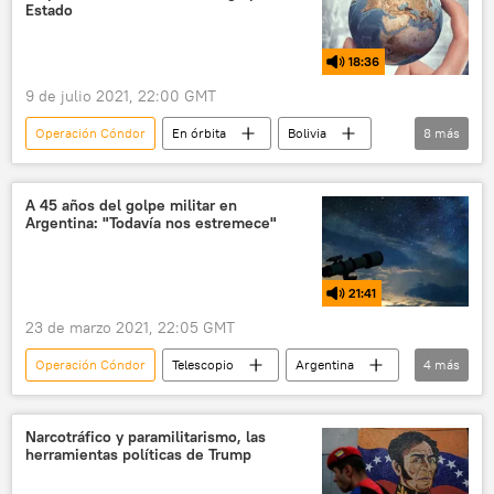
Estado
18:36
9 de julio 2021, 22:00 GMT
Operación Cóndor
En órbita
Bolivia
8
más
Evo Morales
Ecuador
Mauricio Macri
dictadura
A 45 años del golpe militar en
Argentina: "Todavía nos estremece"
Gobierno de Bolivia
Alberto Fernández
Jeanine Áñez
21:41
Bolivia, bajo el nuevo Gobierno de facto de Jeanine Áñez
23 de marzo 2021, 22:05 GMT
Operación Cóndor
Telescopio
Argentina
4
más
dictadura
Abuelas de Plaza de Mayo
Estela de Carlotto
desaparecidos
Narcotráfico y paramilitarismo, las
herramientas políticas de Trump