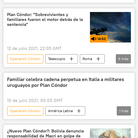
Luiz Inacio Lula da Silva
Juan Manuel Santos
Colombia
Jair Bolsonaro
FARC
Plan Cóndor: "Sobrevivientes y
familiares fueron el motor detrás de la
Iván Márquez
Fuerzas Armadas de Colombia
sentencia"
Gobierno de Brasil
Sérgio Moro
14:52
Histórico acuerdo entre el Gobierno de Colombia y las FARC
12 de julio 2021, 22:05 GMT
Iván Duque
Operación Cóndor
Telescopio
Roma
6
más
Italia
justicia
dictadura
Dictadura cívico-militar en Uruguay (1973-1985)
Familiar celebra cadena perpetua en Italia a militares
uruguayos por Plan Cóndor
cadena perpetua
represión
10 de julio 2021, 00:05 GMT
Operación Cóndor
América Latina
1
más
Uruguay
💬 Entrevistas
¿Nuevo Plan Cóndor?: Bolivia denuncia
responsabilidad de Macri en golpe de