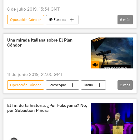
8 de julio 2019, 15:54 GMT
Operación Cóndor
🌍 Europa
6
más
Internacional
América Latina
Italia
Uruguay
cadena perpetua
condena
Una mirada italiana sobre El Plan
Cóndor
noticias
11 de junio 2019, 22:05 GMT
Operación Cóndor
Telescopio
Radio
2
más
dictadura
América del Sur
El fin de la historia. ¿Por Fukuyama? No,
por Sebastián Piñera