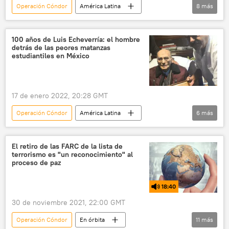
Operación Cóndor
América Latina
8
más
Andrés Manuel López Obrador
México
Partido Revolucionario Institucional (PRI)
100 años de Luis Echeverría: el hombre
detrás de las peores matanzas
Amnistía Internacional
Gobierno de México
estudiantiles en México
'Guerra Sucia'
desaparición forzada
derechos humanos
17 de enero 2022, 20:28 GMT
Operación Cóndor
América Latina
6
más
Universidad Nacional Autónoma de México (UNAM)
Proceso
historia
'Guerra Sucia'
El retiro de las FARC de la lista de
terrorismo es "un reconocimiento" al
Masacre de Tlatelolco
México
proceso de paz
18:40
30 de noviembre 2021, 22:00 GMT
Operación Cóndor
En órbita
11
más