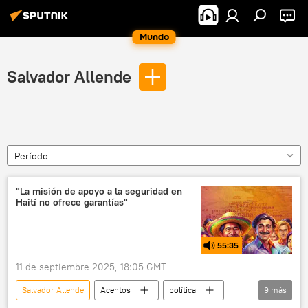
Mundo
Salvador Allende
Período
"La misión de apoyo a la seguridad en
Haití no ofrece garantías"
55:35
11 de septiembre 2025, 18:05 GMT
Salvador Allende
Acentos
política
9
más