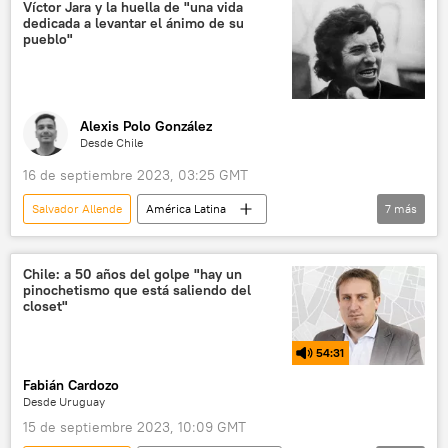
ONU
Dictadura Militar en Chile (1973-1990)
Víctor Jara y la huella de "una vida
dedicada a levantar el ánimo de su
Richard Nixon
Asamblea General de la ONU
pueblo"
Alexis Polo González
Desde Chile
16 de septiembre 2023, 03:25 GMT
Salvador Allende
América Latina
7
más
🎭 Arte y cultura
Víctor Jara
Chile
artistas
música
Chile: a 50 años del golpe "hay un
pinochetismo que está saliendo del
Dictadura Militar en Chile (1973-1990)
closet"
📝 Reportajes
54:31
Fabián Cardozo
Desde Uruguay
15 de septiembre 2023, 10:09 GMT