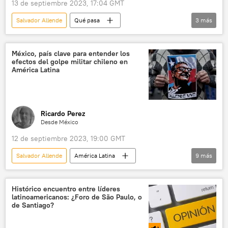
13 de septiembre 2023, 17:04 GMT
Salvador Allende
Qué pasa
3
más
Augusto Pinochet
Moscú
Chile
México, país clave para entender los
efectos del golpe militar chileno en
América Latina
Ricardo Perez
Desde México
12 de septiembre 2023, 19:00 GMT
Salvador Allende
América Latina
9
más
Gabriel Boric
Augusto Pinochet
Cuba
México
Chile
Histórico encuentro entre líderes
latinoamericanos: ¿Foro de São Paulo, o
Unidad Popular
La Moneda
de Santiago?
Dictadura Militar en Chile (1973-1990)