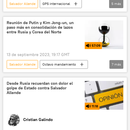
Salvador Allende
GPS internacional
5
más
Richard Nixon
EEUU
Chile
política
Henry Kissinger
Reunión de Putin y Kim Jong-un, un
paso más en consolidación de lazos
entre Rusia y Corea del Norte
57:09
13 de septiembre 2023, 19:17 GMT
Salvador Allende
Octavo mandamiento
7
más
Kim Jong-un
política
Rusia
Vladímir Putin
República Dominicana
Desde Rusia recuerdan con dolor el
golpe de Estado contra Salvador
Haití
Chile
Allende
11:18
Cristian Galindo