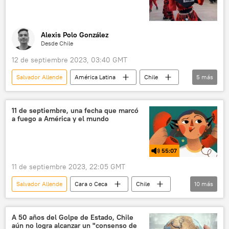
Alexis Polo González
Desde Chile
12 de septiembre 2023, 03:40 GMT
Salvador Allende
América Latina
Chile
5
más
sociedad
Marcela Ríos
Dictadura Militar en Chile (1973-1990)
11 de septiembre, una fecha que marcó
a fuego a América y el mundo
Augusto Pinochet
📝 Reportajes
55:07
11 de septiembre 2023, 22:05 GMT
Salvador Allende
Cara o Ceca
Chile
10
más
Dictadura Militar en Chile (1973-1990)
dictadura
11-S
EEUU
A 50 años del Golpe de Estado, Chile
aún no logra alcanzar un "consenso de