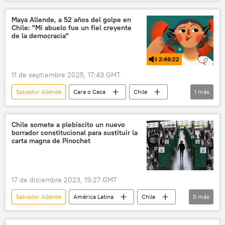
seguridad
Augusto Pinochet
Haití
Chile
Kenia
ONU
Maya Allende, a 52 años del golpe en
Chile: "Mi abuelo fue un fiel creyente
Donald Trump
La Moneda
dictadura
de la democracia"
2:46:22
11 de septiembre 2025, 17:43 GMT
Salvador Allende
Cara o Ceca
Chile
1
más
política
Chile somete a plebiscito un nuevo
borrador constitucional para sustituir la
carta magna de Pinochet
17 de diciembre 2023, 19:27 GMT
Salvador Allende
América Latina
Chile
5
más
📰 Estallido social en Chile
Augusto Pinochet