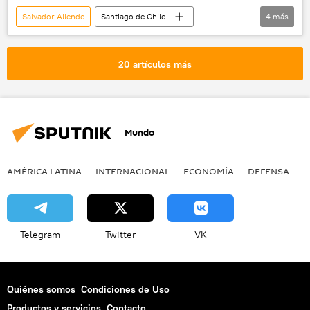
Salvador Allende
Santiago de Chile
4
más
Moscú
América Latina
Chile
Dictadura Militar en Chile (1973-1990)
20 artículos más
📝 Reportajes
Mundo
AMÉRICA LATINA
INTERNACIONAL
ECONOMÍA
DEFENSA
M
Telegram
Twitter
VK
Quiénes somos
Condiciones de Uso
Productos y servicios
Contacto