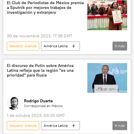
Gabriel Boric
Punta Arenas
El Club de Periodistas de México premia
a Sputnik por mejores trabajos de
plebiscito
investigación y extranjero
30 de noviembre 2023, 17:38 GMT
Salvador Allende
América Latina
6
más
Augusto Pinochet
política
Chile
EEUU
México
El discurso de Putin sobre América
Latina refleja que la región "es una
Sputnik (medio de comunicación)
prioridad" para Rusia
Rodrigo Duarte
Corresponsal en México
1 de octubre 2023, 00:55 GMT
Salvador Allende
América Latina
9
más