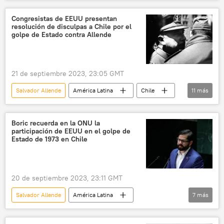
Vladímir Putin
Rusia
BRICS
México
💬 Opinión y Análisis
Congresistas de EEUU presentan
resolución de disculpas a Chile por el
Duma Estatal de Rusia
Fidel Castro
golpe de Estado contra Allende
EEUU
Partido del Trabajo (PT)
21 de septiembre 2023, 23:05 GMT
Salvador Allende
América Latina
Chile
11
más
Bernie Sanders
Richard Nixon
EEUU
CIA
Augusto Pinochet
Boric recuerda en la ONU la
participación de EEUU en el golpe de
Orlando Letelier
historia
Estado de 1973 en Chile
Washington
Cámara de Representantes de EEUU
20 de septiembre 2023, 23:11 GMT
Alexandria Ocasio-Cortez
Salvador Allende
América Latina
7
más
Organización de Estados Americanos (OEA)
Gabriel Boric
Chile
EEUU