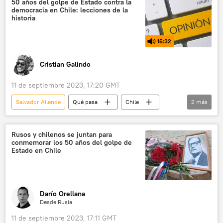
50 años del golpe de Estado contra la
democracia en Chile: lecciones de la
política
Chile
historia
Dictadura Militar en Chile (1973-1990)
15:32
💬 Entrevistas
Cristian Galindo
11 de septiembre 2023, 17:20 GMT
Salvador Allende
Qué pasa
Chile
2
más
EEUU
política
Rusos y chilenos se juntan para
conmemorar los 50 años del golpe de
Estado en Chile
Darío Orellana
Desde Rusia
11 de septiembre 2023, 17:11 GMT