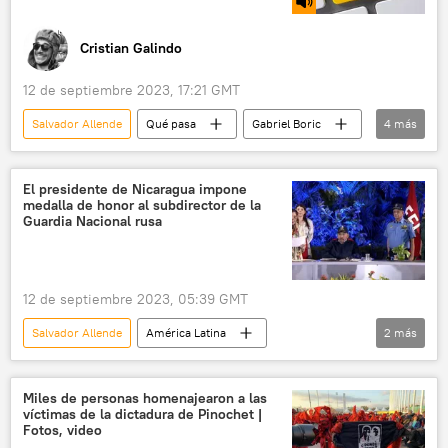
💬 Opinión y Análisis
Cristian Galindo
12 de septiembre 2023, 17:21 GMT
Salvador Allende
Qué pasa
Gabriel Boric
4
más
Chile
Venezuela
Cuba
Foro de São Paulo
El presidente de Nicaragua impone
medalla de honor al subdirector de la
Guardia Nacional rusa
12 de septiembre 2023, 05:39 GMT
Salvador Allende
América Latina
2
más
Nicaragua
Centroamérica
Rusia
Miles de personas homenajearon a las
víctimas de la dictadura de Pinochet |
Fotos, video