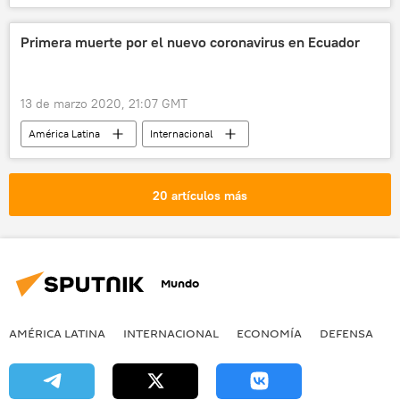
Ciencia
dinosaurios
prehistoria
Ecuador
noticias
Primera muerte por el nuevo coronavirus en Ecuador
13 de marzo 2020, 21:07 GMT
América Latina
Internacional
Ecuador
coronavirus
📰 El coronavirus en Ecuador
noticias
20 artículos más
Mundo
AMÉRICA LATINA
INTERNACIONAL
ECONOMÍA
DEFENSA
M