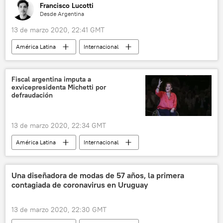
Francisco Lucotti
Desde Argentina
13 de marzo 2020, 22:41 GMT
América Latina
Internacional
Argentina
coronavirus
Economía
coronavirus en América Latina
noticias
Fiscal argentina imputa a
exvicepresidenta Michetti por
defraudación
13 de marzo 2020, 22:34 GMT
América Latina
Internacional
Argentina
Gabriela Michetti
justicia
noticias
Una diseñadora de modas de 57 años, la primera
contagiada de coronavirus en Uruguay
13 de marzo 2020, 22:30 GMT