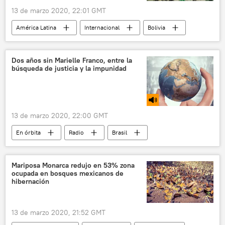
13 de marzo 2020, 22:01 GMT
América Latina
Internacional
Bolivia
coronavirus
El coronavirus en Bolivia
noticias
Dos años sin Marielle Franco, entre la
búsqueda de justicia y la impunidad
13 de marzo 2020, 22:00 GMT
En órbita
Radio
Brasil
Marielle Franco
Jair Bolsonaro
coronavirus en Europa
Mariposa Monarca redujo en 53% zona
ocupada en bosques mexicanos de
📰 El coronavirus en España
hibernación
pandemia de coronavirus
coronavirus en América Latina
Uruguay
13 de marzo 2020, 21:52 GMT
EEUU
Donald Trump
España