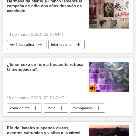
Hermana de Marielle Franco lamenta la
campaña de odio dos años después de
asesinato
13 de marzo 2020, 22:15 GMT
América Latina
Internacional
Marielle Franco
Brasil
asesinato
noticias
¿Tener sexo en forma frecuente retrasa
la menopausia?
13 de marzo 2020, 22:10 GMT
Zona violeta
Radio
menopausia
vida sexual
sexo
Río de Janeiro suspende clases,
eventos culturales y visitas a la cárcel