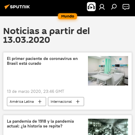
Mundo
Noticias a partir del
13.03.2020
El primer paciente de coronavirus en
Brasil está curado
13 de marzo 2020, 23:46 GMT
América Latina
Internacional
coronavirus
Brasil
coronavirus en América Latina
noticias
La pandemia de 1918 y la pandemia
actual: ¿la historia se repite?