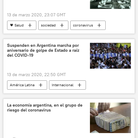
13 de marzo 2020, 23:07 GMT
💗 Salud
sociedad
coronavirus
pandemia de coronavirus
pandemia
gripe
COVID-19
noticias
Suspenden en Argentina marcha por
aniversario de golpe de Estado a raíz
del COVID-19
13 de marzo 2020, 22:50 GMT
América Latina
Internacional
coronavirus
Argentina
coronavirus en América Latina
noticias
La economía argentina, en el grupo de
riesgo del coronavirus