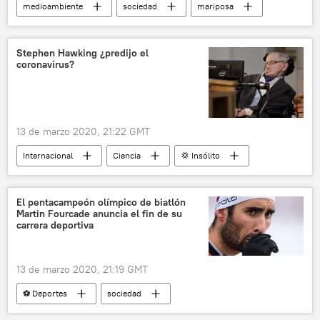
medioambiente
sociedad
mariposa
🌍 Europa
México
ecología
noticias
Stephen Hawking ¿predijo el
coronavirus?
13 de marzo 2020, 21:22 GMT
Internacional
Ciencia
💢 Insólito
sociedad
Stephen Hawking
coronavirus
pandemia de coronavirus
El pentacampeón olímpico de biatlón
Martin Fourcade anuncia el fin de su
COVID-19
noticias
carrera deportiva
13 de marzo 2020, 21:19 GMT
⚽ Deportes
sociedad
Martin Fourcade
biatlón
noticias