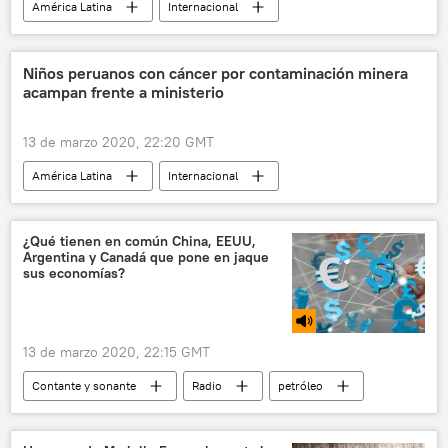
América Latina
Internacional
Uruguay
coronavirus
El coronavirus en Uruguay
Niños peruanos con cáncer por contaminación minera
acampan frente a ministerio
coronavirus en América Latina
noticias
13 de marzo 2020, 22:20 GMT
América Latina
Internacional
contaminación
Perú
niños
cáncer
noticias
¿Qué tienen en común China, EEUU,
Argentina y Canadá que pone en jaque
sus economías?
13 de marzo 2020, 22:15 GMT
Contante y sonante
Radio
petróleo
OPEP
fracking