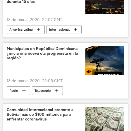
durante 15 días
13 de marzo 2020, 22:07 GMT
América Latina
Internacional
coronavirus
Brasil
Río de Janeiro
coronavirus en América Latina
noticias
Municipales en República Dominicana:
¿inicia una nueva ola progresista en la
región?
13 de marzo 2020, 22:05 GMT
Radio
Telescopio
República Dominicana
Partido de la Liberación Dominicana
Comunidad internacional promete a
Bolivia más de $100 millones para
elecciones
enfrentar coronavirus