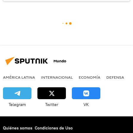
Mundo
AMÉRICA LATINA
INTERNACIONAL
ECONOMÍA
DEFENSA
M
Telegram
Twitter
VK
Quiénes somos
Condiciones de Uso