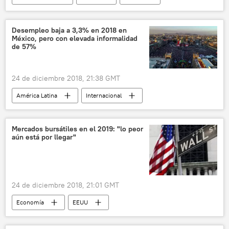
petróleo
ganancias
pacto
noticias
Desempleo baja a 3,3% en 2018 en
México, pero con elevada informalidad
de 57%
24 de diciembre 2018, 21:38 GMT
América Latina
Internacional
México
Economía
mercado laboral
noticias
Mercados bursátiles en el 2019: "lo peor
aún está por llegar"
24 de diciembre 2018, 21:01 GMT
Economía
EEUU
📈 Mercados y finanzas
Internacional