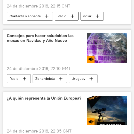
24 de diciembre 2018, 22:15 GMT
Contante y sonante
Radio
dólar
plataforma online
América Latina
🌍 Europa
📈 Mercados y finanzas
Consejos para hacer saludables las
mesas en Navidad y Año Nuevo
24 de diciembre 2018, 22:10 GMT
Radio
Zona violeta
Uruguay
Chile
Argentina
Paraguay
Año Nuevo
Navidad
Nochevieja
¿A quién representa la Unión Europea?
Nochebuena
🥚 Alimentación
sobrepeso
menú
comida saludable
24 de diciembre 2018, 22:05 GMT