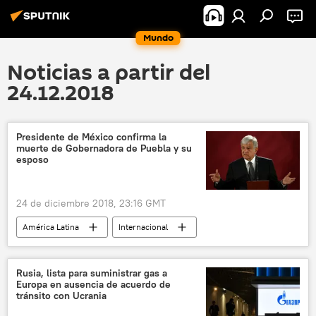
Mundo
Noticias a partir del
24.12.2018
Presidente de México confirma la
muerte de Gobernadora de Puebla y su
esposo
24 de diciembre 2018, 23:16 GMT
América Latina
Internacional
México
Andrés Manuel López Obrador
accidente
helicópteros
noticias
Rusia, lista para suministrar gas a
Europa en ausencia de acuerdo de
tránsito con Ucrania