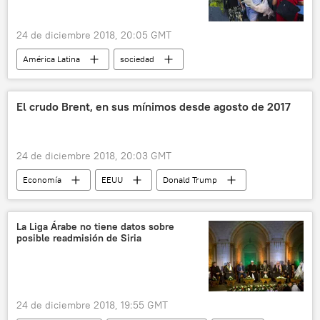
24 de diciembre 2018, 20:05 GMT
América Latina
sociedad
🎭 Arte y cultura
Internacional
Cuba
Navidad
Nochebuena
El crudo Brent, en sus mínimos desde agosto de 2017
comida
festejos
platos
cena
noticias
24 de diciembre 2018, 20:03 GMT
Economía
EEUU
Donald Trump
crudo
petróleo
noticias
La Liga Árabe no tiene datos sobre
posible readmisión de Siria
24 de diciembre 2018, 19:55 GMT