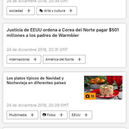
24 de diciembre 2018, 20:34 GMT
sociedad
🎭 Arte y cultura
Internacional
América del Norte
EEUU
América del Norte
Navidad
Justicia de EEUU ordena a Corea del Norte pagar $501
millones a los padres de Warmbier
Kwanzaa
festejos
tradiciones
afrodescendientes
🌍 África
24 de diciembre 2018, 20:31 GMT
noticias
Internacional
América del Norte
EEUU
Corea del Norte
indemnización
🌏 Asia
educación
Los platos típicos de Navidad y
Nochevieja en diferentes países
noticias
13
24 de diciembre 2018, 20:29 GMT
Multimedia
📷 Fotos
EEUU
Francia
Reino Unido
Polonia