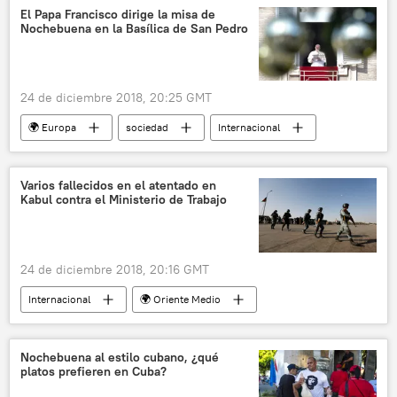
Japón
República Checa
Rumanía
El Papa Francisco dirige la misa de
Nochebuena en la Basílica de San Pedro
Austria
Portugal
Islandia
Navidad
Nochevieja
fiesta
platos
Rusia
España
24 de diciembre 2018, 20:25 GMT
🌍 Europa
sociedad
Internacional
religión
Vaticano
Papa Francisco
Navidad
misa
noticias
Varios fallecidos en el atentado en
Kabul contra el Ministerio de Trabajo
24 de diciembre 2018, 20:16 GMT
Internacional
🌍 Oriente Medio
Afganistán
ataque
explosiones
víctimas
noticias
Nochebuena al estilo cubano, ¿qué
platos prefieren en Cuba?