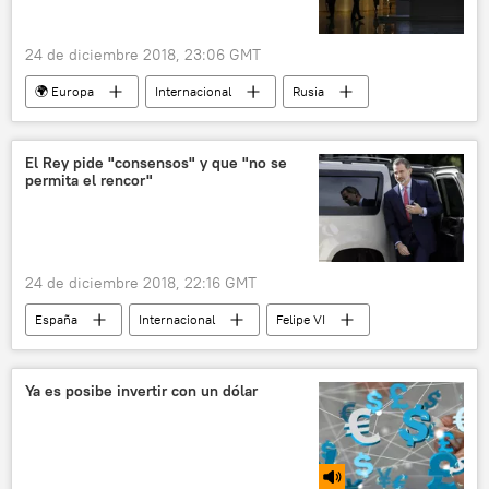
24 de diciembre 2018, 23:06 GMT
🌍 Europa
Internacional
Rusia
Ucrania
Gazprom
gas
tránsito
noticias
El Rey pide "consensos" y que "no se
permita el rencor"
24 de diciembre 2018, 22:16 GMT
España
Internacional
Felipe VI
discurso
Navidad
noticias
Ya es posibe invertir con un dólar