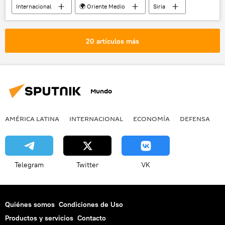
Internacional
🌍 Oriente Medio
Siria
Liga Árabe
suspensión
miembros
noticias
20 artículos más
Mundo
AMÉRICA LATINA
INTERNACIONAL
ECONOMÍA
DEFENSA
M
Telegram
Twitter
VK
Quiénes somos
Condiciones de Uso
Productos y servicios
Contacto