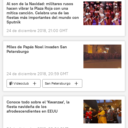
noticias
Al son de la Navidad: militares rusos
hacen vibrar la Plaza Roja con una
mítica canción. Celebra una de las
fiestas más importantes del mundo con
Sputnik
24 de diciembre 2018, 21:00 GMT
Miles de Papás Noel invaden San
Petersburgo
24 de diciembre 2018, 20:59 GMT
📹 Videoclub
San Petersburgo
Papá Noel
Navidad
carrera
Conoce todo sobre el 'Kwanzaa', la
fiesta navideña de los
afrodescendientes en EEUU