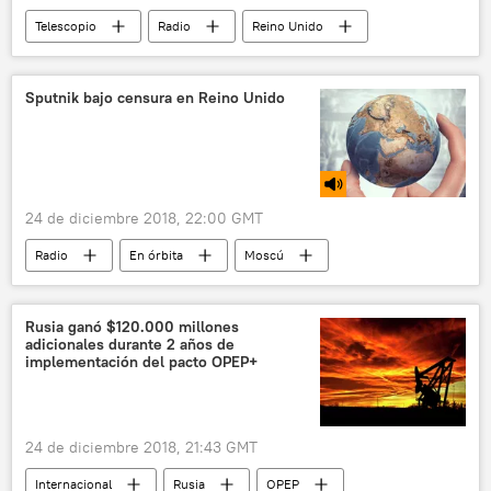
Telescopio
Radio
Reino Unido
Alemania
Francia
Theresa May
Mariano Rajoy
Emmanuel Macron
Sputnik bajo censura en Reino Unido
migración
España
🌍 Europa
política
24 de diciembre 2018, 22:00 GMT
Radio
En órbita
Moscú
Reino Unido
Edimburgo
Adolf Hitler
Margarita Simonián
Rusia ganó $120.000 millones
adicionales durante 2 años de
Sputnik (medio de comunicación)
RT
implementación del pacto OPEP+
The Times
periodistas
censura
medios británicos
Rusia
Brexit
24 de diciembre 2018, 21:43 GMT
Kremlin
Internacional
Rusia
OPEP