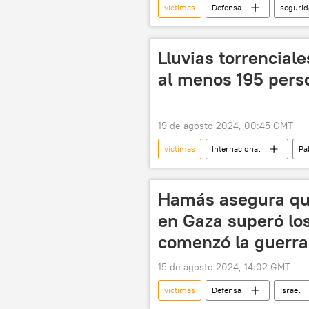
víctimas
Defensa
segurid
Gobierno de Siria
ataque
Lluvias torrencial
al menos 195 pers
19 de agosto 2024, 00:45 GMT
víctimas
Internacional
Pa
lluvias
lluvias torrenciales
Hamás asegura qu
en Gaza superó lo
comenzó la guerra
15 de agosto 2024, 14:02 GMT
víctimas
Defensa
Israel