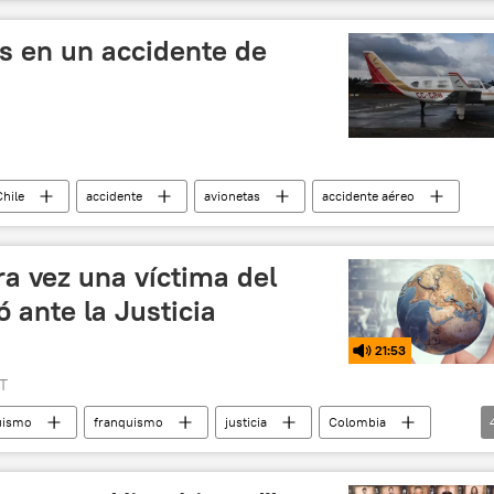
🛡️ Zonas de conflicto
🌍 Oriente Medio
s en un accidente de
Chile
accidente
avionetas
accidente aéreo
a vez una víctima del
 ante la Justicia
21:53
T
uismo
franquismo
justicia
Colombia
idad cibernética
ataque