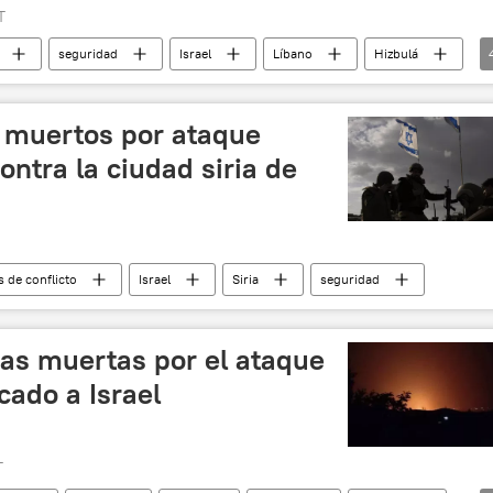
T
seguridad
Israel
Líbano
Hizbulá
es armados
📰 Operación Flechas del Norte
s muertos por ataque
contra la ciudad siria de
s de conflicto
Israel
Siria
seguridad
as muertas por el ataque
cado a Israel
T