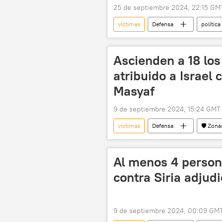
25 de septiembre 2024, 22:15 GM
víctimas
Defensa
política
ONU
Hamás
ataqu
Ascienden a 18 lo
atribuido a Israel 
Masyaf
9 de septiembre 2024, 15:24 GMT
víctimas
Defensa
🛡️ Zona
Al menos 4 person
contra Siria adjudi
9 de septiembre 2024, 00:09 GM