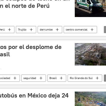
n el norte de Perú
Perú
Trujillo
derrumbe
centro comercial
os por el desplome de
asil
T
sociedad
seguridad
Brasil
Rio Grande do Sul
utobús en México deja 24