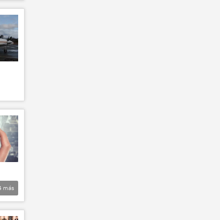
4
más