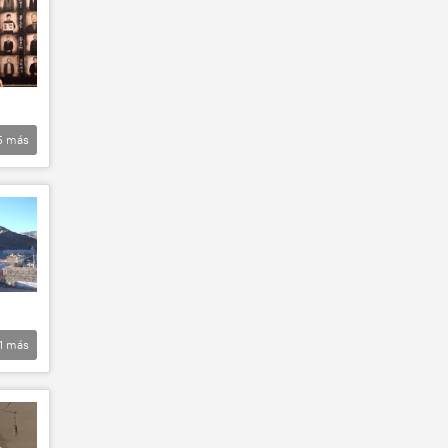
5
más
1
más