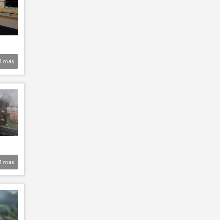
1
más
1
más