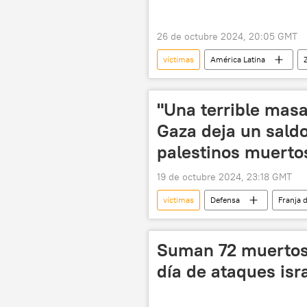
26 de octubre 2024, 20:05 GMT
víctimas
América Latina
autopista
accidente
"Una terrible masa
Gaza deja un sald
palestinos muerto
19 de octubre 2024, 23:18 GMT
víctimas
Defensa
Franja 
ataques armados
Suman 72 muertos 
día de ataques isr