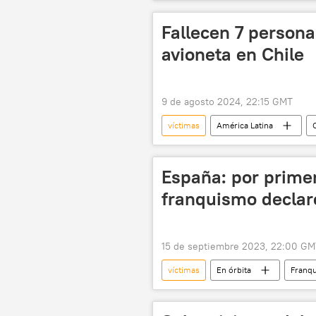
📰 Conflicto palestino-israelí
Fallecen 7 persona
avioneta en Chile
9 de agosto 2024, 22:15 GMT
víctimas
América Latina
España: por primer
franquismo declaró
15 de septiembre 2023, 22:00 GM
víctimas
En órbita
Franq
Chile
Panamá
segur