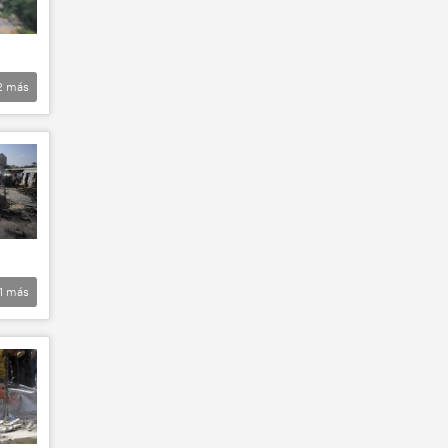
2
más
1
más