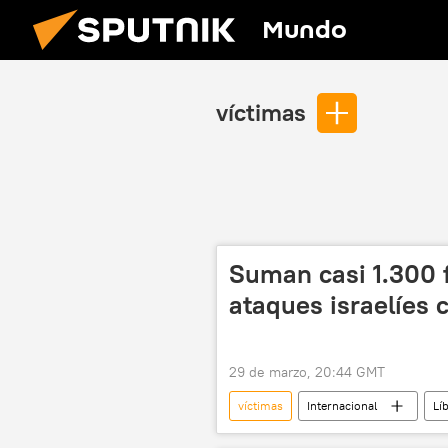
Mundo
víctimas
Suman casi 1.300 f
ataques israelíes 
29 de marzo, 20:44 GMT
víctimas
Internacional
Lí