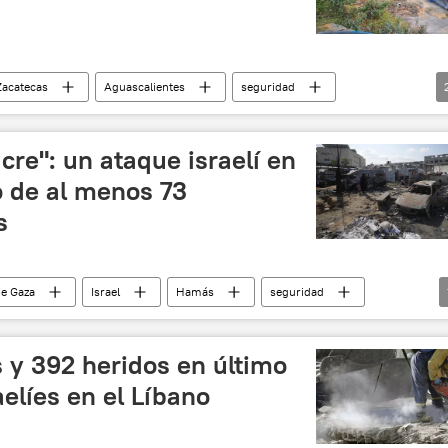
Zacatecas
Aguascalientes
seguridad
cre": un ataque israelí en
o de al menos 73
s
de Gaza
Israel
Hamás
seguridad
y 392 heridos en último
aelíes en el Líbano