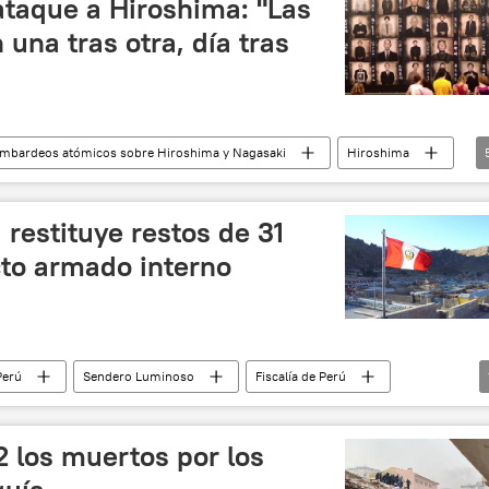
ataque a Hiroshima: "Las
una tras otra, día tras
mbardeos atómicos sobre Hiroshima y Nagasaki
Hiroshima
anidad
crímenes de guerra
EEUU
 restituye restos de 31
cto armado interno
Perú
Sendero Luminoso
Fiscalía de Perú
 los muertos por los