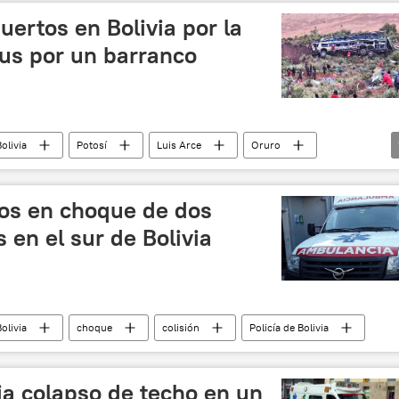
ertos en Bolivia por la
us por un barranco
olivia
Potosí
Luis Arce
Oruro
os en choque de dos
 en el sur de Bolivia
olivia
choque
colisión
Policía de Bolivia
ja colapso de techo en un