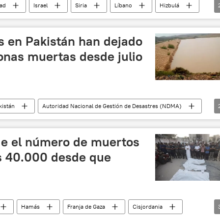
ad
Israel
Siria
Líbano
Hizbulá
es en Pakistán han dejado
onas muertas desde julio
kistán
Autoridad Nacional de Gestión de Desastres (NDMA)
e el número de muertos
s 40.000 desde que
Hamás
Franja de Gaza
Cisjordania