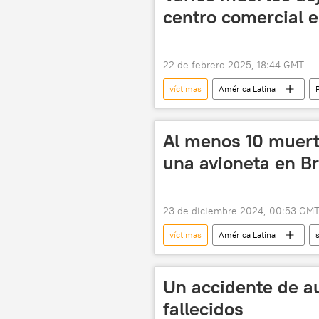
centro comercial e
22 de febrero 2025, 18:44 GMT
víctimas
América Latina
tragedia
Al menos 10 muert
una avioneta en Br
23 de diciembre 2024, 00:53 GM
víctimas
América Latina
avionetas
Un accidente de a
fallecidos