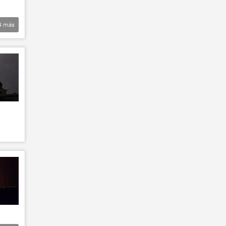
4
más