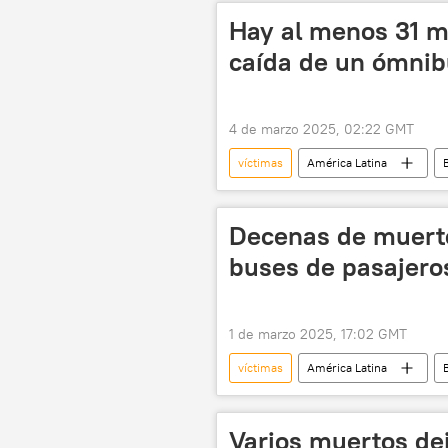
Hay al menos 31 mu
caída de un ómnib
4 de marzo 2025, 02:22 GMT
víctimas
América Latina
B
sociedad
Decenas de muert
buses de pasajeros
1 de marzo 2025, 17:02 GMT
víctimas
América Latina
B
Varios muertos de