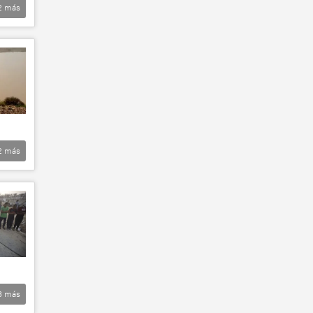
2
más
2
más
3
más