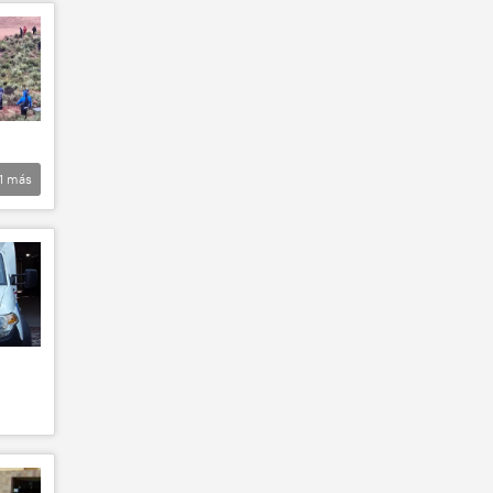
1
más