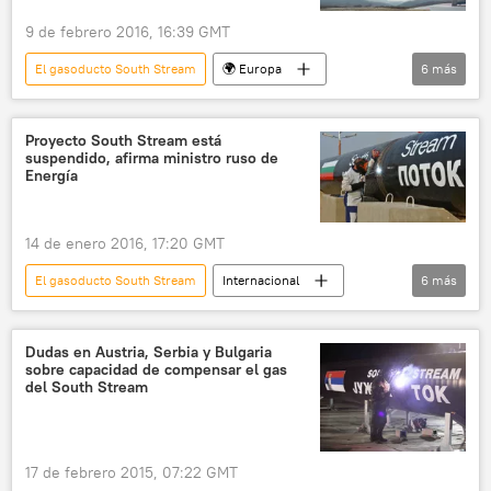
9 de febrero 2016, 16:39 GMT
El gasoducto South Stream
🌍 Europa
6
más
Internacional
Rusia
Economía
South Stream
Unión Europea (UE)
Proyecto South Stream está
suspendido, afirma ministro ruso de
noticias
Energía
14 de enero 2016, 17:20 GMT
El gasoducto South Stream
Internacional
6
más
Rusia
Alexandr Nóvak
South Stream
suspensión
Dudas en Austria, Serbia y Bulgaria
sobre capacidad de compensar el gas
gasoducto
noticias
del South Stream
17 de febrero 2015, 07:22 GMT