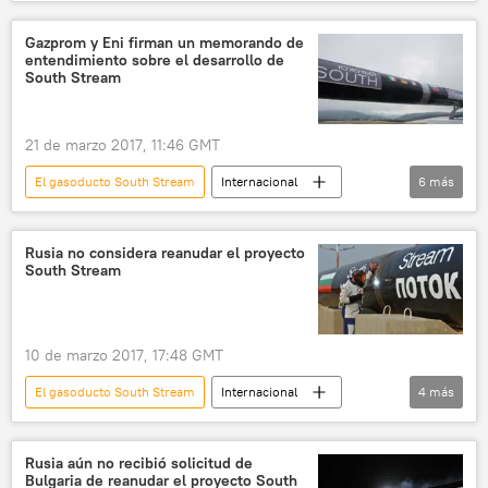
📈 Mercados y finanzas
TurkStream (gasoducto)
Países Bajos
Gazprom y Eni firman un memorando de
entendimiento sobre el desarrollo de
🌍 Europa
exportaciones
South Stream
📰 Consecuencias económicas de las sanciones occidentales contra Rusia
🏛️ Compañías
21 de marzo 2017, 11:46 GMT
El gasoducto South Stream
Internacional
6
más
Rusia
Economía
Gazprom
Eni
South Stream
noticias
Rusia no considera reanudar el proyecto
South Stream
10 de marzo 2017, 17:48 GMT
El gasoducto South Stream
Internacional
4
más
Rusia
Alexandr Nóvak
South Stream
noticias
Rusia aún no recibió solicitud de
Bulgaria de reanudar el proyecto South