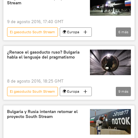
Stream
9 de agosto 2016, 17:40 GMT
El gasoducto South Stream
🌍 Europa
6
más
Internacional
Rusia
Bulgaria
Alexandr Nóvak
South Stream
¿Renace el gasoducto ruso? Bulgaria
habla el lenguaje del pragmatismo
noticias
8 de agosto 2016, 18:25 GMT
El gasoducto South Stream
🌍 Europa
9
más
Internacional
Rusia
Economía
Bulgaria
Grecia
South Stream
Bulgaria y Rusia intentan retomar el
proyecto South Stream
gasoducto
Unión Europea (UE)
noticias