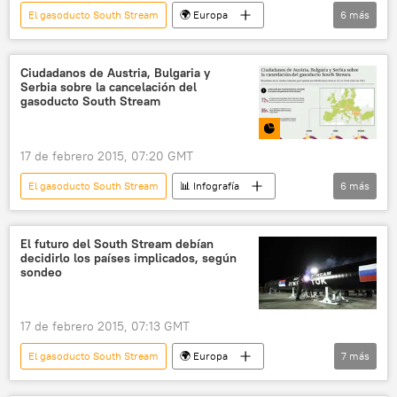
El gasoducto South Stream
🌍 Europa
6
más
Internacional
Bulgaria
Serbia
Austria
South Stream
noticias
Ciudadanos de Austria, Bulgaria y
Serbia sobre la cancelación del
gasoducto South Stream
17 de febrero 2015, 07:20 GMT
El gasoducto South Stream
📊 Infografía
6
más
Multimedia
Bulgaria
Serbia
Austria
South Stream
Rusia
El futuro del South Stream debían
decidirlo los países implicados, según
sondeo
17 de febrero 2015, 07:13 GMT
El gasoducto South Stream
🌍 Europa
7
más
Internacional
Bulgaria
Serbia