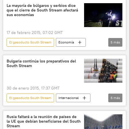
Austria
South Stream
encuesta
La mayoría de búlgaros y serbios dice
que el cierre de South Stream afectará
noticias
sus economías
17 de febrero 2015, 07:02 GMT
El gasoducto South Stream
Economía
5
más
Bulgaria
Serbia
South Stream
Rusia
noticias
Bulgaria continúa los preparativos del
South Stream
30 de enero 2015, 17:37 GMT
El gasoducto South Stream
Internacional
6
más
Economía
Bulgaria
Rosen Plevneliev
South Stream
Rusia faltará a la reunión de países de
la UE que debían beneficiarse del South
Rusia
noticias
Stream