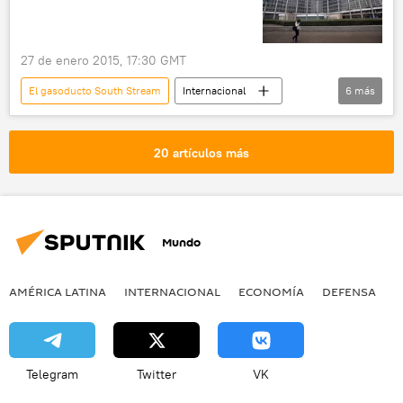
27 de enero 2015, 17:30 GMT
El gasoducto South Stream
Internacional
6
más
política
Rusia
Comisión Europea
South Stream
🌍 Europa
noticias
20 artículos más
Mundo
AMÉRICA LATINA
INTERNACIONAL
ECONOMÍA
DEFENSA
M
Telegram
Twitter
VK