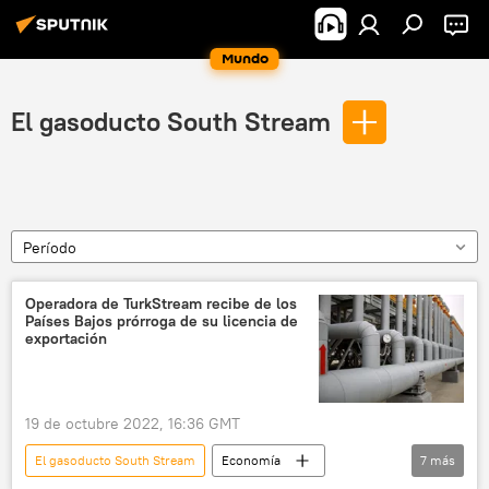
Mundo
El gasoducto South Stream
Período
Operadora de TurkStream recibe de los
Países Bajos prórroga de su licencia de
exportación
19 de octubre 2022, 16:36 GMT
El gasoducto South Stream
Economía
7
más