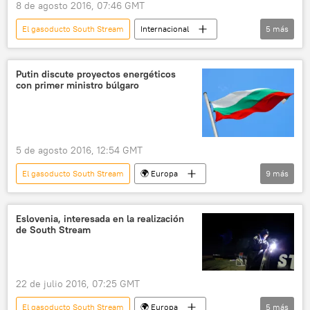
8 de agosto 2016, 07:46 GMT
El gasoducto South Stream
Internacional
5
más
Bulgaria
Boiko Borísov
South Stream
Rusia
noticias
Putin discute proyectos energéticos
con primer ministro búlgaro
5 de agosto 2016, 12:54 GMT
El gasoducto South Stream
🌍 Europa
9
más
Internacional
Rusia
Economía
Bulgaria
Vladímir Putin
Eslovenia, interesada en la realización
de South Stream
Boiko Borísov
South Stream
conversación telefónica
noticias
22 de julio 2016, 07:25 GMT
El gasoducto South Stream
🌍 Europa
5
más