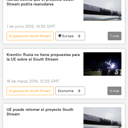
Stream podría reanudarse
energética
negociaciones
Rusia
noticias
1 de junio 2016, 14:50 GMT
El gasoducto South Stream
🌍 Europa
7
más
Internacional
Grecia
Nikos Xydakis
South Stream
sanciones
Kremlin: Rusia no tiene propuestas para
la UE sobre el South Stream
Unión Europea (UE)
noticias
18 de marzo 2016, 12:05 GMT
El gasoducto South Stream
Economía
9
más
Dmitri Peskov
Comisión Europea
South Stream
gasoducto
gas
UE puede retomar el proyecto South
Stream
Rusia
Unión Europea (UE)
TurkStream (gasoducto)
noticias