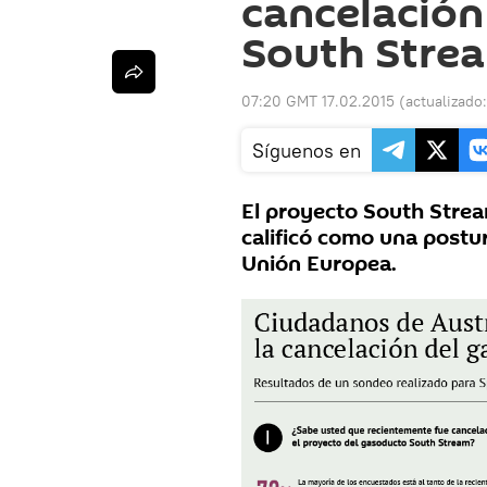
cancelación
South Stre
07:20 GMT 17.02.2015
(actualizado
Síguenos en
El proyecto South Strea
calificó como una postur
Unión Europea.