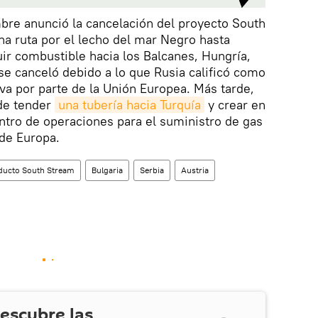
mbre anunció la cancelación del proyecto South
a ruta por el lecho del mar Negro hasta
uir combustible hacia los Balcanes, Hungría,
o se canceló debido a lo que Rusia calificó como
va por parte de la Unión Europea. Más tarde,
de tender
una tubería hacia Turquía
y crear en
entro de operaciones para el suministro de gas
 de Europa.
ducto South Stream
Bulgaria
Serbia
Austria
escubre las