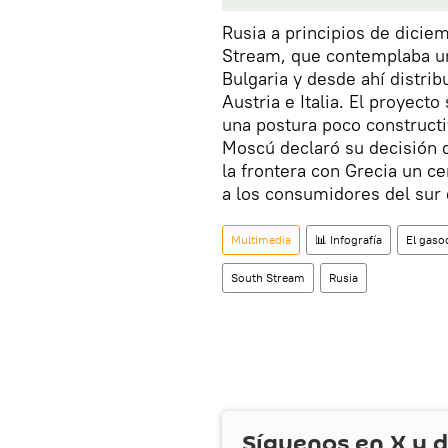
Rusia a principios de dicie
Stream, que contemplaba un
Bulgaria y desde ahí distrib
Austria e Italia. El proyect
una postura poco constructi
Moscú declaró su decisión 
la frontera con Grecia un c
a los consumidores del sur
Multimedia
📊 Infografía
El gaso
South Stream
Rusia
Síguenos en
X
y d