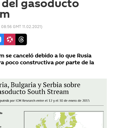
 del gasoducto
am
:
08:56 GMT 11.02.2021
)
m se canceló debido a lo que Rusia
a poco constructiva por parte de la