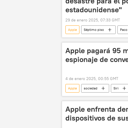
desastre para el p
estadounidense"
29 de enero 2025, 07:33 GMT
Apple
Séptimo piso
Paco
Occidente
China
O
DeepSeek
Apple pagará 95 m
espionaje de conv
4 de enero 2025, 00:55 GMT
Apple
sociedad
Siri
Apple enfrenta de
dispositivos de s