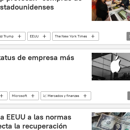
 estadounidenses
ld Trump
EEUU
The New York Times
nzas
China
status de empresa más
Microsoft
📈 Mercados y finanzas
 a EEUU a las normas
ecta la recuperación