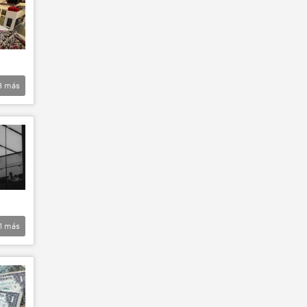
3
más
1
más