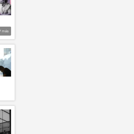
7
más