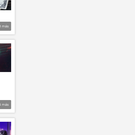
3
más
4
más