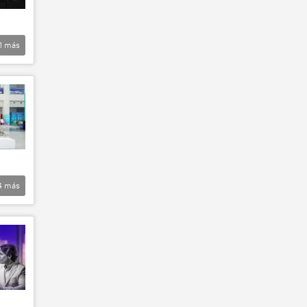
1
más
4
más