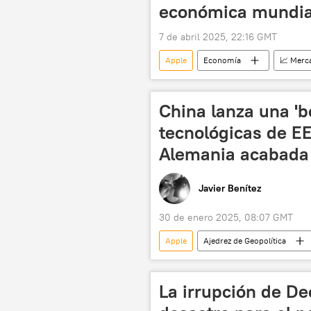
económica mundia
7 de abril 2025, 22:16 GMT
Apple
Economía
📈 Merc
aranceles
Donald Trump
China lanza una 'b
tecnológicas de E
Alemania acabada
Javier Benítez
30 de enero 2025, 08:07 GMT
Apple
Ajedrez de Geopolítica
Volkswagen
Bloomberg
La irrupción de D