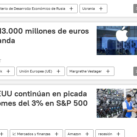
sterio de Desarrollo Económico de Rusia
Ucrania
da
Unión Europea (UE)
13.000 millones de euros
landa
T
ok
Unión Europea (UE)
Margrethe Vestager
EUU continúan en picada
lomes del 3% en S&P 500
📈 Mercados y finanzas
Amazon
recesión