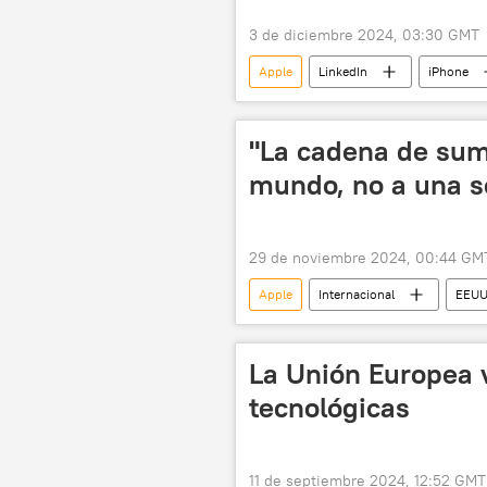
3 de diciembre 2024, 03:30 GMT
Apple
LinkedIn
iPhone
🏛️ Compañías
"La cadena de sum
mundo, no a una s
29 de noviembre 2024, 00:44 GM
Apple
Internacional
EEU
New York Times
Bosch
La Unión Europea 
tecnológicas
11 de septiembre 2024, 12:52 GMT