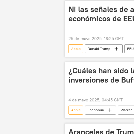
Ni las señales de 
económicos de E
25 de mayo 2025, 16:25 GMT
Apple
Donald Trump
EEU
📈 Mercados y finanzas
aranc
¿Cuáles han sido 
inversiones de Buf
4 de mayo 2025, 04:45 GMT
Apple
Economía
Warren 
iPhone
🏛️ Compañías
Aranceles de Trum