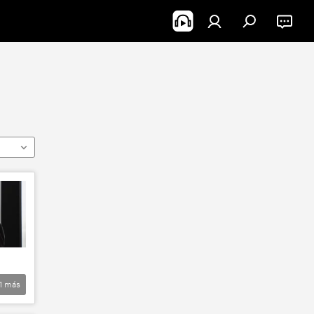
1
más