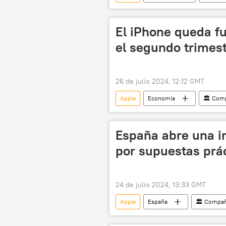
El iPhone queda fu
el segundo trimes
26 de julio 2024, 12:12 GMT
Apple
Economía
🏛️ Com
España abre una i
por supuestas prác
24 de julio 2024, 13:33 GMT
Apple
España
🏛️ Compañ