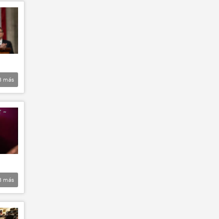
3
más
3
más