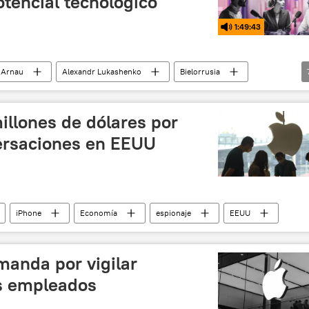
otencial tecnológico
1:49:43
 Arnau
Alexandr Lukashenko
Bielorrusia
penAI
Microsoft
Oreshnik
ChatGPT
illones de dólares por
ersaciones en EEUU
iPhone
Economía
espionaje
EEUU
manda por vigilar
us empleados