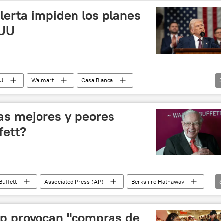
alerta impiden los planes
EUU
U
Walmart
Casa Blanca
eles
Economía
las mejores y peores
fett?
Buffett
Associated Press (AP)
Berkshire Hathaway
📈 Mercados y finanzas
p provocan "compras de