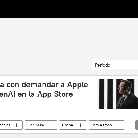
Período
a con demandar a Apple
enAI en la App Store
pañías
Elon Musk
OpenAI
Sam Altman