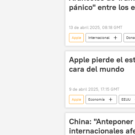
pánico" entre los
13 de abril 2025, 08:18 GMT
Apple
Internacional
Dona
aranceles
📈 Mercados y fina
Apple pierde el e
cara del mundo
9 de abril 2025, 17:15 GMT
Apple
Economía
EEUU
🏛️ Compañías
China: "Anteponer
internacionales af