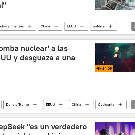
l"
ados y finanzas
China
EEUU
política
Tesla
omba nuclear' a las
EUU y desguaza a una
24:09
Donald Trump
EEUU
China
Occidente
ChatGPT
DeepSeek
eepSeek "es un verdadero