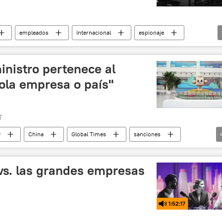
empleados
Internacional
espionaje
inistro pertenece al
ola empresa o país"
T
U
China
Global Times
sanciones
Taiwán
Pekín
vs. las grandes empresas
1:52:17