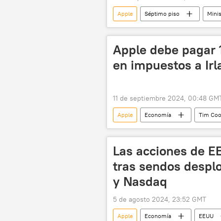
Apple
Séptimo piso
Mini
OTAN
Google
Irlan
Apple debe pagar 
en impuestos a Ir
11 de septiembre 2024, 00:48 GM
Apple
Economía
Tim Co
Irlanda
🌍 Europa
Las acciones de E
tras sendos desp
y Nasdaq
5 de agosto 2024, 23:52 GMT
Apple
Economía
EEUU