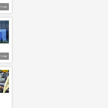
3
más
2
más