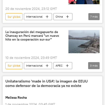
20 de noviembre 2024, 23:12 GMT
Sur global
Internacional
China
7
más
Brasil
BRICS
📈 Mercados y finanzas
Xi Jinping
Global Times
La inauguración del megapuerto de
Chancay en Perú marcará "un nuevo
Palacio de la Alvorada
política
hito en la cooperación sur-sur"
10 de noviembre 2024, 23:49 GMT
Sur global
Internacional
APEC
3
más
China
Perú
océano Pacífico
Unilateralismo 'made in USA': la imagen de EEUU
como defensor de la democracia ya no existe
Melissa Rocha
1 de noviembre 2024, 03:45 GMT