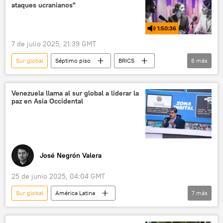
ataques ucranianos"
1:50:36
7 de julio 2025, 21:39 GMT
Sur global
Séptimo piso
BRICS
6
más
política
Luiz Inacio Lula da Silva
Donald Trump
Irán
Ucrania
Venezuela llama al sur global a liderar la
paz en Asia Occidental
Israel
José Negrón Valera
25 de junio 2025, 04:04 GMT
Sur global
América Latina
7
más
Nicolás Maduro
seguridad
política
Venezuela
Irán
EEUU
ONU