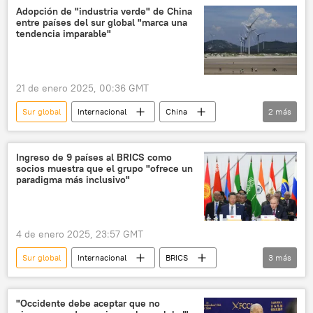
🌏 Asia
Adopción de "industria verde" de China
entre países del sur global "marca una
tendencia imparable"
21 de enero 2025, 00:36 GMT
Sur global
Internacional
China
2
más
energías renovables
energía solar
Ingreso de 9 países al BRICS como
socios muestra que el grupo "ofrece un
paradigma más inclusivo"
4 de enero 2025, 23:57 GMT
Sur global
Internacional
BRICS
3
más
multilateralismo
Occidente
Global Times
"Occidente debe aceptar que no