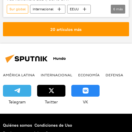
Sur global
Internacional
EEUU
6
más
George W. Bush
Ronald Reagan
Israel
ONU
20 artículos más
Organización Mundial del Comercio (OMC)
💬 Opinión y Análisis
Mundo
AMÉRICA LATINA
INTERNACIONAL
ECONOMÍA
DEFENSA
M
Telegram
Twitter
VK
Quiénes somos
Condiciones de Uso