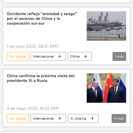
seguridad informática
telecomunicaciones
inteligencia artificial
Occidente refleja "ansiedad y sesgo"
por el ascenso de China y la
cooperación sur-sur
1 de junio 2025, 08:01 GMT
Sur global
Internacional
China
1
más
Global Times
China confirma la próxima visita del
presidente Xi a Rusia
4 de mayo 2025, 14:22 GMT
Sur global
Internacional
Xi Jinping
4
más
Vladímir Putin
China
Rusia