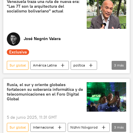
Venezuela traza una ruta de nueva era:
"Las 7T son la arquitectura del
💬 Opinión y Análisis
socialismo bolivariano" actual
José Negrón Valera
Exclusiva
Sur global
América Latina
política
3
más
Nicolás Maduro
Venezuela
💬 Entrevistas
Rusia, el sur y oriente globales
fortalecen su soberanía informática y de
telecomunicaciones en el Foro Digital
Global
5 de junio 2025, 11:31 GMT
Sur global
Internacional
Nizhni Nóvgorod
3
más