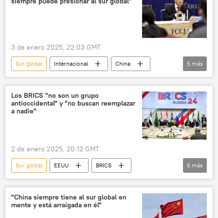
siempre puede presionar al sur global"
3 de enero 2025, 22:03 GMT
Sur global
Internacional
China
5
más
Occidente
política
EEUU
comercio
sanciones
Los BRICS "no son un grupo
antioccidental" y "no buscan reemplazar
a nadie"
2 de enero 2025, 20:12 GMT
Sur global
EEUU
BRICS
5
más
📰 Ampliación de los BRICS
multipolaridad
Occidente
China
Economía
"China siempre tiene al sur global en
mente y está arraigada en él"