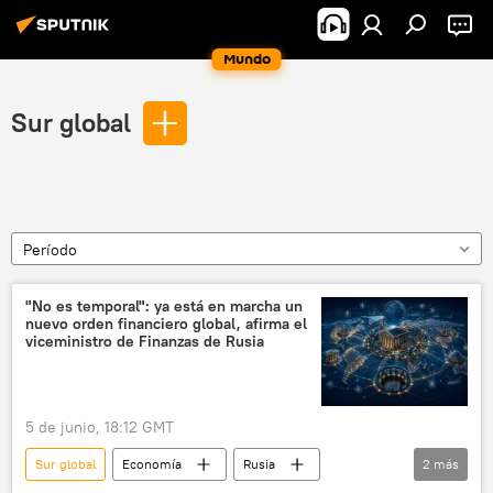
Mundo
Sur global
Período
"No es temporal": ya está en marcha un
nuevo orden financiero global, afirma el
viceministro de Finanzas de Rusia
5 de junio, 18:12 GMT
Sur global
Economía
Rusia
2
más