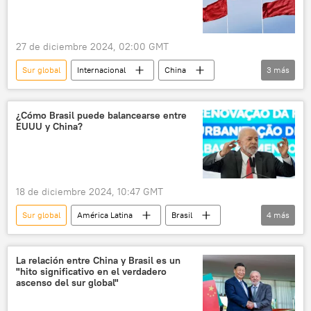
27 de diciembre 2024, 02:00 GMT
Sur global
Internacional
China
3
más
política
seguridad
Rusia
¿Cómo Brasil puede balancearse entre
EUUU y China?
18 de diciembre 2024, 10:47 GMT
Sur global
América Latina
Brasil
4
más
💬 Opinión y Análisis
Donald Trump
política
G20
La relación entre China y Brasil es un
"hito significativo en el verdadero
ascenso del sur global"