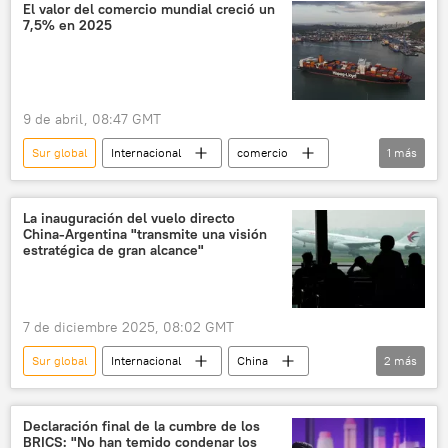
seguridad
política
El valor del comercio mundial creció un
7,5% en 2025
9 de abril, 08:47 GMT
Sur global
Internacional
comercio
1
más
Conferencia de las Naciones Unidas sobre Comercio y Desarrollo (UNCTAD)
La inauguración del vuelo directo
China-Argentina "transmite una visión
estratégica de gran alcance"
7 de diciembre 2025, 08:02 GMT
Sur global
Internacional
China
2
más
Argentina
Global Times
Declaración final de la cumbre de los
BRICS: "No han temido condenar los