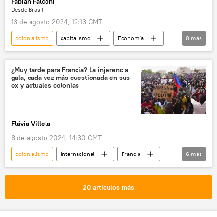
Fabian Falconi
Desde Brasil
13 de agosto 2024, 12:13 GMT
colonialismo
capitalismo
Economía
8
más
Sur global
China
Occidente
📈 Mercados y finanzas
explotación
¿Muy tarde para Francia? La injerencia
gala, cada vez más cuestionada en sus
desigualdad
imperialismo
ex y actuales colonias
💬 Opinión y Análisis
Flávia Villela
8 de agosto 2024, 14:30 GMT
colonialismo
Internacional
Francia
6
más
🌍 África
💬 Opinión y Análisis
colonias
🌍 Europa
20 artículos más
antiimperialismo
Nueva Caledonia