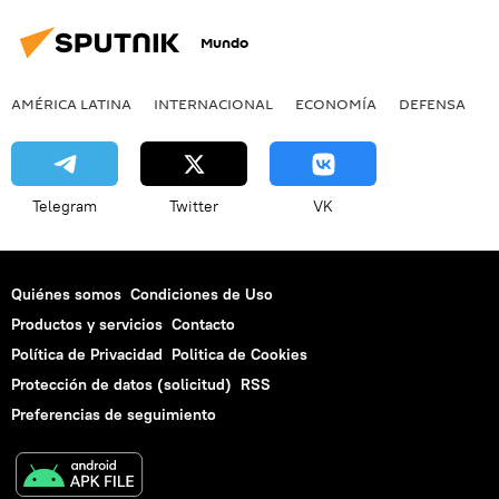
Mundo
AMÉRICA LATINA
INTERNACIONAL
ECONOMÍA
DEFENSA
M
Telegram
Twitter
VK
Quiénes somos
Condiciones de Uso
Productos y servicios
Contacto
Política de Privacidad
Politica de Cookies
Protección de datos (solicitud)
RSS
Preferencias de seguimiento