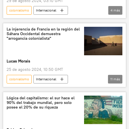
29 de agosto 2024, 03:10 GMT
colonialismo
Internacional
4
más
Nueva Caledonia
Francia
neocolonialismo
Gobierno de Francia
La injerencia de Francia en la región del
Sáhara Occidental demuestra
"arrogancia colonialista"
Lucas Morais
25 de agosto 2024, 10:50 GMT
colonialismo
Internacional
11
más
Sáhara Occidental
Francia
🌍 África
💬 Opinión y Análisis
Occidente
Lógica del capitalismo: el sur hace el
90% del trabajo mundial, pero solo
Marruecos
España
Frente Polisario
posee el 20% de su riqueza
Mohamed VI
Emmanuel Macron
neocolonialismo