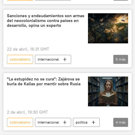
💬 Opinión y Análisis
inteligencia artificial
neocolonialismo
Sanciones y endeudamientos son armas
del neocolonialismo contra países en
desarrollo, opina un experto
22 de abril, 16:31 GMT
colonialismo
Internacional
5
más
💬 Opinión y Análisis
Rusia
neocolonialismo
Occidente
EEUU
"La estupidez no se cura": Zajárova se
burla de Kallas por mentir sobre Rusia
2 de abril, 19:30 GMT
colonialismo
Internacional
política
4
más
María Zajárova
neocolonialismo