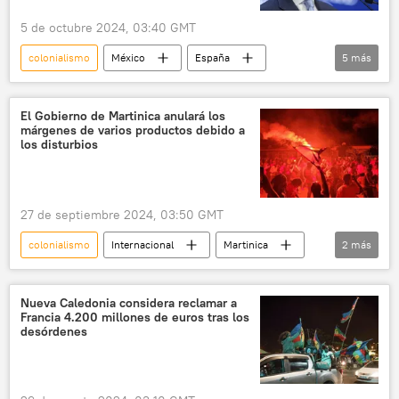
5 de octubre 2024, 03:40 GMT
colonialismo
México
España
5
más
Felipe VI
Claudia Sheinbaum
Gobierno de España
Pedro Sánchez
El Gobierno de Martinica anulará los
márgenes de varios productos debido a
España
los disturbios
27 de septiembre 2024, 03:50 GMT
colonialismo
Internacional
Martinica
2
más
Francia
protestas
Nueva Caledonia considera reclamar a
Francia 4.200 millones de euros tras los
desórdenes