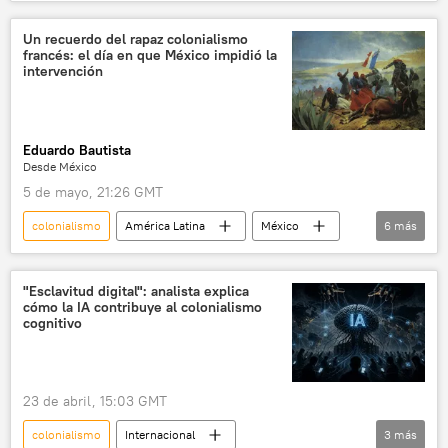
sistema colonial
neocolonialismo
Un recuerdo del rapaz colonialismo
francés: el día en que México impidió la
intervención
Eduardo Bautista
Desde México
5 de mayo, 21:26 GMT
colonialismo
América Latina
México
6
más
💬 Opinión y Análisis
Ejército de México
Claudia Sheinbaum
Francia
"Esclavitud digital": analista explica
cómo la IA contribuye al colonialismo
sociedad
neocolonialismo
cognitivo
23 de abril, 15:03 GMT
colonialismo
Internacional
3
más