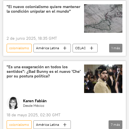
Occidente
🌍 Europa
"El nuevo colonialismo quiere mantener
la condición unipolar en el mundo"
2 de junio 2025, 18:35 GMT
colonialismo
América Latina
CELAC
1
más
💬 Opinión y Análisis
"Es una exageración en todos los
sentidos": ¿Bad Bunny es el nuevo 'Che'
por su postura política?
Karen Fabián
Desde México
18 de mayo 2025, 02:30 GMT
colonialismo
América Latina
7
más