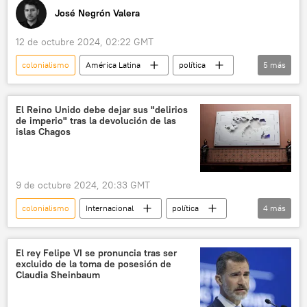
José Negrón Valera
12 de octubre 2024, 02:22 GMT
colonialismo
América Latina
política
5
más
Nicolás Maduro
Venezuela
España
💬 Opinión y Análisis
colonización
El Reino Unido debe dejar sus "delirios
de imperio" tras la devolución de las
islas Chagos
9 de octubre 2024, 20:33 GMT
colonialismo
Internacional
política
4
más
océano Índico
Mauricio
The Guardian
Reino Unido
El rey Felipe VI se pronuncia tras ser
excluido de la toma de posesión de
Claudia Sheinbaum