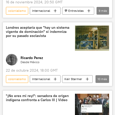
16 de noviembre 2024, 20:50 GMT
colonialismo
Internacional
💬 Entrevistas
9
más
Israel
Alemania
Hamás
Universidad de Cornell (EEUU)
Londres aceptaría que "hay un sistema
vigente de dominación" si indemniza
Universidad Nacional Autónoma de México (UNAM)
por su pasado esclavista
antisemitismo
antisionismo
Palestina
Franja de Gaza
Ricardo Perez
Desde México
22 de octubre 2024, 18:00 GMT
colonialismo
Internacional
Keir Starmer
10
más
sociedad
Reino Unido
Samoa
Barbados
política
Carlos III
"¡No eres mi rey!": senadora de origen
indígena confronta a Carlos III | Video
Imperio Británico
esclavos
neocolonialismo
💬 Opinión y Análisis