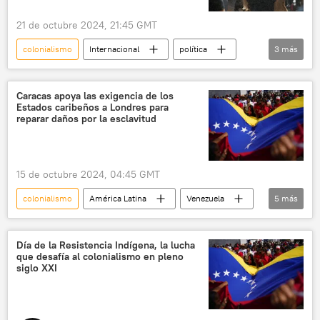
21 de octubre 2024, 21:45 GMT
colonialismo
Internacional
política
3
más
Carlos III
Australia
Inglaterra
Caracas apoya las exigencia de los
Estados caribeños a Londres para
reparar daños por la esclavitud
15 de octubre 2024, 04:45 GMT
colonialismo
América Latina
Venezuela
5
más
Nicolás Maduro
Mancomunidad de Naciones
Reino Unido
esclavitud
Día de la Resistencia Indígena, la lucha
que desafía al colonialismo en pleno
neocolonialismo
siglo XXI