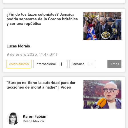
🎭 Arte y cultura
Bad Bunny
sociedad
💬 Opinión y Análisis
¿Fin de los lazos coloniales? Jamaica
podría separarse de la Corona británica
música
música pop
y ser una república
Ernesto 'Che' Guevara
Lucas Morais
9 de enero 2025, 14:47 GMT
colonialismo
Internacional
Jamaica
3
más
Reino Unido
💬 Opinión y Análisis
sistema colonial
"Europa no tiene la autoridad para dar
lecciones de moral a nadie" | Video
Karen Fabián
Desde México