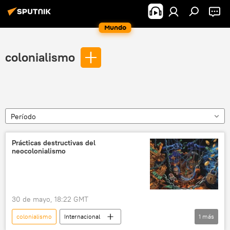
Mundo
colonialismo
Período
Prácticas destructivas del
neocolonialismo
30 de mayo, 18:22 GMT
colonialismo
Internacional
1
más