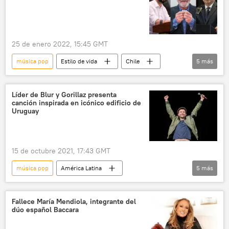
25 de enero 2022, 15:45 GMT
música pop
Estilo de vida
Chile
5
más
Twitter
música
Gabriel Boric
Taylor Swift
👤 Gente
Líder de Blur y Gorillaz presenta
canción inspirada en icónico edificio de
Uruguay
15 de octubre 2021, 17:43 GMT
música pop
América Latina
5
más
🎭 Arte y cultura
Uruguay
Reino Unido
Montevideo
música
Fallece María Mendiola, integrante del
dúo español Baccara