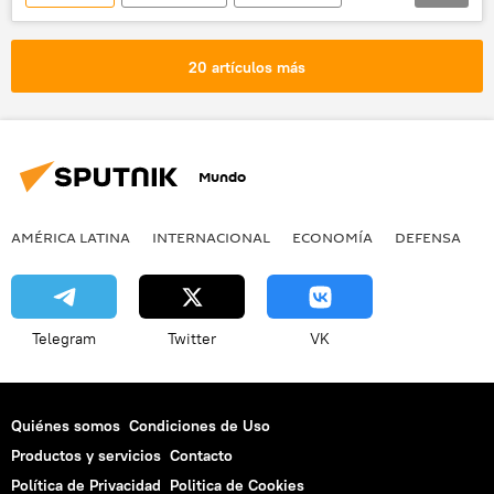
Shakira
música
noticias
20 artículos más
Mundo
AMÉRICA LATINA
INTERNACIONAL
ECONOMÍA
DEFENSA
M
Telegram
Twitter
VK
Quiénes somos
Condiciones de Uso
Productos y servicios
Contacto
Política de Privacidad
Politica de Cookies