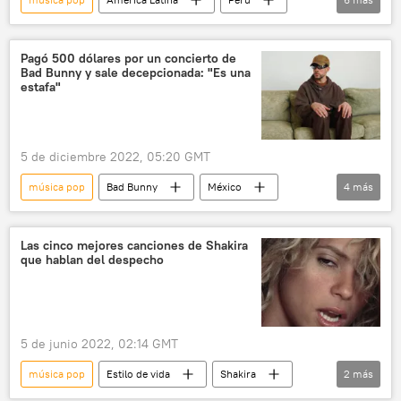
📰 Crisis política en Perú tras la destitución de Castillo
sociedad
🎭 Arte y cultura
Chile
Pagó 500 dólares por un concierto de
Bad Bunny y sale decepcionada: "Es una
Festival Internacional de la Canción de Viña del Mar
estafa"
música
5 de diciembre 2022, 05:20 GMT
música pop
Bad Bunny
México
4
más
Monterrey
👤 Gente
Estilo de vida
música
Las cinco mejores canciones de Shakira
que hablan del despecho
5 de junio 2022, 02:14 GMT
música pop
Estilo de vida
Shakira
2
más
Gerard Piqué
👤 Gente