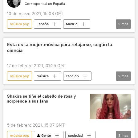
Corresponsal en España
10 de marzo 2021, 15:03 GMT
música pop
España
Madrid
2
más
rock
MTV
vídeo musical
Esta es la mejor música para relajarse, según la
ciencia
17 de febrero 2021, 01:25 GMT
música pop
música
canción
2
más
heavy metal
Ciencia
Shakira se tiñe el cabello de rosa y
sorprende a sus fans
5 de febrero 2021, 15:07 GMT
música pop
👤 Gente
sociedad
3
más