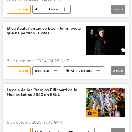
música pop
América Latina
7
más
🎭 Arte y cultura
Bad Bunny
sociedad
💬 Opinión y Análisis
El cantautor británico Elton John revela
que ha perdido la vista
colonialismo
música
Ernesto 'Che' Guevara
3 de diciembre 2024, 04:28 GMT
música pop
sociedad
🎭 Arte y cultura
3
más
Elton John
Estilo de vida
música
La gala de los Premios Billboard de la
Música Latina 2023 en EEUU
10
6 de octubre 2023, 18:16 GMT