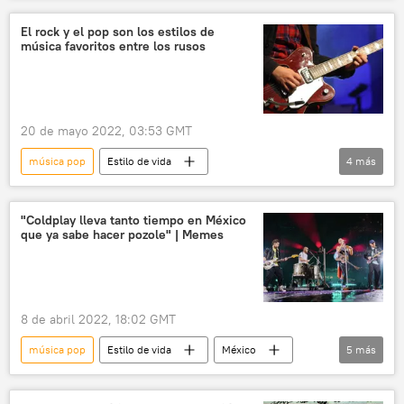
El rock y el pop son los estilos de
música favoritos entre los rusos
20 de mayo 2022, 03:53 GMT
música pop
Estilo de vida
4
más
🎭 Arte y cultura
Rusia
rock
🌍 Europa
Moscú
"Coldplay lleva tanto tiempo en México
que ya sabe hacer pozole" | Memes
8 de abril 2022, 18:02 GMT
música pop
Estilo de vida
México
5
más
Coldplay
Ciudad de México (CDMX)
sociedad
🎭 Arte y cultura
música