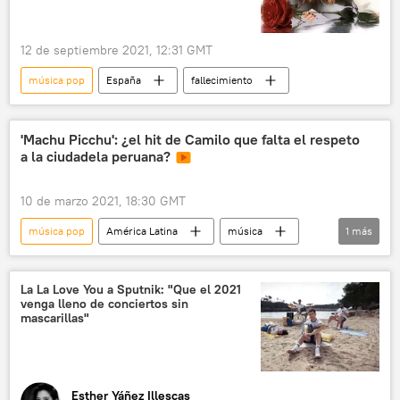
12 de septiembre 2021, 12:31 GMT
música pop
España
fallecimiento
'Machu Picchu': ¿el hit de Camilo que falta el respeto
a la ciudadela peruana?
10 de marzo 2021, 18:30 GMT
música pop
América Latina
música
1
más
Machu Picchu
La La Love You a Sputnik: "Que el 2021
venga lleno de conciertos sin
mascarillas"
Esther Yáñez Illescas