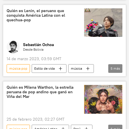
🎭 Arte y cultura
música
👤 Gente
Quién es Lenin, el peruano que
conquista América Latina con el
quechua-pop
Sebastián Ochoa
Desde Bolivia
14 de marzo 2023, 03:59 GMT
música pop
Estilo de vida
música
5
más
quechua
Perú
👤 Gente
🎭 Arte y cultura
💬 Entrevistas
Quién es Milena Warthon, la estrella
peruana de pop andino que ganó en
Viña del Mar
25 de febrero 2023, 02:27 GMT
música pop
América Latina
Perú
6
más