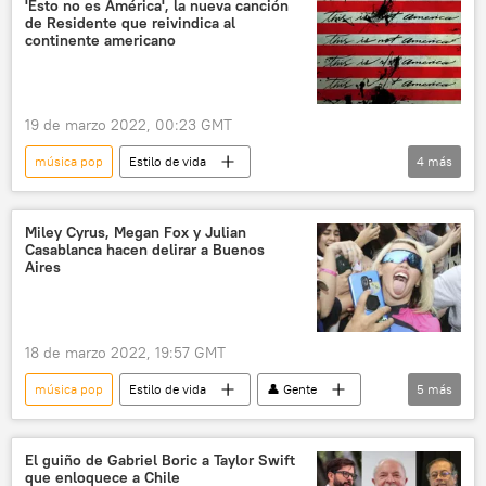
'Esto no es América', la nueva canción
de Residente que reivindica al
continente americano
19 de marzo 2022, 00:23 GMT
música pop
Estilo de vida
4
más
🎭 Arte y cultura
Childish Gambino
música
latinoamérica
Puerto Rico
Miley Cyrus, Megan Fox y Julian
Casablanca hacen delirar a Buenos
Aires
18 de marzo 2022, 19:57 GMT
música pop
Estilo de vida
👤 Gente
5
más
Argentina
música
Miley Cyrus
Rihanna
Megan Fox
El guiño de Gabriel Boric a Taylor Swift
que enloquece a Chile