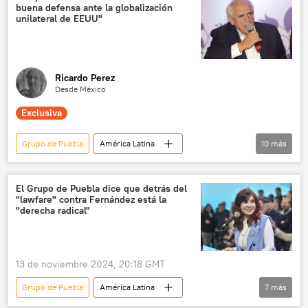
buena defensa ante la globalización
Organización de Estados Americanos (OEA)
unilateral de EEUU"
Ricardo Perez
Desde México
Exclusiva
Grupo de Puebla
América Latina
10
más
Ernesto Samper
Donald Trump
China
Venezuela
Cuba
El Grupo de Puebla dice que detrás del
"lawfare" contra Fernández está la
Unasur
💬 Entrevistas
EEUU
"derecha radical"
Mercosur
desdolarización
13 de noviembre 2024, 20:18 GMT
Grupo de Puebla
América Latina
7
más
Cristina Fernández de Kirchner