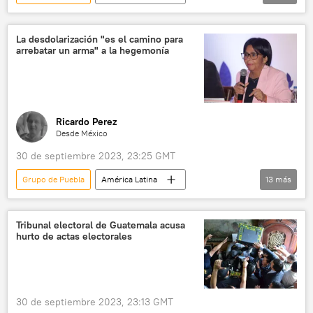
Venezuela
Guyana
EEUU
Esequibo
Simón Bolívar
La desdolarización "es el camino para
arrebatar un arma" a la hegemonía
Nicolás Maduro
Delcy Rodríguez
Ricardo Perez
Desde México
30 de septiembre 2023, 23:25 GMT
Grupo de Puebla
América Latina
13
más
Delcy Rodríguez
Venezuela
EEUU
BRICS
política
Cuba
Tribunal electoral de Guatemala acusa
hurto de actas electorales
📰 Bloqueo económico contra Cuba
Bruno Rodríguez
Donald Trump
Guyana
desdolarización
💶 Divisas
30 de septiembre 2023, 23:13 GMT
México