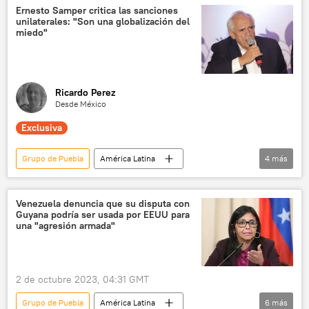
ExxonMobil
política
Ernesto Samper critica las sanciones
unilaterales: "Son una globalización del
Delcy Rodríguez
💬 Opinión y Análisis
miedo"
Ricardo Perez
Desde México
Exclusiva
Grupo de Puebla
América Latina
4
más
Ernesto Samper
política
desdolarización
💬 Opinión y Análisis
Venezuela denuncia que su disputa con
Guyana podría ser usada por EEUU para
una "agresión armada"
2 de octubre 2023, 04:31 GMT
Grupo de Puebla
América Latina
6
más