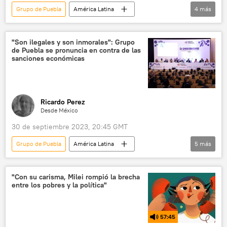
Grupo de Puebla
América Latina
4
más
Guatemala
Bernardo Arévalo
Movimiento Semilla
"Son ilegales y son inmorales": Grupo
de Puebla se pronuncia en contra de las
Organización de Estados Americanos (OEA)
sanciones económicas
María Consuelo Porras
Ricardo Perez
Desde México
30 de septiembre 2023, 20:45 GMT
Grupo de Puebla
América Latina
5
más
Ernesto Samper
política
Unasur
México
Evo Morales
"Con su carisma, Milei rompió la brecha
entre los pobres y la política"
57:45