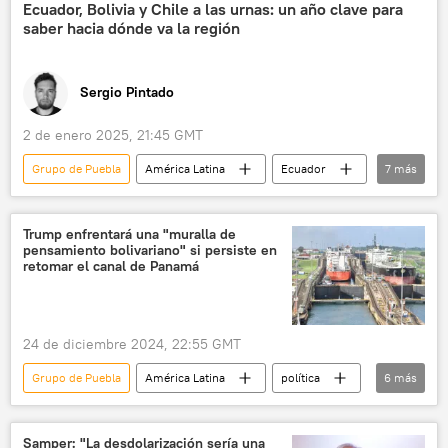
aranceles
📈 Mercados y finanzas
Ecuador, Bolivia y Chile a las urnas: un año clave para
saber hacia dónde va la región
Sergio Pintado
2 de enero 2025, 21:45 GMT
Grupo de Puebla
América Latina
Ecuador
7
más
Bolivia
Chile
Argentina
Javier Milei
Donald Trump
política
Trump enfrentará una "muralla de
pensamiento bolivariano" si persiste en
💬 Opinión y Análisis
retomar el canal de Panamá
24 de diciembre 2024, 22:55 GMT
Grupo de Puebla
América Latina
política
6
más
Donald Trump
José Raúl Mulino
Martín Torrijos
EEUU
Panamá
Samper: "La desdolarización sería una