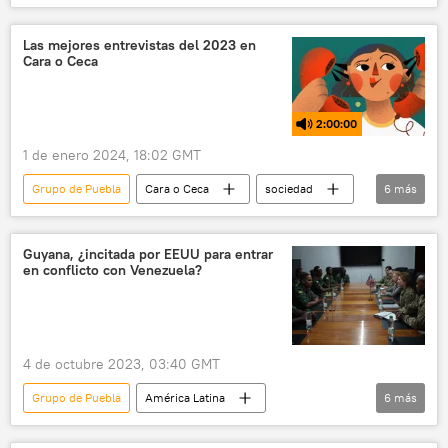
Ernesto Samper
Andrés Manuel López Obrador
México
Las mejores entrevistas del 2023 en
Cara o Ceca
seguridad
EEUU
💬 Entrevistas
2:00:00
1 de enero 2024, 18:02 GMT
Grupo de Puebla
Cara o Ceca
sociedad
6
más
💬 Entrevistas
Marco Enríquez-Ominami
Chile
Argentina
Javier Milei
Guyana, ¿incitada por EEUU para entrar
en conflicto con Venezuela?
📰 Resumen del 2023 y predicciones para el 2024
4 de octubre 2023, 03:40 GMT
Grupo de Puebla
América Latina
6
más
Venezuela
Guyana
Esequibo