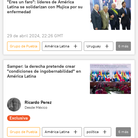
CIDH
México
"Eres un faro": líderes de América
Latina se solidarizan con Mujica por su
📰 Crisis diplomática entre Ecuador y México
enfermedad
seguridad
Daniel Noboa
29 de abril 2024, 22:26 GMT
Grupo de Puebla
América Latina
Uruguay
6
más
José Mujica
Evo Morales
Frente Amplio
Brasil
Samper: la derecha pretende crear
"condiciones de ingobernabilidad" en
Luiz Inacio Lula da Silva
política
América Latina
Ricardo Perez
Desde México
Exclusiva
Grupo de Puebla
América Latina
política
6
más