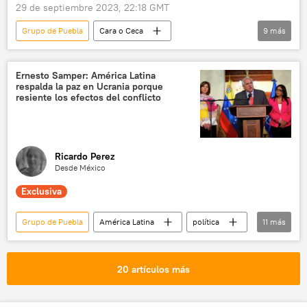
29 de septiembre 2023, 22:18 GMT
Grupo de Puebla
Cara o Ceca
9
más
Elecciones generales en Argentina (2023)
Argentina
Sergio Massa
Ernesto Samper: América Latina
respalda la paz en Ucrania porque
Patricia Bullrich
Javier Milei
resiente los efectos del conflicto
Cristina Fernández de Kirchner
juicio
Marco Enríquez-Ominami
integración
Ricardo Perez
Desde México
Exclusiva
Grupo de Puebla
América Latina
política
11
más
Ernesto Samper
Luiz Inacio Lula da Silva
Europa (satélite)
Ucrania
CELAC
20 artículos más
💬 Entrevistas
OTAN
Colombia
EEUU