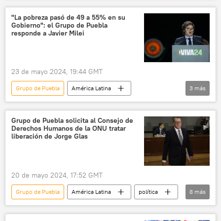
Alberto Fernández
Julián Ercolini
"La pobreza pasó de 49 a 55% en su
Gobierno": el Grupo de Puebla
política
Argentina
Colombia
responde a Javier Milei
Mercosur
23 de mayo 2024, 19:44 GMT
Grupo de Puebla
América Latina
3
más
Javier Milei
Argentina
política
Grupo de Puebla solicita al Consejo de
Derechos Humanos de la ONU tratar
liberación de Jorge Glas
20 de mayo 2024, 17:52 GMT
Grupo de Puebla
América Latina
política
8
más
Jorge Glas
Ecuador
ONU