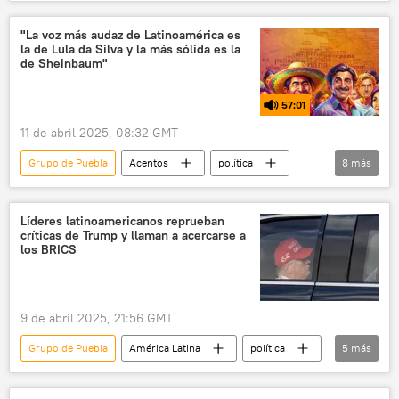
Ernesto Samper
Claudia Sheinbaum
Javier Milei
Colombia
política
"La voz más audaz de Latinoamérica es
la de Lula da Silva y la más sólida es la
de Sheinbaum"
57:01
11 de abril 2025, 08:32 GMT
Grupo de Puebla
Acentos
política
8
más
seguridad
Donald Trump
Claudia Sheinbaum
Carlos Ominami
Líderes latinoamericanos reprueban
críticas de Trump y llaman a acercarse a
Haití
México
EEUU
los BRICS
CELAC
9 de abril 2025, 21:56 GMT
Grupo de Puebla
América Latina
política
5
más
Donald Trump
EEUU
BRICS