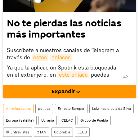
No te pierdas las noticias
más importantes
Suscríbete a nuestros canales de Telegram a
través de
estos
enlaces
.
Ya que la aplicación Sputnik está bloqueada
en el extranjero, en
este enlace
puedes
descargarla e instalarla en tu dispositivo
móvil (¡solo para Android!).
Expandir
También tenemos una cuenta
en la red 
social rusa VK
.
América Latina
política
Ernesto Samper
Luiz Inacio Lula da Silva
Europa (satélite)
Ucrania
CELAC
Grupo de Puebla
💬 Entrevistas
OTAN
Colombia
EEUU