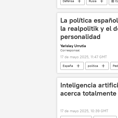
Defensa
Rusia
📰 O
Ucrania
🛡️ Zonas de conflicto
La política español
la realpolitik y el
personalidad
Yarisley Urrutia
Corresponsal
17 de mayo 2025, 11:47 GMT
España
política
Ped
Israel
🌍 Europa
💬
🌍 Oriente Medio
📰 Conflicto
Inteligencia artifi
acerca totalment
17 de mayo 2025, 10:39 GMT