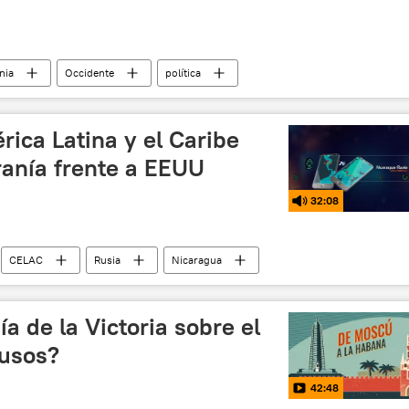
nia
Occidente
política
ía
gas
Rusia
🌍 Europa
ica Latina y el Caribe
ranía frente a EEUU
32:08
CELAC
Rusia
Nicaragua
ía de la Victoria sobre el
rusos?
42:48