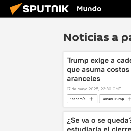
Mundo
Noticias a p
Trump exige a ca
que asuma costos 
aranceles
17 de mayo 2025, 23:30 GMT
Economía
Donald Trump
aranceles
🏛️ Compañías
¿Se va o se queda
estudiaría el cier