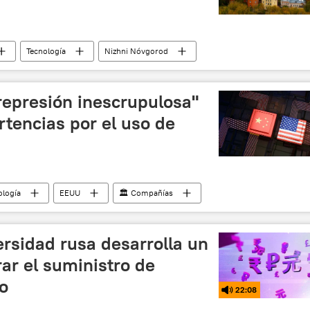
Tecnología
Nizhni Nóvgorod
represión inescrupulosa"
tencias por el uso de
ología
EEUU
🏛️ Compañías
tores
rsidad rusa desarrolla un
ar el suministro de
co
22:08