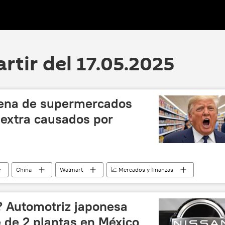
artir del 17.05.2025
dena de supermercados
extra causados por
China
Walmart
📈 Mercados y finanzas
EEUU
? Automotriz japonesa
re de 2 plantas en México