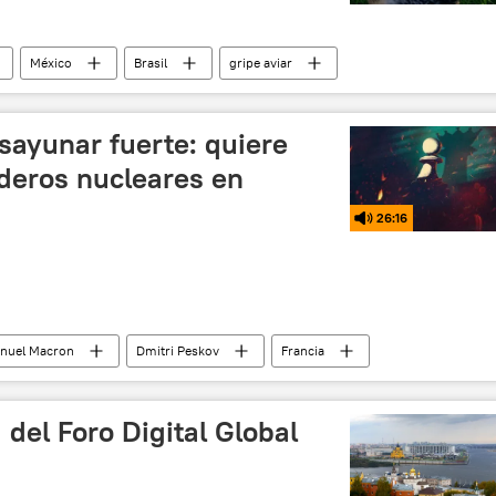
México
Brasil
gripe aviar
Rural (México)
sayunar fuerte: quiere
deros nucleares en
26:16
uel Macron
Dmitri Peskov
Francia
Rusia
 del Foro Digital Global