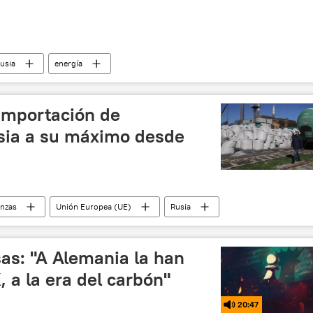
usia
energía
importación de
usia a su máximo desde
anzas
Unión Europea (UE)
Rusia
as: "A Alemania la han
X, a la era del carbón"
20:47