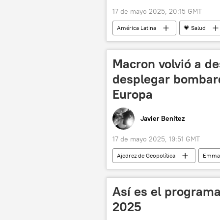
17 de mayo 2025, 20:15 GMT
América Latina
💗 Salud
Secretaría de Agricultura y Desarrollo 
Macron volvió a de
desplegar bombar
Europa
Javier Benítez
17 de mayo 2025, 19:51 GMT
Ajedrez de Geopolítica
Emman
Unión Europea (UE)
Kremlin
Así es el programa
2025