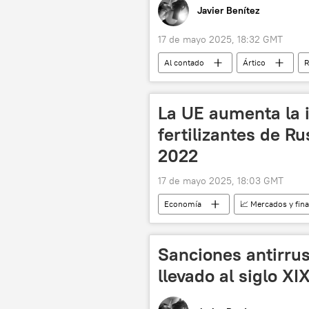
Javier Benítez
17 de mayo 2025, 18:32 GMT
Al contado
Ártico
R
La UE aumenta la 
fertilizantes de R
2022
17 de mayo 2025, 18:03 GMT
Economía
📈 Mercados y fin
fertilizantes
Sanciones antirrus
llevado al siglo XI