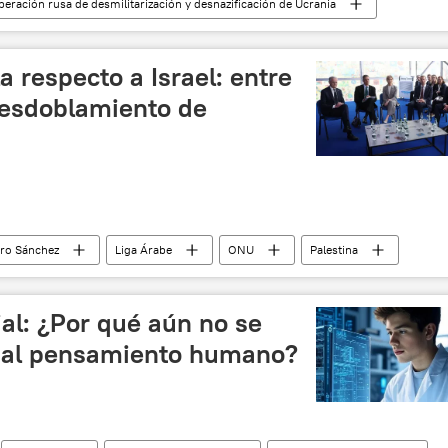
peración rusa de desmilitarización y desnazificación de Ucrania
🌍 Europa
a respecto a Israel: entre
 desdoblamiento de
ro Sánchez
Liga Árabe
ONU
Palestina
 Opinión y Análisis
🛡️ Zonas de conflicto
 palestino-israelí
cial: ¿Por qué aún no se
e al pensamiento humano?