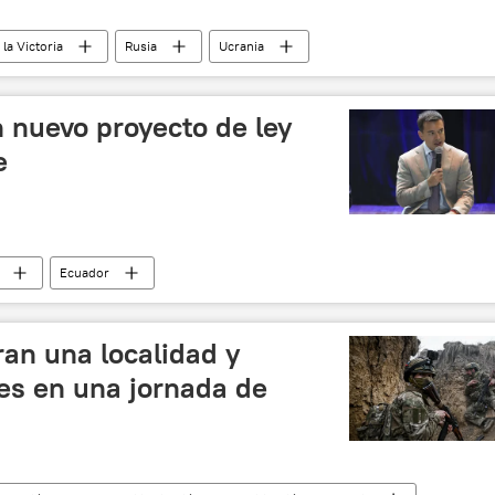
 la Victoria
Rusia
Ucrania
 y desnazificación de Ucrania
China
EEUU
 nuevo proyecto de ley
e
Ecuador
ran una localidad y
es en una jornada de