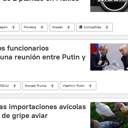
Japón
Morelos
Nissan
🏛️ Compañías
inanzas
os funcionarios
una reunión entre Putin y
EEUU
Donald Trump
Vladímir Putin
E)
as importaciones avícolas
 de gripe aviar