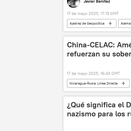
Javier Benítez
17 de mayo 2025, 17:19 GMT
Ajedrez de Geopolítica
Alema
📈 Mercados y finanzas
energ
Unión Europea (UE)
China-CELAC: Amér
refuerzan su sobe
17 de mayo 2025, 16:43 GMT
Nicaragua-Rusia: Línea Directa
¿Qué significa el D
nazismo para los 