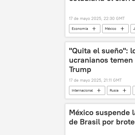
17 de mayo 2025, 22:30 GMT
Economía
México
automóviles
📈 Mercados y f
"Quita el sueño": l
ucranianos temen 
Trump
17 de mayo 2025, 21:11 GMT
Internacional
Rusia
🌍 Europa
Unión Europea (U
México suspende l
de Brasil por brote