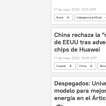
17 de mayo 2025, 19:21 GMT
Rusia
inteligencia artificial
China rechaza la "
de EEUU tras adver
chips de Huawei
17 de mayo 2025, 18:45 GMT
Huawei
China
Tecn
chip electrónico
semiconduc
Despegados: Unive
modelo para mejor
energía en el Árti