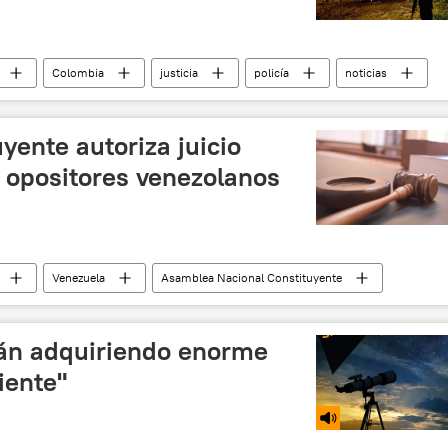
Colombia
justicia
policía
noticias
ente autoriza juicio
s opositores venezolanos
Venezuela
Asamblea Nacional Constituyente
tán adquiriendo enorme
iente"