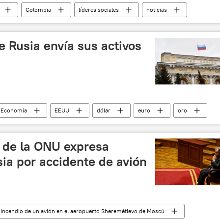
Colombia
líderes sociales
noticias
e Rusia envía sus activos
Economía
EEUU
dólar
euro
oro
ias
l de la ONU expresa
ia por accidente de avión
Incendio de un avión en el aeropuerto Sheremétievo de Moscú