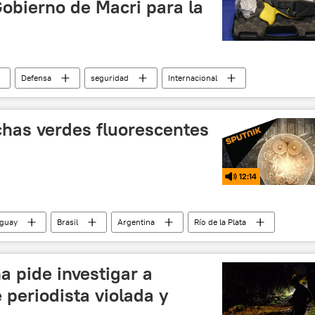
obierno de Macri para la
Defensa
seguridad
Internacional
auricio Macri
Taser (pistola eléctrica)
policía
efectos adversos
noticias
has verdes fluorescentes
12:14
guay
Brasil
Argentina
Río de la Plata
contaminación
ríos
océano
a pide investigar a
 periodista violada y