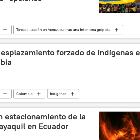
Tensa situación en Venezuela tras una intentona golpista
l de Contacto (GIC)
noticias
splazamiento forzado de indígenas 
bia
Colombia
indígenas
 para los Refugiados (ACNUR)
noticias
n estacionamiento de la
ayaquil en Ecuador