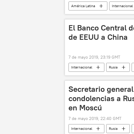
América Latina
Internacional
El Banco Central d
de EEUU a China
7 de mayo 2019, 23:19 GMT
Internacional
Rusia
finanzas
yuan
notic
Secretario genera
condolencias a Rus
en Moscú
7 de mayo 2019, 22:40 GMT
Internacional
Rusia