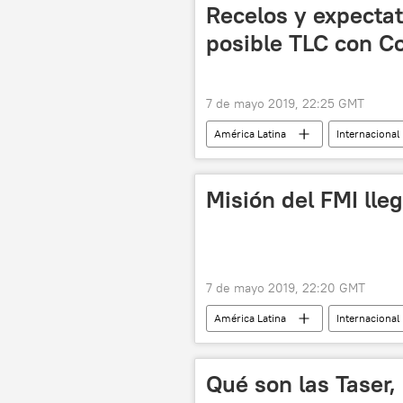
Recelos y expectat
posible TLC con Co
7 de mayo 2019, 22:25 GMT
América Latina
Internacional
Tratado de Libre Comercio (TLC)
Misión del FMI lle
7 de mayo 2019, 22:20 GMT
América Latina
Internacional
noticias
Qué son las Taser,