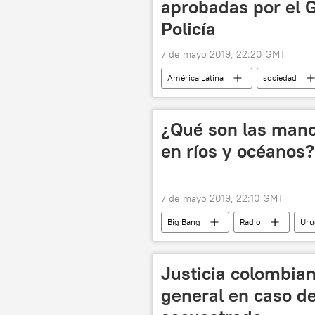
aprobadas por el G
Policía
7 de mayo 2019, 22:20 GMT
América Latina
sociedad
política
Argentina
M
afectaciones
pistola eléctrica
¿Qué son las manc
en ríos y océanos?
7 de mayo 2019, 22:10 GMT
Big Bang
Radio
Uru
cianobacterias
bacterias
América Latina
Justicia colombian
general en caso de