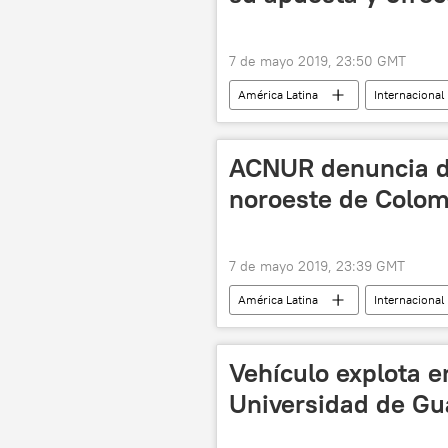
7 de mayo 2019, 23:50 GMT
América Latina
Internacional
Venezuela
Grupo Internaciona
ACNUR denuncia de
noroeste de Colom
7 de mayo 2019, 23:39 GMT
América Latina
Internacional
Alto Comisionado de Naciones Unidas
Vehículo explota e
Universidad de Gu