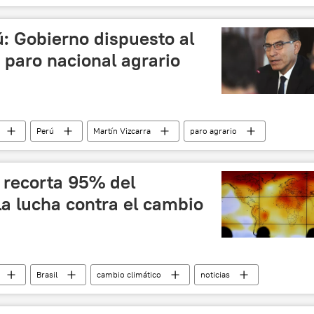
Sukhoi Superjet 100
noticias
: Gobierno dispuesto al
r paro nacional agrario
Perú
Martín Vizcarra
paro agrario
 recorta 95% del
a lucha contra el cambio
Brasil
cambio climático
noticias