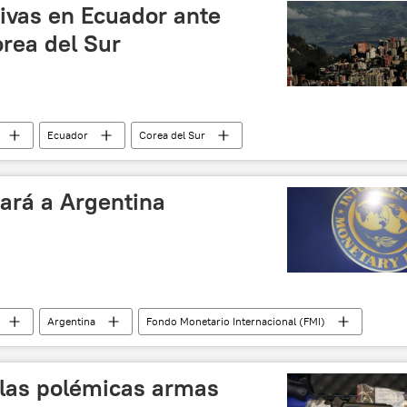
ivas en Ecuador ante
rea del Sur
Ecuador
Corea del Sur
noticias
gará a Argentina
Argentina
Fondo Monetario Internacional (FMI)
 las polémicas armas