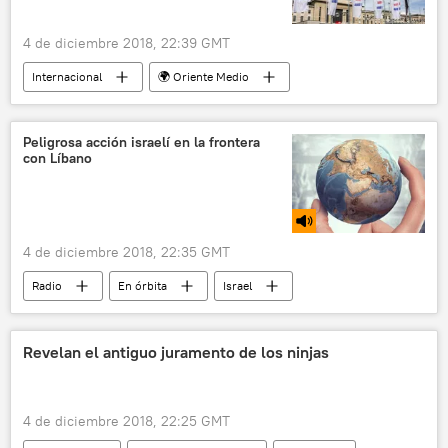
4 de diciembre 2018, 22:39 GMT
Internacional
🌍 Oriente Medio
Arabia Saudita
Catar
Organización Mundial del Comercio (OMC)
Peligrosa acción israelí en la frontera
con Líbano
hackeo
satélites
noticias
4 de diciembre 2018, 22:35 GMT
Radio
En órbita
Israel
Argentina
Líbano
Edouard Philippe
Galeb Moussa
Gobierno de Francia
Revelan el antiguo juramento de los ninjas
Coordinadora contra la Represión Policial e Institucional (Correpi)
combustible
violencia policial
4 de diciembre 2018, 22:25 GMT
aumento
acciones militares
túneles