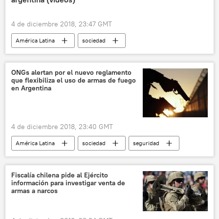
4 de diciembre 2018, 23:47 GMT
América Latina
sociedad
Internacional
Argentina
detención
abuso sexual
escándalo
acoso
ONGs alertan por el nuevo reglamento
que flexibiliza el uso de armas de fuego
noticias
en Argentina
4 de diciembre 2018, 23:40 GMT
América Latina
sociedad
seguridad
Internacional
Argentina
armamento
noticias
Fiscalía chilena pide al Ejército
información para investigar venta de
armas a narcos