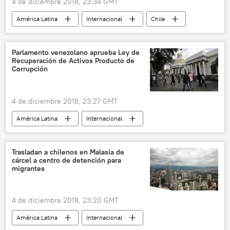
4 de diciembre 2018, 23:34 GMT
América Latina
Internacional
Chile
Ejército de Chile
tráfico de armas
narcotráfico
noticias
Parlamento venezolano aprueba Ley de
Recuperación de Activos Producto de
Corrupción
4 de diciembre 2018, 23:27 GMT
América Latina
Internacional
Venezuela
Asamblea Nacional de Venezuela
corrupción
noticias
Trasladan a chilenos en Malasia de
cárcel a centro de detención para
migrantes
4 de diciembre 2018, 23:20 GMT
América Latina
Internacional