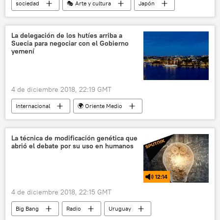
sociedad
🎭 Arte y cultura
Japón
reglamento
gatillo fácil
ninjas
noticias
chalecos amarillos
La delegación de los hutíes arriba a
Suecia para negociar con el Gobierno
yemení
4 de diciembre 2018, 22:19 GMT
Internacional
🌍 Oriente Medio
Suecia
Yemen
Estocolmo
hutíes
Ansarolá
noticias
La técnica de modificación genética que
abrió el debate por su uso en humanos
12:14
4 de diciembre 2018, 22:15 GMT
Big Bang
Radio
Uruguay