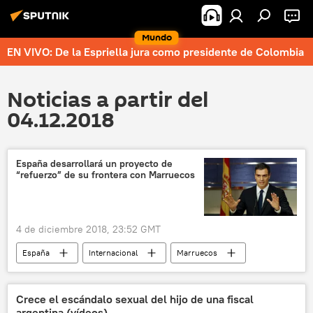
Mundo
EN VIVO: De la Espriella jura como presidente de Colombia
Noticias a partir del
04.12.2018
España desarrollará un proyecto de
“refuerzo” de su frontera con Marruecos
4 de diciembre 2018, 23:52 GMT
España
Internacional
Marruecos
Pedro Sánchez
noticias
Crece el escándalo sexual del hijo de una fiscal
argentina (vídeos)