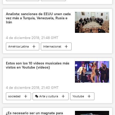
Internacional
Argentina
Unicef
hambre
infancia
estadísticas
Analista: sanciones de EEUU unen cada
vez más a Turquía, Venezuela, Rusia e
pobreza infantil
noticias
Irán
4 de diciembre 2018, 21:48 GMT
América Latina
Internacional
política
🌍 Oriente Medio
Rusia
América del Norte
Economía
Estos son los 10 vídeos musicales más
vistos en Youtube (vídeos)
Venezuela
Turquía
Irán
EEUU
Nicolás Maduro
Recep Tayyip Erdogan
Vladímir Putin
4 de diciembre 2018, 21:40 GMT
sanciones
noticias
sociedad
🎭 Arte y cultura
Youtube
reproducciones
noticias
¿Es necesario ser un magnate para