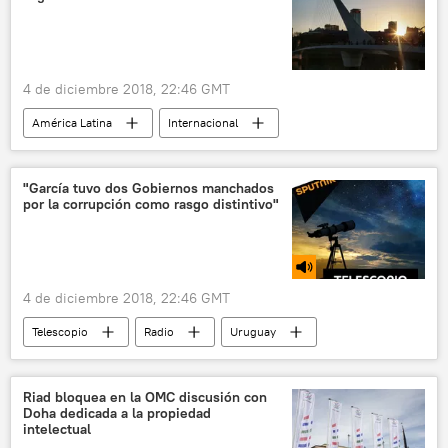
4 de diciembre 2018, 22:46 GMT
América Latina
Internacional
Economía
Argentina
industria
construcción
noticias
"García tuvo dos Gobiernos manchados
por la corrupción como rasgo distintivo"
4 de diciembre 2018, 22:46 GMT
Telescopio
Radio
Uruguay
Perú
Tabaré Vázquez
Alan García
corrupción
asilo político
Riad bloquea en la OMC discusión con
Doha dedicada a la propiedad
intelectual