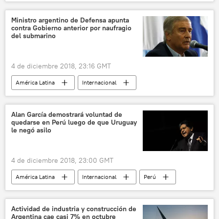
Malasia
Chile
asesinato
🌏 Asia
noticias
Ministro argentino de Defensa apunta
contra Gobierno anterior por naufragio
del submarino
4 de diciembre 2018, 23:16 GMT
América Latina
Internacional
Operación de búsqueda del ARA San Juan a un año de la tragedia
Argentina
Oscar Aguad
Nilda Garré
Alan García demostrará voluntad de
quedarse en Perú luego de que Uruguay
ARA San Juan (submarino)
noticias
le negó asilo
4 de diciembre 2018, 23:00 GMT
América Latina
Internacional
Perú
Uruguay
Alan García
asilo político
noticias
Actividad de industria y construcción de
Argentina cae casi 7% en octubre