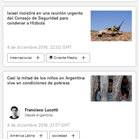
China
Montevideo
Israel insistirá en una reunión urgente
del Consejo de Seguridad para
condenar a Hizbulá
4 de diciembre 2018, 22:02 GMT
Internacional
🌍 Oriente Medio
Israel
Líbano
Benjamín Netanyahu
Hizbulá
Consejo de Seguridad de la ONU
Casi la mitad de los niños en Argentina
vive en condiciones de pobreza
noticias
Francisco Lucotti
Desde Argentina
4 de diciembre 2018, 21:57 GMT
América Latina
sociedad