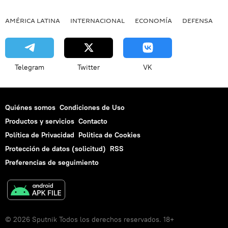
AMÉRICA LATINA
INTERNACIONAL
ECONOMÍA
DEFENSA
M
Telegram
Twitter
VK
Quiénes somos
Condiciones de Uso
Productos y servicios
Contacto
Política de Privacidad
Politica de Cookies
Protección de datos (solicitud)
RSS
Preferencias de seguimiento
© 2026 Sputnik Todos los derechos reservados. 18+