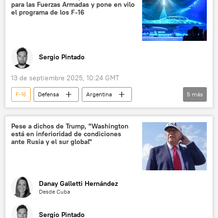
para las Fuerzas Armadas y pone en vilo
el programa de los F-16
Sergio Pintado
13 de septiembre 2025, 10:24 GMT
F-16
Defensa
Argentina
5
más
Javier Milei
Carlos Menem
EEUU
Dinamarca
🛡️ Fuerzas Armadas
Pese a dichos de Trump, "Washington
está en inferioridad de condiciones
ante Rusia y el sur global"
Danay Galletti Hernández
Desde Cuba
Sergio Pintado