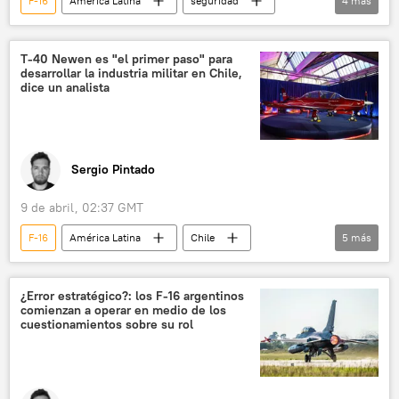
F-16
América Latina
seguridad
4
más
José María Balcázar
Perú
EEUU
Washington
T-40 Newen es "el primer paso" para
desarrollar la industria militar en Chile,
dice un analista
Sergio Pintado
9 de abril, 02:37 GMT
F-16
América Latina
Chile
5
más
🛡️ Industria militar
José Antonio Kast
F-35
T-35
💬 Opinión y Análisis
¿Error estratégico?: los F-16 argentinos
comienzan a operar en medio de los
cuestionamientos sobre su rol