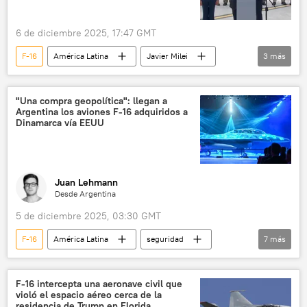
6 de diciembre 2025, 17:47 GMT
F-16
América Latina
Javier Milei
3
más
Dinamarca
Argentina
🛡️ Industria militar
"Una compra geopolítica": llegan a
Argentina los aviones F-16 adquiridos a
Dinamarca vía EEUU
Juan Lehmann
Desde Argentina
5 de diciembre 2025, 03:30 GMT
F-16
América Latina
seguridad
7
más
Javier Milei
Argentina
Dinamarca
Washington
OTAN
F-16 intercepta una aeronave civil que
violó el espacio aéreo cerca de la
💬 Opinión y Análisis
defensa aérea
residencia de Trump en Florida