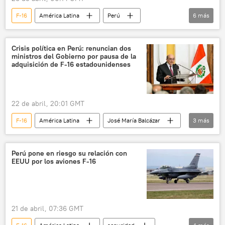
F-16
América Latina
Perú
6
más
José María Balcázar
Donald Trump
EEUU
Washington
Crisis política en Perú: renuncian dos
ministros del Gobierno por pausa de la
💬 Opinión y Análisis
🛡️ Fuerzas Armadas
adquisición de F-16 estadounidenses
22 de abril, 20:01 GMT
F-16
América Latina
José María Balcázar
3
más
Perú
EEUU
seguridad
Perú pone en riesgo su relación con
EEUU por los aviones F-16
21 de abril, 07:36 GMT