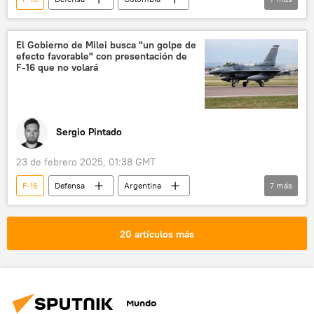
🛡️ Industria militar
Fuerzas Armadas de Colombia
EEUU
El Gobierno de Milei busca "un golpe de
efecto favorable" con presentación de
Gustavo Petro
SAAB
Kfir
F-16 que no volará
💬 Opinión y Análisis
Sergio Pintado
23 de febrero 2025, 01:38 GMT
F-16
Defensa
Argentina
7
más
💬 Opinión y Análisis
🛡️ Fuerzas Armadas
Javier Milei
EEUU
Dinamarca
20 artículos más
seguridad
OTAN
Mundo