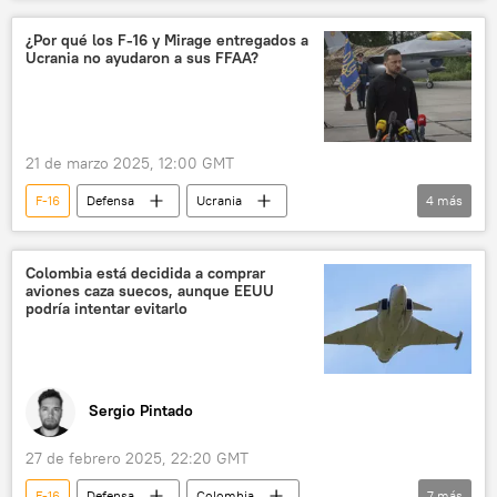
Perú
Colombia
EEUU
F-35
Rafale
JAS-39 Gripen
¿Por qué los F-16 y Mirage entregados a
Ucrania no ayudaron a sus FFAA?
💬 Opinión y Análisis
21 de marzo 2025, 12:00 GMT
F-16
Defensa
Ucrania
4
más
Mirage 2000
📰 Operación rusa de desmilitarización y desnazificación de Ucrania
Colombia está decidida a comprar
aviones caza suecos, aunque EEUU
🛡️ Fuerzas Armadas
podría intentar evitarlo
📰 Suministro de armas a Ucrania
Sergio Pintado
27 de febrero 2025, 22:20 GMT
F-16
Defensa
Colombia
7
más