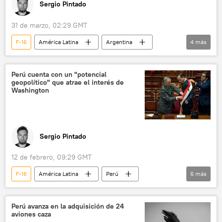
Sergio Pintado
31 de marzo, 02:29 GMT
F-16
América Latina
Argentina
4
más
Brasil
Javier Milei
🛡️ Fuerzas Armadas
💬 Opinión y Análisis
Perú cuenta con un "potencial
geopolítico" que atrae el interés de
Washington
Sergio Pintado
12 de febrero, 09:29 GMT
F-16
América Latina
Perú
6
más
Donald Trump
EEUU
José Jerí
Washington
OTAN
Perú avanza en la adquisición de 24
aviones caza
💬 Opinión y Análisis