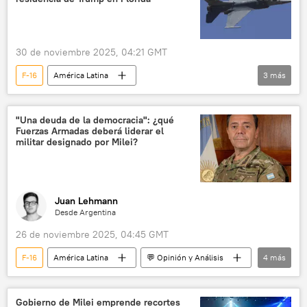
30 de noviembre 2025, 04:21 GMT
F-16
América Latina
3
más
Defensa Aeroespacial Norteamericana (NORAD)
EEUU
aviación
"Una deuda de la democracia": ¿qué
Fuerzas Armadas deberá liderar el
militar designado por Milei?
Juan Lehmann
Desde Argentina
26 de noviembre 2025, 04:45 GMT
F-16
América Latina
💬 Opinión y Análisis
4
más
seguridad
Javier Milei
Argentina
Casa Rosada
Gobierno de Milei emprende recortes