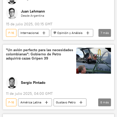
Juan Lehmann
Desde Argentina
15 de julio 2025, 00:15 GMT
F-16
Internacional
💬 Opinión y Análisis
7
más
Washington
Donald Trump
EEUU
Ucrania
Rusia
aranceles
"Un avión perfecto para las necesidades
colombianas": Gobierno de Petro
política
adquirirá cazas Gripen 39
Sergio Pintado
11 de julio 2025, 04:00 GMT
F-16
América Latina
Gustavo Petro
8
más
Colombia
Suecia
SAAB