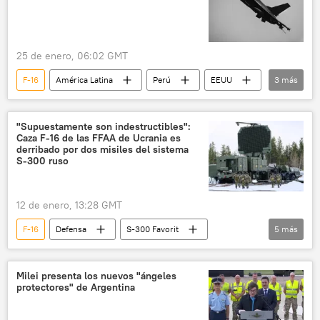
25 de enero, 06:02 GMT
F-16
América Latina
Perú
EEUU
3
más
Francia
seguridad
Suecia
"Supuestamente son indestructibles":
Caza F-16 de las FFAA de Ucrania es
derribado por dos misiles del sistema
S-300 ruso
12 de enero, 13:28 GMT
F-16
Defensa
S-300 Favorit
5
más
Ucrania
Rusia
📰 Operación rusa de desmilitarización y desnazificación de Ucrania
Milei presenta los nuevos "ángeles
protectores" de Argentina
🛡️ Zonas de conflicto
armamento