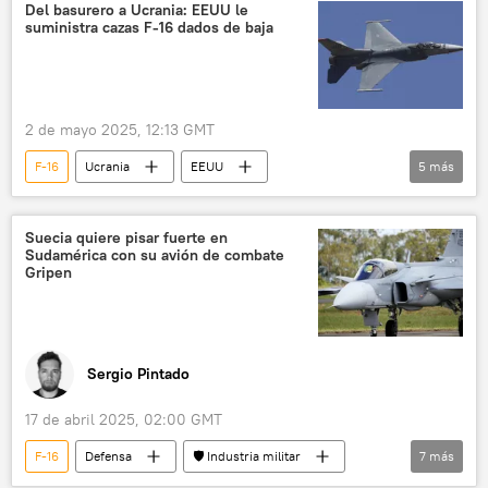
Rafale
Kfir
Del basurero a Ucrania: EEUU le
suministra cazas F-16 dados de baja
Fuerzas Armadas de Colombia
💬 Opinión y Análisis
🛡️ Industria militar
2 de mayo 2025, 12:13 GMT
F-16
Ucrania
EEUU
5
más
Fuerzas Armadas de Ucrania
📰 Suministro de armas a Ucrania
Suecia quiere pisar fuerte en
Sudamérica con su avión de combate
📰 Operación rusa de desmilitarización y desnazificación de Ucrania
Gripen
🛡️ Zonas de conflicto
Defensa
Sergio Pintado
17 de abril 2025, 02:00 GMT
F-16
Defensa
🛡️ Industria militar
7
más