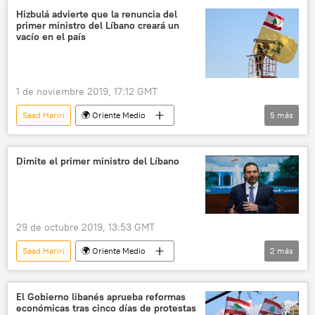
nuevo gobierno
postulación
Hizbulá advierte que la renuncia del
primer ministro del Líbano creará un
noticias
vacío en el país
1 de noviembre 2019, 17:12 GMT
Saad Hariri
🌍 Oriente Medio
5
más
Internacional
Hizbulá
Líbano
Hasán Nasralá
política
noticias
Dimite el primer ministro del Líbano
29 de octubre 2019, 13:53 GMT
Saad Hariri
🌍 Oriente Medio
2
más
Internacional
Líbano
noticias
El Gobierno libanés aprueba reformas
económicas tras cinco días de protestas