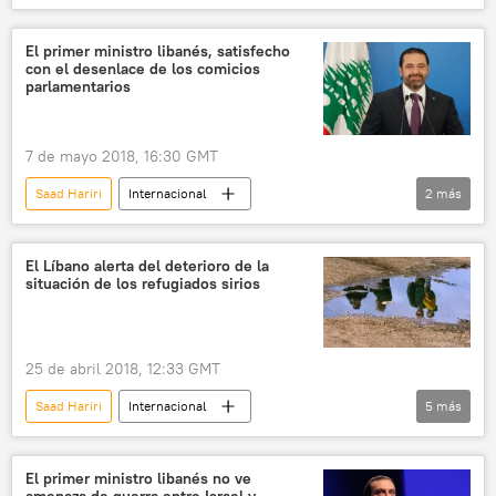
Cuba
Arabia Saudita
Colombia
Irán
Beirut
Ecuador
El primer ministro libanés, satisfecho
con el desenlace de los comicios
Líbano
La Habana
Vladímir Putin
parlamentarios
Marcelo Montes
Rodrigo Rivera
Hizbulá
FARC
7 de mayo 2018, 16:30 GMT
Gobierno de Colombia
Saad Hariri
Internacional
2
más
Ejército de Liberación Nacional (ELN) de Colombia
🌍 Oriente Medio
Líbano
noticias
Gobierno de Ecuador
El Líbano alerta del deterioro de la
Universidad Nacional de Villa María
situación de los refugiados sirios
elecciones
chiíes
delegación
pobreza
guerrilla
presidente
25 de abril 2018, 12:33 GMT
mandato
primer ministro
Rusia
Saad Hariri
Internacional
5
más
🌍 Oriente Medio
Siria
Líbano
ONU
refugiados
noticias
El primer ministro libanés no ve