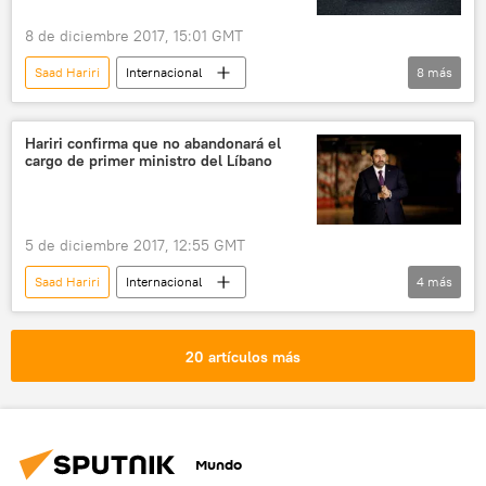
8 de diciembre 2017, 15:01 GMT
Saad Hariri
Internacional
8
más
🌍 Oriente Medio
Israel
Palestina
EEUU
capital
refugiados
Hariri confirma que no abandonará el
cargo de primer ministro del Líbano
retorno
📰 Conflicto palestino-israelí
noticias
5 de diciembre 2017, 12:55 GMT
Saad Hariri
Internacional
4
más
🌍 Oriente Medio
Líbano
confirmación
cargo
noticias
20 artículos más
Mundo