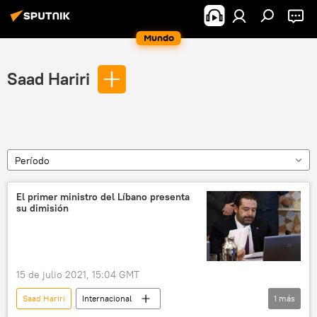
Mundo
Saad Hariri
Período
El primer ministro del Líbano presenta
su dimisión
15 de julio 2021, 15:04 GMT
Saad Hariri
Internacional
1
más