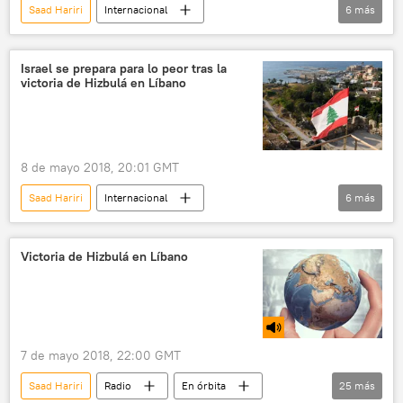
Saad Hariri
Internacional
6
más
🌍 Oriente Medio
Rusia
Economía
Líbano
Vladímir Putin
comercio
Israel se prepara para lo peor tras la
victoria de Hizbulá en Líbano
noticias
8 de mayo 2018, 20:01 GMT
Saad Hariri
Internacional
6
más
🌍 Oriente Medio
Israel
Irán
Líbano
Hamás
Hizbulá
Victoria de Hizbulá en Líbano
noticias
7 de mayo 2018, 22:00 GMT
Saad Hariri
Radio
En órbita
25
más