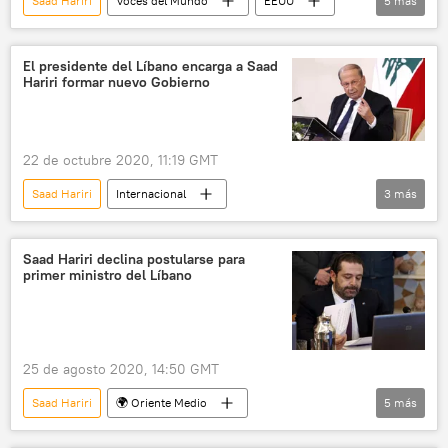
Saad Hariri
Voces del Mundo
EEUU
5
más
China
Libia
devaluación
exportaciones
protestas
El presidente del Líbano encarga a Saad
Hariri formar nuevo Gobierno
22 de octubre 2020, 11:19 GMT
Saad Hariri
Internacional
3
más
🌍 Oriente Medio
Líbano
Michel Aoun
noticias
Saad Hariri declina postularse para
primer ministro del Líbano
25 de agosto 2020, 14:50 GMT
Saad Hariri
🌍 Oriente Medio
5
más
Internacional
Líbano
candidatos