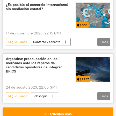
Fondo Monetario Internacional (FMI)
¿Es posible el comercio internacional
sin mediación estatal?
Banco Mundial
EEUU
9:18
17 de noviembre 2023, 22:15 GMT
Miguel Ponce
Contante y sonante
6
más
Argentina
Elecciones generales en Argentina (2023)
Argentina: preocupación en los
mercados ante los reparos de
Javier Milei
China
Brasil
candidatos opositores de integrar
BRICS
exportaciones
24:17
24 de agosto 2023, 22:05 GMT
Miguel Ponce
Telescopio
5
más
XV Cumbre de los BRICS en Sudáfrica (2023)
BRICS
Patricia Bullrich
Argentina
20 artículos más