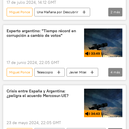
17 de julio 2024, 14:12 GMT
Miguel Ponce
Una Mañana por Descubrir
2
más
política
Confederación General del Trabajo (CGT)
Experto argentino: "Tiempo récord en
corrupción a cambio de votos"
33:49
17 de junio 2024, 22:05 GMT
Miguel Ponce
Telescopio
Javier Milei
4
más
Argentina
Cámara de Diputados
Gobierno de Argentina
Crisis entre España y Argentina:
¿peligra el acuerdo Mercosur-UE?
Congreso de Argentina
34:43
23 de mayo 2024, 22:05 GMT