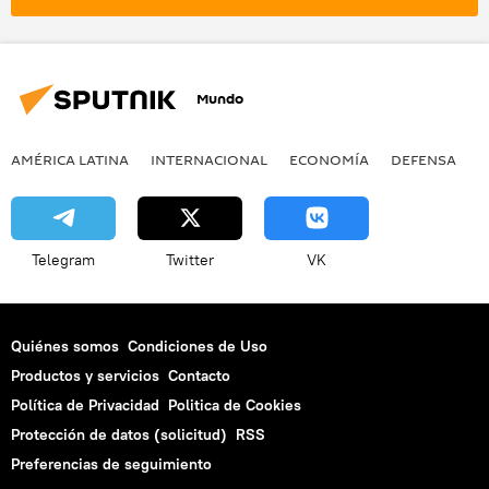
Fondo Monetario Internacional (FMI)
Mundo
AMÉRICA LATINA
INTERNACIONAL
ECONOMÍA
DEFENSA
M
Telegram
Twitter
VK
Quiénes somos
Condiciones de Uso
Productos y servicios
Contacto
Política de Privacidad
Politica de Cookies
Protección de datos (solicitud)
RSS
Preferencias de seguimiento