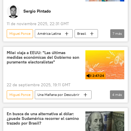
Sergio Pintado
11 de noviembre 2025, 22:31 GMT
Miguel Ponce
América Latina
Brasil
7
más
Francia
Mercosur
Javier Milei
Emmanuel Macron
Comisión Europea
Milei viaja a EEUU: "Las últimas
medidas económicas del Gobierno son
📈 Mercados y finanzas
💬 Opinión y Análisis
puramente electoralistas"
2:47:24
22 de septiembre 2025, 19:11 GMT
Miguel Ponce
Una Mañana por Descubrir
4
más
EEUU
Javier Milei
Donald Trump
Argentina
En busca de una alternativa al dólar:
¿puede Sudamérica recorrer el camino
trazado por Brasil?