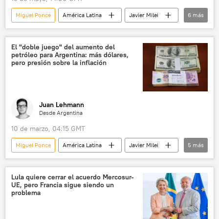
Miguel Ponce
América Latina
Javier Milei
6
más
Argentina
Vaca Muerta
Patagonia
Neuquén
Andrés Asiain
El "doble juego" del aumento del
petróleo para Argentina: más dólares,
💬 Opinión y Análisis
pero presión sobre la inflación
Juan Lehmann
Desde Argentina
10 de marzo, 04:15 GMT
Miguel Ponce
América Latina
Javier Milei
5
más
Argentina
Vaca Muerta
💬 Opinión y Análisis
petróleo
Lula quiere cerrar el acuerdo Mercosur-
UE, pero Francia sigue siendo un
📈 Mercados y finanzas
problema