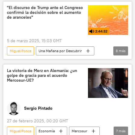
Ursula von der Leyen
EEUU
"El discurso de Trump ante el Congreso
confirmó la decisión sobre el aumento
Comisión Europea
📈 Mercados y finanzas
de aranceles"
💬 Opinión y Análisis
2:44:32
5 de marzo 2025, 15:03 GMT
Miguel Ponce
Una Mañana por Descubrir
8
más
política
Donald Trump
Javier Milei
México
Canadá
EEUU
La victoria de Merz en Alemania: ¿un
golpe de gracia para el acuerdo
Propuesta Republicana (PRO)
Mercosur
Mercosur-UE?
Sergio Pintado
27 de febrero 2025, 00:20 GMT
Miguel Ponce
Economía
Mercosur
7
más