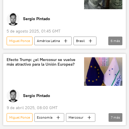
Sergio Pintado
5 de agosto 2025, 01:45 GMT
Miguel Ponce
América Latina
Brasil
6
más
BRICS
Argentina
Mercosur
💶 Divisas
💬 Opinión y Análisis
Efecto Trump: ¿el Mercosur se vuelve
más atractivo para la Unión Europea?
📈 Mercados y finanzas
Sergio Pintado
9 de abril 2025, 08:00 GMT
Miguel Ponce
Economía
Mercosur
7
más
Unión Europea (UE)
Donald Trump