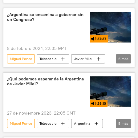
Argentina
Axel Kicillof
provincias
presupuesto
¿Argentina se encamina a gobernar sin
un Congreso?
37:37
8 de febrero 2024, 22:05 GMT
Miguel Ponce
Telescopio
Javier Milei
6
más
Argentina
Jorge Castro
política
La Libertad Avanza
Cámara de Diputados
¿Qué podemos esperar de la Argentina
de Javier Milei?
ley
25:10
27 de noviembre 2023, 22:05 GMT
Miguel Ponce
Telescopio
Argentina
5
más
Javier Milei
Luis Caputo